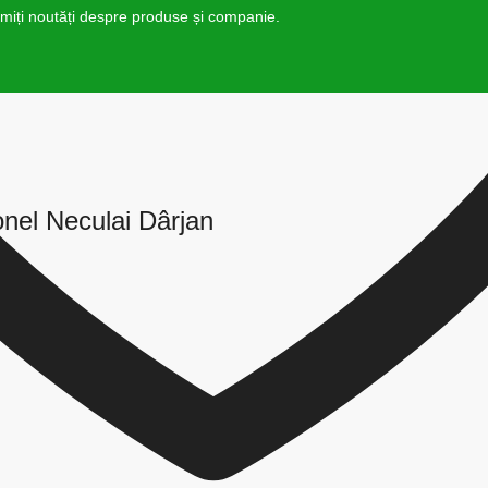
rimiți noutăți despre produse și companie.
nel Neculai Dârjan