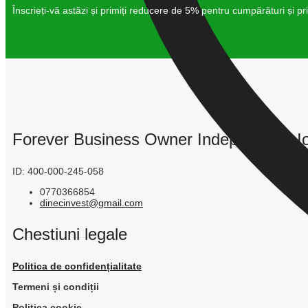
Înscrieți-vă astăzi și primiți reducere de 5% pentru cumpărături și p
Forever Business Owner Independent: Io
ID: 400-000-245-058
0770366854
dinecinvest@gmail.com
Chestiuni legale
Politica de confidențialitate
Termeni și condiții
Politica cookie