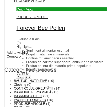
PRODUSE APICOLE
Quick View
PRODUSE APICOLE
Forever Bee Pollen
Evaluat la
0
din 5
(0)
Highlights:
Supliment alimentar esential
Add to wishlist
Bogat in vitamine si minerale
Compare
Contine toti aminoacizii esentiali
Produs de calitate superioara, obtinut prin liofilizare
Produs obtinut din materie prima nepoluata
Categorii de produse
Benefic pentru piele
85,39
lei
Cumpără
BAUTURI NUTRITIVE
(16)
Clothing
(0)
CONTROLUL GREUTĂȚII
(14)
INGRIJIRE PERSONALĂ
(13)
INGRIJIREA PIELII
(21)
PACHETE FOREVER
(10)
PRODUSE APICOLE
(4)