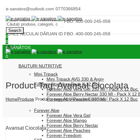
e-sanatos@outlook.com
0770366854
IONEL NECULAI DÂRJAN ID FBO: 400-000-245-058
Search
IONEL NECULAI DÂRJAN ID FBO: 400-000-245-058
0
0
Menu
E-SĂNĂTOS
0
BAUTURI NUTRITIVE
Mini Tripack
Mini Tripack AVG 330 & Argi+
Product Tag: Avansat Ciocolata
Forever Aloe Vera Pack X 12 Buc
Forever Aloe Vera Gel 330 Ml - Pack X 12 Buc.
Forever Aloe Berry Nectar 330 Ml - Pack X 12 
Home
Produse
Products tagged “Avansat Ciocolata”
Forever Aloe Peaches 330 Ml - Pack X 12 Buc
Forever Aloe
Forever Aloe Vera Gel
Forever Aloe Mango
Forever Aloe Berry Nectar
Avansat Ciocolata
Forever Aloe Peaches
Forever Freedom