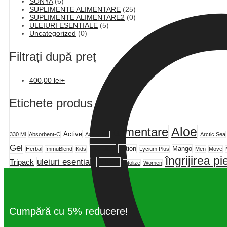
SONYA
(6)
SUPLIMENTE ALIMENTARE
(25)
SUPLIMENTE ALIMENTARE2
(0)
ULEIURI ESENTIALE
(5)
Uncategorized
(0)
Filtrați după preț
400,00
lei
+
Etichete produs
alimentare
Aloe
Active
330 Ml
Absorbent-C
Active HA
Arctic Sea
Gel
Lite Ultra
Lotion
Mango
Herbal
ImmuBlend
Kids
Lycium Plus
Men
Move
îngrijirea pie
uleiuri esentiale
Vital5
Tripack
Vitolize
Women
Cumpără cu 5% reducere!