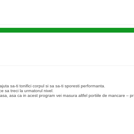
uta sa-ti tonifici corpul si sa sa-ti sporesti performanta.
 sa treci la urmatorul nivel.
sa, asa ca in acest program vei masura altfel portiile de mancare – prin