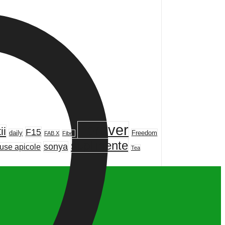
Forever
ii
F15
daily
Freedom
FAB X
Fiber
suplimente
sonya
use apicole
Tea