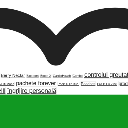
controlul greutat
Berry Nectar
Blossom
Boost X
CardioHealth
Combo
pachete forever
prod
Peaches
Multi-Maca
Pack X 12 Buc.
Pro-B Cu Zinc
lii
îngrijire personală