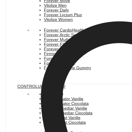
Forever Move
Vitolize Men
Forever Daily
Forever Lycium Plus
Vitolize Women
Forever CardioHealth
Forever Arctic Sea
Forever Multi-Maca
Forever Fiber
Forever ImmuBlend
Firming Complex
Forever IVision
Forever Calcium
Forever Immune Gummy
CONTROLUL GREUTATII
Pachet C9
F15 Incepator Vanilie
F15 Incepator Ciocolata
F15 Intermediar Vanilie
F15 Intermediar Ciocolata
F15 Avansat Vanilie
F15 Avansat Ciocolata