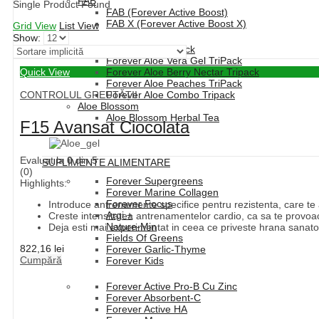
FAB
Single Product Found
FAB (Forever Active Boost)
FAB X (Forever Active Boost X)
Grid View
List View
Show:
Forever Aloe Vera TriPack
Forever Aloe Vera Gel TriPack
Quick View
Forever Aloe Berry Nectar Tripack
Forever Aloe Peaches TriPack
CONTROLUL GREUTĂȚII
Forever Aloe Combo Tripack
Aloe Blossom
Aloe Blossom Herbal Tea
F15 Avansat Ciocolata
Evaluat la
0
din 5
SUPLIMENTE ALIMENTARE
(0)
Forever Supergreens
Highlights:
Forever Marine Collagen
Forever Focus
Introduce antrenamente specifice pentru rezistenta, care te aj
Argi +
Creste intensitatea antrenamentelor cardio, ca sa te provoace
Nature-Min
Deja esti mai experimentat in ceea ce priveste hrana sanatoa
Fields Of Greens
822,16
lei
Forever Garlic-Thyme
Cumpără
Forever Kids
Forever Active Pro-B Cu Zinc
Forever Absorbent-C
Forever Active HA