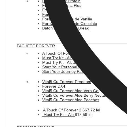
Forever Plant Protein
Forever Garcinia Plus
Forever Lean
Forever Therm
Forever Lite Ultra de Vanilie
Forever Lite Ultra de Ciocolata
Baton Forever Fast Break
PACHETE FOREVER
A Touch Of Forever
Must Try Kit - Alb
Must Try Kit - Albastru
Start Your Personal Use Pack
Start Your Journey Pack
Vital5 Cu Forever Freedom
Forever DX4
Vital5 Cu Forever Aloe Vera Gel
Vital5 Cu Forever Aloe Berry Nectar
Vital5 Cu Forever Aloe Peaches
A Touch Of Forever
2.667,72
lei
Must Try Kit - Alb
818,59
lei