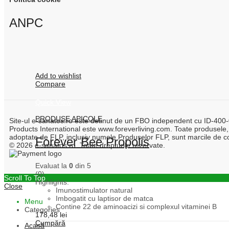
ANPC
Add to wishlist
Compare
Quick View
PRODUSE APICOLE
Site-ul e-sanatos.ro este detinut de un FBO independent cu ID-400-00
Products International este www.foreverliving.com. Toate produsele,
adoptate de FLP, inclusiv numele Produselor FLP, sunt marcile de co
Forever Bee Propolis
© 2026 e-sanatos.ro. Toate drepturile rezervate.
Evaluat la
0
din 5
(0)
Scroll To Top
Highlights:
Close
Imunostimulator natural
Imbogatit cu laptisor de matca
Menu
Contine 22 de aminoacizi si complexul vitaminei B
Categories
178,48
lei
Cumpără
Acasă