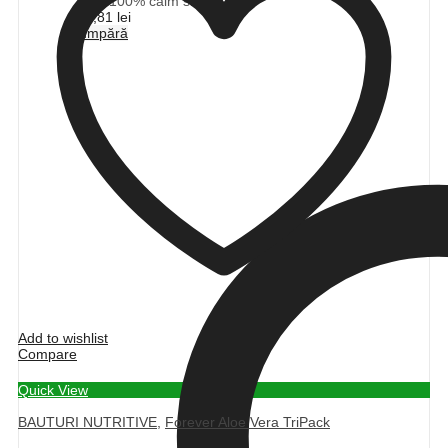
100% calm si pace
156,81
lei
Cumpără
Add to wishlist
Compare
Quick View
BAUTURI NUTRITIVE
,
Forever Aloe Vera TriPack