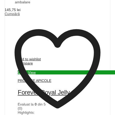
ambalare
145,75
lei
Cumpără
Add to wishlist
Compare
Quick View
PRODUSE APICOLE
Forever Royal Jelly
Evaluat la
0
din 5
(0)
Highlights: