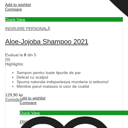
Add to wishlist
Compare
Quick View
INGRIJIRE PERSONALĂ
Aloe-Jojoba Shampoo 2021
Evaluat la
0
din 5
(0)
Highlights:
Sampon pentru toate tipurile de par
Delicat cu scalpul
Spuma naturala indeparteaza murdaria si sebumul
Mentine parul matasos si usor de coafat
129,90
lei
Add to wishlist
Cumpără
Compare
Quick View
PRODUSE APICOLE