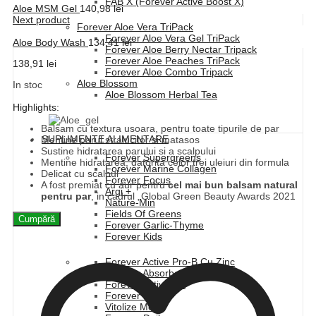
FAB X (Forever Active Boost X)
Aloe MSM Gel
140,98
lei
Next product
Forever Aloe Vera TriPack
Forever Aloe Vera Gel TriPack
Aloe Body Wash
134,41
lei
Forever Aloe Berry Nectar Tripack
Forever Aloe Peaches TriPack
138,91
lei
Forever Aloe Combo Tripack
Aloe Blossom
In stoc
Aloe Blossom Herbal Tea
Highlights:
Balsam cu textura usoara, pentru toate tipurile de par
SUPLIMENTE ALIMENTARE
Mentine parul stralucitor si matasos
Sustine hidratarea parului si a scalpului
Forever Supergreens
Mentine hidratarea, datorita celor trei uleiuri din formula
Forever Marine Collagen
Delicat cu scalpul
Forever Focus
A fost premiat cu aur pentru
cel mai bun balsam natural
Argi +
pentru par
, in cadrul „Global Green Beauty Awards 2021
Nature-Min
Fields Of Greens
Cumpără
Forever Garlic-Thyme
Forever Kids
Forever Active Pro-B Cu Zinc
Forever Absorbent-C
Forever Active HA
Forever Move
Vitolize Men