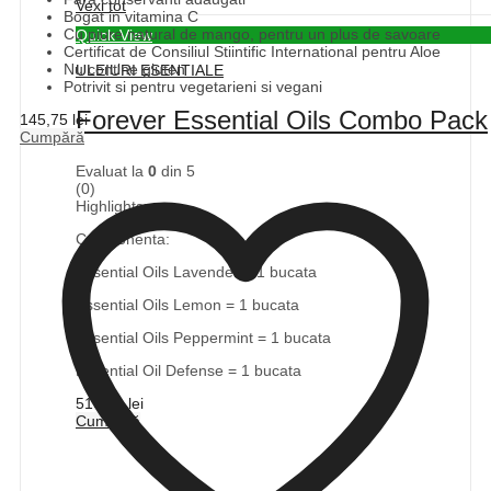
Vexi tot
Bogat in vitamina C
Cu piure natural de mango, pentru un plus de savoare
Quick View
Certificat de Consiliul Stiintific International pentru Aloe
Nu contine gluten
ULEIURI ESENTIALE
Potrivit si pentru vegetarieni si vegani
Forever Essential Oils Combo Pack
145,75
lei
Cumpără
Evaluat la
0
din 5
(0)
Highlights:
Componenta:
Essential Oils Lavender = 1 bucata
Essential Oils Lemon = 1 bucata
Essential Oils Peppermint = 1 bucata
Essential Oil Defense = 1 bucata
516,71
lei
Cumpără