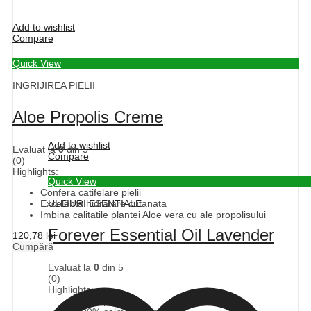
Add to wishlist
Compare
Quick View
INGRIJIREA PIELII
Aloe Propolis Creme
Add to wishlist
Evaluat la
0
din 5
Compare
(0)
Highlights:
Quick View
Confera catifelare pielii
Excelenta hidratare cutanata
ULEIURI ESENTIALE
Imbina calitatile plantei Aloe vera cu ale propolisului
Forever Essential Oil Lavender
120,78
lei
Cumpără
Evaluat la
0
din 5
(0)
Highlights:
100% pur