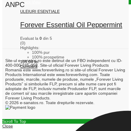
Quick View
ANPC
ULEIURI ESENTIALE
Forever Essential Oil Peppermint
Evaluat la
0
din 5
(0)
Highlights:
100% pur
100% prospetime
Site-ul e-sanatos.ro este detinut de un FBO independent cu ID-
109,04
lei
400-000-245-058. Site-ul oficial Forever Living Products
Cumpără
Romania este www.foreverliving.ro si site-ul oficial Forever Living
Products International este www.foreverliving.com. Toate
produsele, marcile, numele de produse, numele „Forever Living
Products” si simbolurile FLP, precum si alte nume care pot fi
adoptate de FLP, inclusiv numele Produselor FLP, sunt marcile
de comert si/ sau marcile inregistrate care apartin companiei
Forever Living Products.
© 2026 e-sanatos.ro. Toate drepturile rezervate.
Scroll To Top
Close