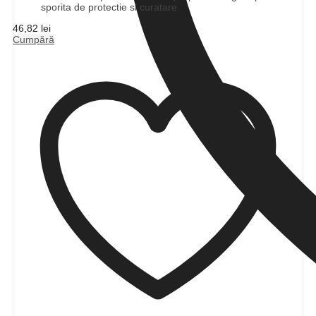
sporita de protectie si curatare
46,82
lei
Cumpără