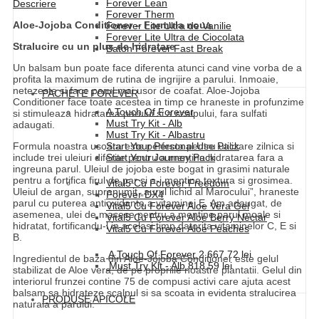
Forever Lean
Descriere
Forever Therm
Aloe-Jojoba Conditioner – Formula noua
Forever Lite Ultra de Vanilie
Forever Lite Ultra de Ciocolata
Stralucire cu un plus de hidratare
Baton Forever Fast Break
Un balsam bun poate face diferenta atunci cand vine vorba de a
profita la maximum de rutina de ingrijire a parului. Inmoaie,
netezeste si face parul mai usor de coafat. Aloe-Jojoba
PACHETE FOREVER
Conditioner face toate acestea in timp ce hraneste in profunzime
A Touch Of Forever
si stimuleaza hidratarea parului si a scalpului, fara sulfati
Must Try Kit - Alb
adaugati.
Must Try Kit - Albastru
Formula noastra usoara este perfecta pentru utilizare zilnica si
Start Your Personal Use Pack
include trei uleiuri diferite pentru a mentine hidratarea fara a
Start Your Journey Pack
ingreuna parul. Uleiul de jojoba este bogat in grasimi naturale
pentru a fortifica firul de par si a-i mentine textura si grosimea.
Vital5 Cu Forever Freedom
Uleiul de argan, supranumit „aurul lichid al Marocului”, hraneste
Forever DX4
parul cu puterea antioxidanta a vitaminei E. Am adaugat, de
Vital5 Cu Forever Aloe Vera Gel
asemenea, ulei de macese pentru a mentine parul moale si
Vital5 Cu Forever Aloe Berry Nectar
hidratat, fortificandu-l in acelasi timp datorita vitaminelor C, E si
Vital5 Cu Forever Aloe Peaches
B.
A Touch Of Forever
2.667,72
lei
Ingredientul de baza din Aloe-Jojoba Conditioner este gelul
Must Try Kit - Alb
818,59
lei
stabilizat de Aloe vera, de pe propriile noastre plantatii. Gelul din
interiorul frunzei contine 75 de compusi activi care ajuta acest
balsam sa hidrateze scalpul si sa scoata in evidenta stralucirea
PRODUSE APICOLE
naturala a parului.