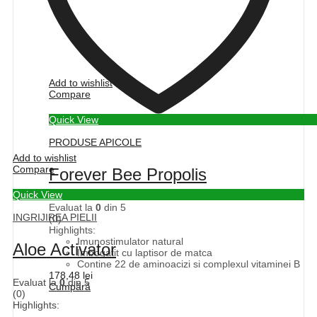
Add to wishlist
Compare
Quick View
PRODUSE APICOLE
Add to wishlist
Compare
Forever Bee Propolis
Quick View
Evaluat la
0
din 5
INGRIJIREA PIELII
(0)
Highlights:
Imunostimulator natural
Aloe Activator
Imbogatit cu laptisor de matca
Contine 22 de aminoacizi si complexul vitaminei B
178,48
lei
Evaluat la
0
din 5
Cumpără
(0)
Highlights: