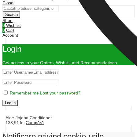
Close
Search
Shop
0
Wishlist
0
Cart
Account
Login
Get access to your Orders, Wishlist and Recommendations.
Remember me
Lost your password?
Log in
Aloe-Jojoba Conditioner
138,91
lei
Cumpără
Notificare privind cookie-urile