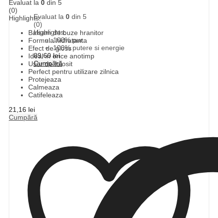
Evaluat la
0
din 5
(0)
Evaluat la
0
din 5
Highlights:
(0)
Highlights:
Balsam de buze hranitor
100% pur
Formula hidratanta
100% putere si energie
Efect de gloss
89,60
lei
Ideal in orice anotimp
Cumpără
Usor de folosit
Perfect pentru utilizare zilnica
Protejeaza
Calmeaza
Catifeleaza
21,16
lei
Cumpără