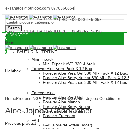
e-sanatos@outlook.com
0770366854
IONEL NECULAI DÂRJAN ID FBO: 400-000-245-058
Search
IONEL NECULAI DÂRJAN ID FBO: 400-000-245-058
0
E-SĂNĂTOS
0
Menu
BAUTURI NUTRITIVE
0
Mini Tripack
Mini Tripack AVG 330 & Argi+
Forever Aloe Vera Pack X 12 Buc
Lightbox
Forever Aloe Vera Gel 330 Ml - Pack X 12 Buc.
Forever Aloe Berry Nectar 330 Ml - Pack X 12 
Forever Aloe Peaches 330 Ml - Pack X 12 Buc
Forever Aloe
Forever Aloe Vera Gel
Home
Produse
INGRIJIRE PERSONALĂ
Aloe-Jojoba Conditioner
Forever Aloe Mango
Forever Aloe Berry Nectar
Aloe-Jojoba Conditioner
Forever Aloe Peaches
Forever Freedom
FAB
Previous product
FAB (Forever Active Boost)