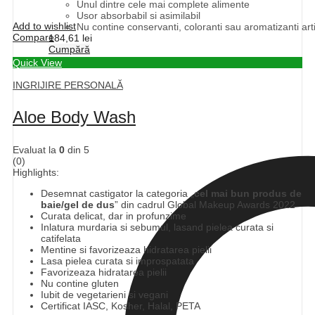
Unul dintre cele mai complete alimente
Usor absorbabil si asimilabil
Add to wishlist
Nu contine conservanti, coloranti sau aromatizanti artif
Compare
184,61
lei
Cumpără
Quick View
INGRIJIRE PERSONALĂ
Aloe Body Wash
Evaluat la
0
din 5
(0)
Highlights:
Desemnat castigator la categoria „
cel mai bun produs de
baie/gel de dus
” din cadrul Global Makeup Awards 2022
Curata delicat, dar in profunzime
Inlatura murdaria si sebumul, lasand pielea curata si
catifelata
Mentine si favorizeaza hidratarea pielii
Lasa pielea curata si improspatata
Favorizeaza hidratarea pielii
Nu contine gluten
Iubit de vegetarieni si vegani
Certificat IASC, Kosher, Halal, PETA