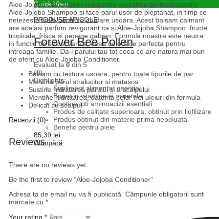
Quick View
Aloe-Jojoba Conditioner reprezinta perechea perfecta pentru
Aloe-Jojoba Shampoo si face parul usor de pieptanat, in timp ce
PRODUSE APICOLE
netezeste firele pentru o coafare usoara. Acest balsam calmant
are acelasi parfum revigorant ca si Aloe-Jojoba Shampoo: fructe
tropicale, frisca si pepene galben. Formula noastra este neutra
Forever Bee Pollen
in functie de sex si varsta, ceea ce o face perfecta pentru
intreaga familie. Da-i parului tau tot ceea ce are natura mai bun
de oferit cu Aloe-Jojoba Conditioner.
Evaluat la
0
din 5
(0)
Balsam cu textura usoara, pentru toate tipurile de par
Highlights:
Mentine parul stralucitor si matasos
Supliment alimentar esential
Sustine hidratarea parului si a scalpului
Bogat in vitamine si minerale
Mentine hidratarea, datorita celor trei uleiuri din formula
Contine toti aminoacizii esentiali
Delicat cu scalpul
Produs de calitate superioara, obtinut prin liofilizare
Produs obtinut din materie prima nepoluata
Recenzii (0)
Benefic pentru piele
85,39
lei
Reviews
Cumpără
There are no reviews yet.
Be the first to review “Aloe-Jojoba Conditioner”
Adresa ta de email nu va fi publicată.
Câmpurile obligatorii sunt
marcate cu
*
Your rating
*