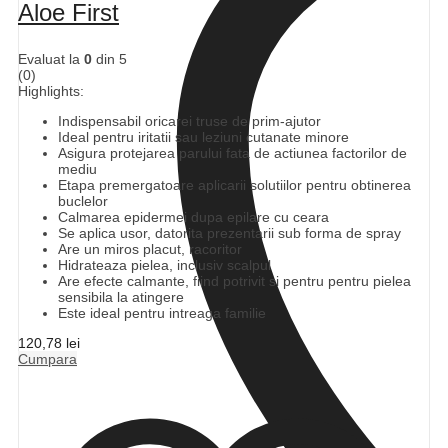
Aloe First
Evaluat la
0
din 5
(0)
Highlights:
Indispensabil oricarei truse de prim-ajutor
Ideal pentru iritatii sau leziuni cutanate minore
Asigura protejarea parului fata de actiunea factorilor de
mediu
Etapa premergatoare aplicarii solutiilor pentru obtinerea
buclelor
Calmarea epidermei dupa epilare cu ceara
Se aplica usor, datorita prezentarii sub forma de spray
Are un miros placut, racoritor
Hidrateaza pielea, inclusiv scalpul
Are efecte calmante, fiind potrivit si pentru pentru pielea
sensibila la atingere
Este ideal pentru intreaga familie
120,78
lei
Cumpara