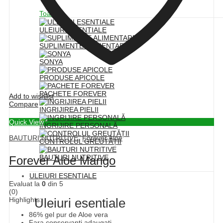
Toate
ULEIURI ESENTIALE
SUPLIMENTE ALIMENTARE
SONYA
PRODUSE APICOLE
PACHETE FOREVER
Add to wishlist
Compare
INGRIJIREA PIELII
Quick View
INGRIJIRE PERSONALĂ
BAUTURI NUTRITIVE
,
Forever Aloe
CONTROLUL GREUTĂȚII
BAUTURI NUTRITIVE
Forever Aloe Mango
ULEIURI ESENTIALE
Evaluat la
0
din 5
(0)
Uleiuri esentiale
Highlights:
86% gel pur de Aloe vera
Fara conservanti adaugati