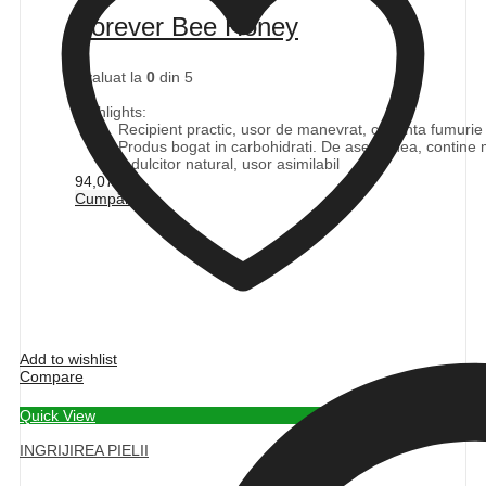
Forever Bee Honey
Evaluat la
0
din 5
(0)
Highlights:
Recipient practic, usor de manevrat, cu tenta fumurie p
Produs bogat in carbohidrati. De asemenea, contine mi
Indulcitor natural, usor asimilabil
94,07
lei
Cumpără
Add to wishlist
Compare
Quick View
INGRIJIREA PIELII