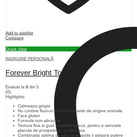
Add to wishlist
Compare
Quick View
INGRIJIRE PERSONALĂ
Forever Bright Toothgel
Evaluat la
0
din 5
(0)
Highlights:
Calmeaza gingia
Nu contine fluoruri si nici substante de origine animala
Fara gluten
Formula non-abraziva
Textura fina si gust mentolat placut, pentru o senzatie
placuta de prospetime, ce dureaza
Combinatia optima de aloe si propolis ii asigura putere