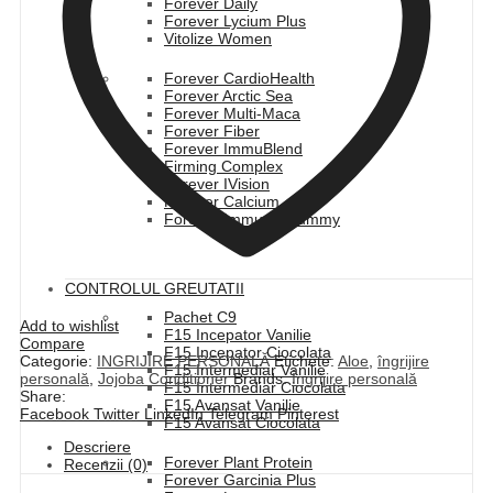
Forever Daily
Forever Lycium Plus
Vitolize Women
Forever CardioHealth
Forever Arctic Sea
Forever Multi-Maca
Forever Fiber
Forever ImmuBlend
Firming Complex
Forever IVision
Forever Calcium
Forever Immune Gummy
CONTROLUL GREUTATII
Pachet C9
Add to wishlist
F15 Incepator Vanilie
Compare
F15 Incepator Ciocolata
Categorie:
INGRIJIRE PERSONALĂ
Etichete:
Aloe
,
îngrijire
F15 Intermediar Vanilie
personală
,
Jojoba Conditioner
Brands:
Îngrijire personală
F15 Intermediar Ciocolata
Share:
F15 Avansat Vanilie
Facebook
Twitter
LinkedIn
Telegram
Pinterest
F15 Avansat Ciocolata
Descriere
Forever Plant Protein
Recenzii (0)
Forever Garcinia Plus