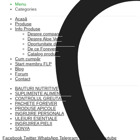
Menu
Categories
Acasă
Produse
Info Produse
Despre companie
Despre Aloe Vera
Oportunitate de afacere
De ce Forever?
Catalog produse
Cum cumpăr
Start membru FLP
Blog
Forum
Contact
BAUTURI NUTRITIVE
SUPLIMENTE ALIMENTARE
CONTROLUL GREUTATII
PACHETE FOREVER
PRODUSE APICOLE
INGRIJIRE PERSONALA
ULEIURI ESENTIALE
INGRIJIREA PIELII
SONYA
Facebook
Twitter
WhatsApp
Telegram
Instagram
Youtube