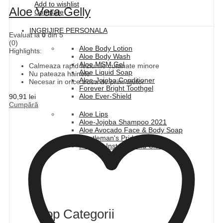
Add to wishlist
Aloe Vera Gelly
Compare
INGRIJIRE PERSONALA
Evaluat la
0
din 5
(0)
Aloe Body Lotion
Highlights:
Aloe Body Wash
Aloe MSM Gel
Calmeaza rapid leziunile cutanate minore
Aloe Liquid Soap
Nu pateaza hainele
Aloe-Jojoba Conditioner
Necesar in orice trusa de prim-ajutor
Forever Bright Toothgel
Aloe Ever-Shield
90,91
lei
Cumpără
Aloe Lips
Aloe-Jojoba Shampoo 2021
Aloe Avocado Face & Body Soap
Gentleman's Pride
Forever Instant Hand Cleanser
Top Categorii