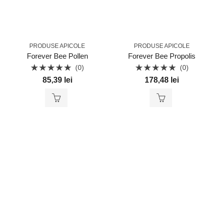
PRODUSE APICOLE
PRODUSE APICOLE
Forever Bee Pollen
Forever Bee Propolis
(0)
(0)
Evaluat
Evaluat
85,39
lei
178,48
lei
la
la
0
0
din
din
5
5