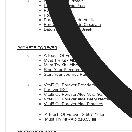
Forever Plant Protein
Forever Garcinia Plus
Forever Lean
Forever Therm
Forever Lite Ultra de Vanilie
Forever Lite Ultra de Ciocolata
Baton Forever Fast Break
PACHETE FOREVER
A Touch Of Forever
Must Try Kit - Alb
Must Try Kit - Albastru
Start Your Personal Use Pack
Start Your Journey Pack
Vital5 Cu Forever Freedom
Forever DX4
Vital5 Cu Forever Aloe Vera Gel
Vital5 Cu Forever Aloe Berry Nectar
Vital5 Cu Forever Aloe Peaches
A Touch Of Forever
2.667,72
lei
Must Try Kit - Alb
818,59
lei