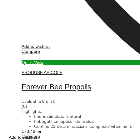
Add to wishlist
Compare
Quick View
PRODUSE APICOLE
Forever Bee Propolis
Evaluat la
0
din 5
(0)
Highlights:
Imunostimulator natural
Imbogatit cu laptisor de matca
Contine 22 de aminoacizi si complexul vitaminei B
178,48
lei
Cumpără
Add to wishlist