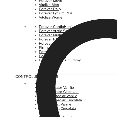
Forever Move
Vitolize Men
Forever Daily
Forever Lycium Plus
Vitolize Women
Forever CardioHealth
Forever Arctic Sea
Forever Multi-Maca
Forever Fiber
Forever ImmuBlend
Firming Complex
Forever IVision
Forever Calcium
Forever Immune Gummy
CONTROLUL GREUTATII
Pachet C9
F15 Incepator Vanilie
F15 Incepator Ciocolata
F15 Intermediar Vanilie
F15 Intermediar Ciocolata
F15 Avansat Vanilie
F15 Avansat Ciocolata