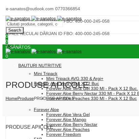
e-sanatos@outlook.com
0770366854
IONEL NECULAI DÂRJAN ID FBO: 400-000-245-058
Search
IONEL NECULAI DÂRJAN ID FBO: 400-000-245-058
0
0
Menu
E-SĂNĂTOS
0
BAUTURI NUTRITIVE
Mini Tripack
Mini Tripack AVG 330 & Argi+
PRODUSE APICOLE
Forever Aloe Vera Pack X 12 Buc
Forever Aloe Vera Gel 330 Ml - Pack X 12 Buc.
Forever Aloe Berry Nectar 330 Ml - Pack X 12 
Home
Produse
PRODUSE APICOLE
Forever Aloe Peaches 330 Ml - Pack X 12 Buc
Forever Aloe
Forever Aloe Vera Gel
Forever Aloe Mango
Forever Aloe Berry Nectar
PRODUSE APICOLE
Forever Aloe Peaches
Forever Freedom