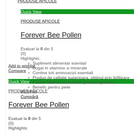
PRODUSE APICOLE
Quick View
PRODUSE APICOLE
Forever Bee Pollen
Evaluat la
0
din 5
(0)
Highlights:
Supliment alimentar esential
Add to wishlist
Bogat in vitamine si minerale
Compare
Contine toti aminoacizii esentiali
Produs de calitate superioara, obtinut prin liofilizare
Quick View
Produs obtinut din materie prima nepoluata
Benefic pentru piele
PRODUSE APICOLE
85,39
lei
Cumpără
Forever Bee Pollen
Evaluat la
0
din 5
(0)
Highlights: