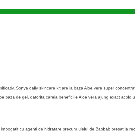
ificativ, Sonya daily skincare kit are la baza Aloe vera super concentrat
pe baza de gel, datorita careia beneficiile Aloe vera ajung exact acolo 
 imbogatit cu agenti de hidratare precum uleiul de Baobab presat la re