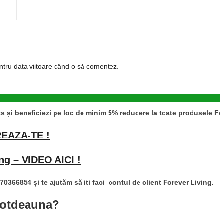
entru data viitoare când o să comentez.
s și beneficiezi pe loc de minim 5% reducere la toate produsele F
EAZA-TE !
ing – VIDEO AICI !
70366854 și te ajutăm să iti faci contul de client Forever Living.
 totdeauna?