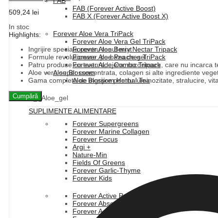
FAB
FAB (Forever Active Boost)
509,24
lei
FAB X (Forever Active Boost X)
In stoc
Forever Aloe Vera TriPack
Highlights:
Forever Aloe Vera Gel TriPack
Ingrijire speciala pentru tenul mixt
Forever Aloe Berry Nectar Tripack
Formule revolutionare, pe baza de gel
Forever Aloe Peaches TriPack
Patru produse cu textura lejera, racoritoare, care nu incarca t
Forever Aloe Combo Tripack
Aloe vera super concentrata, colagen si alte ingrediente vege
Aloe Blossom
Gama completa de ingrijire pentru luminozitate, stralucire, vita
Aloe Blossom Herbal Tea
Cumpără
SUPLIMENTE ALIMENTARE
Forever Supergreens
Forever Marine Collagen
Forever Focus
Argi +
Nature-Min
Fields Of Greens
Forever Garlic-Thyme
Forever Kids
Forever Active Pro-B Cu Zinc
Forever Absorbent-C
Forever Active HA