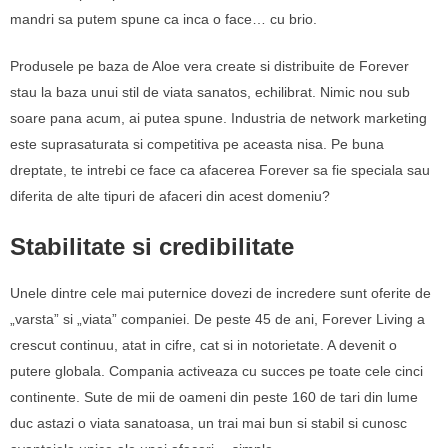
mandri sa putem spune ca inca o face… cu brio.
Produsele pe baza de Aloe vera create si distribuite de Forever
stau la baza unui stil de viata sanatos, echilibrat. Nimic nou sub
soare pana acum, ai putea spune. Industria de network marketing
este suprasaturata si competitiva pe aceasta nisa. Pe buna
dreptate, te intrebi ce face ca afacerea Forever sa fie speciala sau
diferita de alte tipuri de afaceri din acest domeniu?
Stabilitate si credibilitate
Unele dintre cele mai puternice dovezi de incredere sunt oferite de
„varsta” si „viata” companiei. De peste 45 de ani, Forever Living a
crescut continuu, atat in cifre, cat si in notorietate. A devenit o
putere globala. Compania activeaza cu succes pe toate cele cinci
continente. Sute de mii de oameni din peste 160 de tari din lume
duc astazi o viata sanatoasa, un trai mai bun si stabil si cunosc