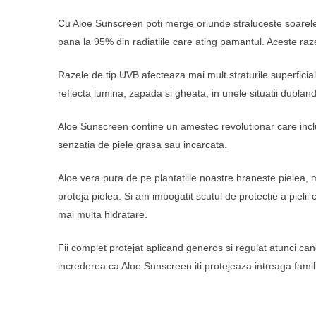
Cu Aloe Sunscreen poti merge oriunde straluceste soarele, 
pana la 95% din radiatiile care ating pamantul. Aceste raz
Razele de tip UVB afecteaza mai mult straturile superficiale
reflecta lumina, zapada si gheata, in unele situatii dubla
Aloe Sunscreen contine un amestec revolutionar care includ
senzatia de piele grasa sau incarcata.
Aloe vera pura de pe plantatiile noastre hraneste pielea, 
proteja pielea. Si am imbogatit scutul de protectie a pielii 
mai multa hidratare.
Fii complet protejat aplicand generos si regulat atunci cand
increderea ca Aloe Sunscreen iti protejeaza intreaga famili