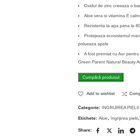
Oxidul de zinc creeaza o bar
Aloe vera si vitamina E calm
Rezistenta la apa pana la 8
Protejeaza ecosistemul mari
polueaza apele
A fost premiat cu Aur pentr
Green Parent Natural Beauty 
Cumpără produsul
Add to wishlist
Comp
Categorie:
INGRIJIREA PIELII
Etichete:
Aloe
,
îngrijirea pielii
Share: