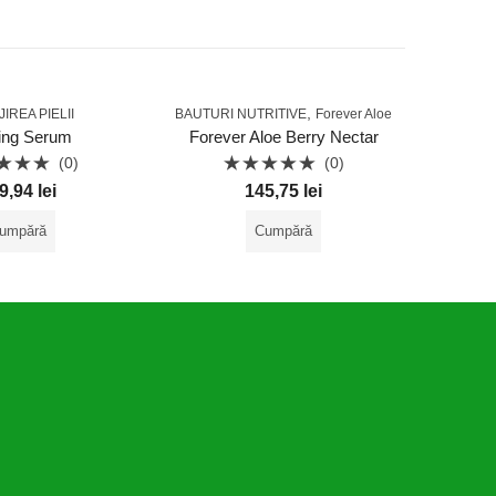
,
JIREA PIELII
BAUTURI NUTRITIVE
Forever Aloe
BAUTURI 
ing Serum
Forever Aloe Berry Nectar
Forever
(0)
(0)
uat
Evaluat
9,94
lei
145,75
lei
la
0
din
umpără
Cumpără
5