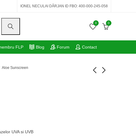
IONEL NECULAI DÂRJAN ID FBO: 400-000-245-058
0
0
 membru FLP
Blog
Forum
Contact
Aloe Sunscreen
Aloe Vera Gelly
Balancing Toner
90,91
129,61
lei
lei
azelor UVA si UVB