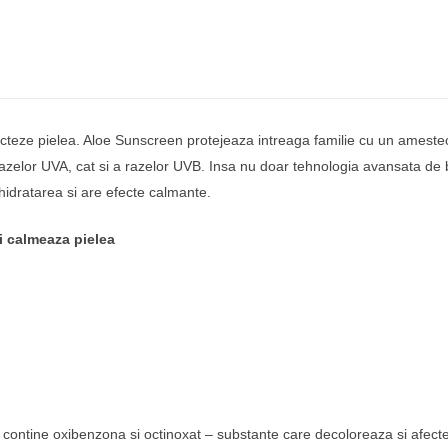
ecteze pielea. Aloe Sunscreen protejeaza intreaga familie cu un amestec 
azelor UVA, cat si a razelor UVB. Insa nu doar tehnologia avansata de b
hidratarea si are efecte calmante.
i calmeaza pielea
 contine oxibenzona si octinoxat – substante care decoloreaza si afectea