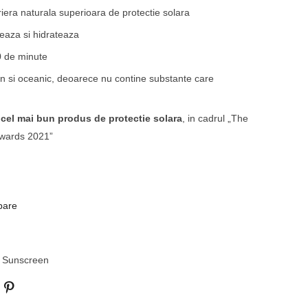
iera naturala superioara de protectie solara
eaza si hidrateaza
0 de minute
n si oceanic, deoarece nu contine substante care
u
cel mai bun produs de protectie solara
, in cadrul „The
Awards 2021”
are
,
Sunscreen