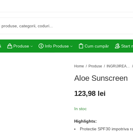
ă
Produse
Info Produse
Cum cumpăr
Start
Home
Produse
INGRIJIREA PIELII
Aloe Sunscreen
123,98
lei
In stoc
Highlights:
Protectie SPF30 impotriva r