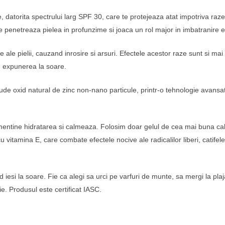
datorita spectrului larg SPF 30, care te protejeaza atat impotriva raze
e penetreaza pielea in profunzime si joaca un rol major in imbatranire e
 ale pielii, cauzand inrosire si arsuri. Efectele acestor raze sunt si mai
nd expunerea la soare.
e oxid natural de zinc non-nano particule, printr-o tehnologie avansata.
mentine hidratarea si calmeaza. Folosim doar gelul de cea mai buna calit
cu vitamina E, care combate efectele nocive ale radicalilor liberi, catifele
 iesi la soare. Fie ca alegi sa urci pe varfuri de munte, sa mergi la pla
e. Produsul este certificat IASC.