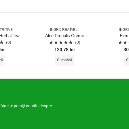
TRITIVE
INGRIJIREA PIELII
INGRI
Herbal Tea
Aloe Propolis Creme
Firm
(0)
(0)
Evaluat
Eval
lei
120,78
lei
30
la
la
0
0
din
din
ră
Cumpără
C
5
5
turi și primiți noutăți despre