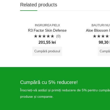
Related products
INGRIJIREA PIELII
BAUTURI NU
R3 Factor Skin Defense
Aloe Blossom 
(0)
Evaluat
Evaluat
201,55
lei
98,30
la
la
0
0
din
din
Cumpără produsul
Cumpă
5
5
Cumpără cu 5% reducere!
Înscrieți-vă astăzi și primiți reducere de 5% pentru cumpără
produse și companie.