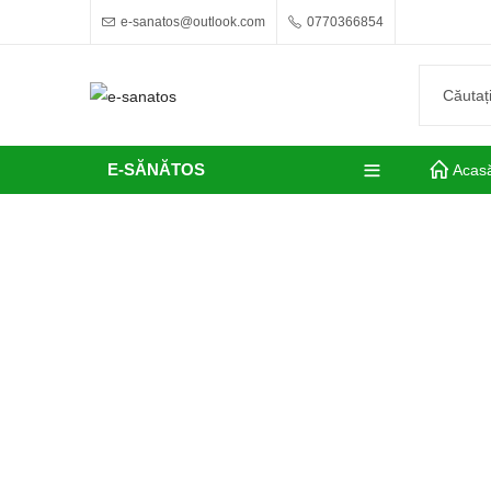
e-sanatos@outlook.com
0770366854
E-SĂNĂTOS
Acas