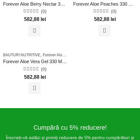
Forever Aloe Berry Nectar 330 Ml – Pack X 12 Buc.
Forever Aloe Peaches 330 Ml – Pack X 12 Buc.
(0)
(0)
Evaluat
Evaluat
582,88
lei
582,88
lei
la
la
0
0
din
din
5
5
,
BAUTURI NUTRITIVE
Forever Aloe Vera Pack X 12 Buc
Forever Aloe Vera Gel 330 Ml – Pack X 12 Buc.
(0)
Evaluat
582,88
lei
la
0
din
5
Cumpără cu 5% reducere!
Înscrieți-vă astăzi și primiți reducere de 5% pentru cumpărături și