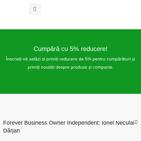
0
din
5
Cumpără cu 5% reducere!
Înscrieți-vă astăzi și primiți reducere de 5% pentru cumpărături și
primiți noutăți despre produse și companie.
Forever Business Owner Independent: Ionel Neculai
Dârjan