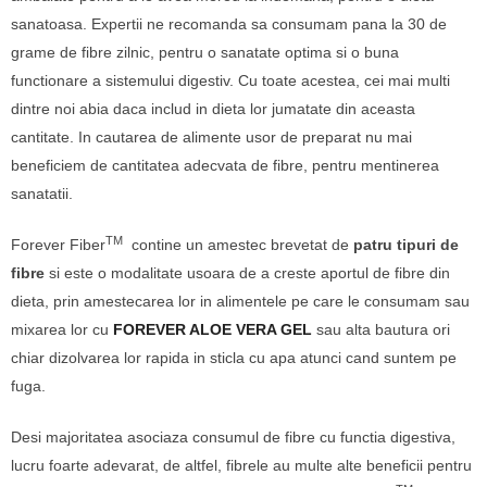
sanatoasa. Expertii ne recomanda sa consumam pana la 30 de
grame de fibre zilnic, pentru o sanatate optima si o buna
functionare a sistemului digestiv. Cu toate acestea, cei mai multi
dintre noi abia daca includ in dieta lor jumatate din aceasta
cantitate. In cautarea de alimente usor de preparat nu mai
beneficiem de cantitatea adecvata de fibre, pentru mentinerea
sanatatii.
TM
Forever Fiber
contine un amestec brevetat de
patru tipuri de
fibre
si este o modalitate usoara de a creste aportul de fibre din
dieta, prin amestecarea lor in alimentele pe care le consumam sau
mixarea lor cu
FOREVER ALOE VERA GEL
sau alta bautura ori
chiar dizolvarea lor rapida in sticla cu apa atunci cand suntem pe
fuga.
Desi majoritatea asociaza consumul de fibre cu functia digestiva,
lucru foarte adevarat, de altfel, fibrele au multe alte beneficii pentru