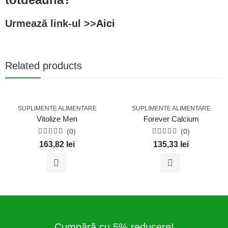
Urmează link-ul >>
Aici
Related products
SUPLIMENTE ALIMENTARE
SUPLIMENTE ALIMENTARE
Vitolize Men
Forever Calcium
(0)
(0)
Evaluat
Evaluat
163,82
lei
135,33
lei
la
la
0
0
din
din
5
5
Cumpără cu 5% reducere!