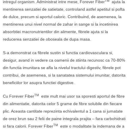
TM
intregul organism. Administrat intre mese, Forever Fiber
ajuta la
mentinerea senzatiei de satietate, controland astfel apetitul si pofta
de dulce, precum si aportul caloric. Contribuind, de asemenea, la
mentinerea unui nivel normal de zahar in sange si la incetinirea
absorbtiei macronutrientilor din alimente, fibrele ajuta si la
reducerea senzatiei de oboseala de dupa masa.
S-a demonstrat ca fibrele sustin si functia cardiovasculara si,
desigur, avand in vedere ca oamenii de stiinta recunosc ca 70-80%
din functia imunitara se afla la nivelul tractului digestiv, fibrele pot
contribui, de asemenea, si la sanatatea sistemului imunitar, datorita
beneficiilor lor asupra functiei digestive.
TM
Cu Forever Fiber
este mult mai usor sa sporesti aportul de fibre
din alimentatie, datorita celor 5 grame de fibre solubile din fiecare
plic. Aceasta cantitate reprezinta echivalentul a 1 cana si jumatate
de orez brun sau 2 felii de paine integrala prajita – fara carbohidrati
TM
si fara calorii. Forever Fiber
este o modalitate la indemana de a