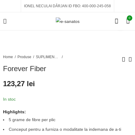
IONEL NECULAI DÂRJAN ID FBO: 400-000-245-058
0
Home
Produse
SUPLIMENTE ALIMENTARE
Forever Fiber
Forever ImmuBlend
Forever Multi-Maca
123,27
lei
106,50
147,65
lei
lei
In stoc
Highlights:
5 grame de fibre per plic
Conceput pentru a furniza o modalitate la indemana de a-ti