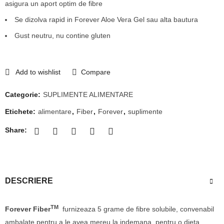
asigura un aport optim de fibre
Se dizolva rapid in Forever Aloe Vera Gel sau alta bautura
Gust neutru, nu contine gluten
Add to wishlist
Compare
Categorie:
SUPLIMENTE ALIMENTARE
Etichete:
alimentare
,
Fiber
,
Forever
,
suplimente
Share:
DESCRIERE
TM
Forever Fiber
furnizeaza 5 grame de fibre solubile, convenabil
ambalate pentru a le avea mereu la indemana, pentru o dieta