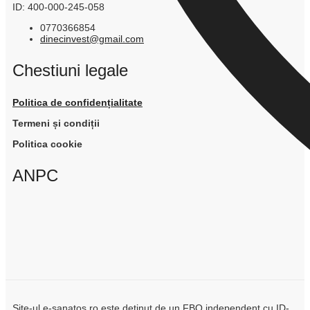
ID: 400-000-245-058
0770366854
dinecinvest@gmail.com
Chestiuni legale
Politica de confidențialitate
Termeni și condiții
Politica cookie
ANPC
Site-ul e-sanatos.ro este detinut de un FBO independent cu ID-