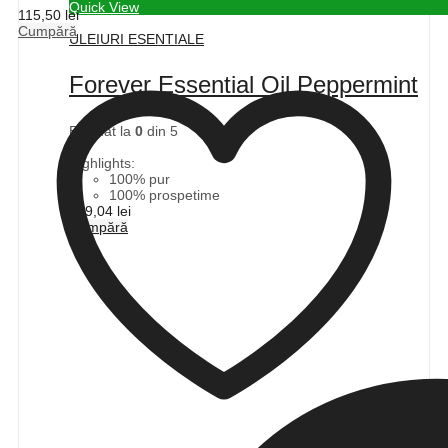
Quick View
115,50
lei
Cumpără
ULEIURI ESENTIALE
Forever Essential Oil Peppermint
Evaluat la
0
din 5
(0)
Highlights:
100% pur
100% prospetime
109,04
lei
Cumpără