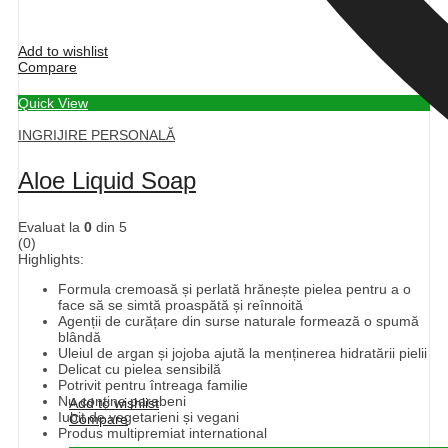
Add to wishlist
Compare
Quick View
INGRIJIRE PERSONALĂ
Aloe Liquid Soap
Evaluat la
0
din 5
(0)
Highlights:
Formula cremoasă și perlată hrănește pielea pentru a o
face să se simtă proaspătă și reînnoită
Agenții de curățare din surse naturale formează o spumă
blândă
Uleiul de argan și jojoba ajută la menținerea hidratării pielii
Delicat cu pielea sensibilă
Potrivit pentru întreaga familie
Nu conține parabeni
Add to wishlist
Iubit de vegetarieni și vegani
Compare
Produs multipremiat international