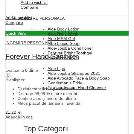
Add to wishlist
Compare
Add to wishlist
INGRIJIRE PERSONALA
Compare
Aloe Body Lotion
Quick View
Aloe Body Wash
Aloe MSM Gel
INGRIJIRE PERSONALĂ
Aloe Liquid Soap
Aloe-Jojoba Conditioner
Forever Bright Toothgel
Forever Hand Sanitizer
Aloe Ever-Shield
Aloe Lips
Evaluat la
0
din 5
Aloe-Jojoba Shampoo 2021
(0)
Aloe Avocado Face & Body Soap
Highlights:
Gentleman's Pride
Forever Instant Hand Cleanser
Dezinfectant lichid pentru mâini
Distruge 99,99 % dintre microbi
Conține aloe și miere de albine
Miros placut de lamaie si lavanda
21,22
lei
Adaugă în coș
Top Categorii