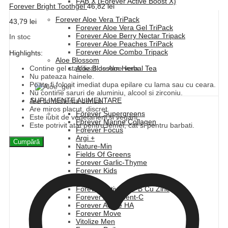
FAB X (Forever Active Boost X)
Forever Bright Toothgel
46,82
lei
Forever Aloe Vera TriPack
43,79
lei
Forever Aloe Vera Gel TriPack
Forever Aloe Berry Nectar Tripack
In stoc
Forever Aloe Peaches TriPack
Forever Aloe Combo Tripack
Highlights:
Aloe Blossom
Contine gel stabilizat de Aloe vera.
Aloe Blossom Herbal Tea
Nu pateaza hainele.
Poate fi folosit imediat dupa epilare cu lama sau cu ceara.
Nu contine saruri de aluminiu, alcool si zirconiu.
SUPLIMENTE ALIMENTARE
Are consistenta densa.
Are miros placut, discret.
Forever Supergreens
Este iubit de vegetarieni si vegani.
Forever Marine Collagen
Este potrivit atat pentru femei, cat si pentru barbati.
Forever Focus
Argi +
Cumpără
Nature-Min
Fields Of Greens
Forever Garlic-Thyme
Forever Kids
Forever Active Pro-B Cu Zinc
Forever Absorbent-C
Forever Active HA
Forever Move
Vitolize Men