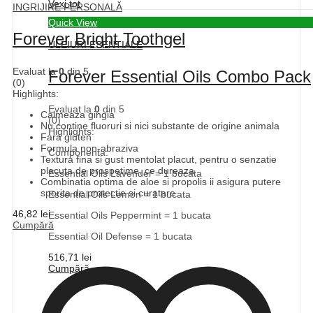
Vexi tot
INGRIJIRE PERSONALĂ
Quick View
Forever Bright Toothgel
ULEIURI ESENTIALE
Evaluat la
0
din 5
Forever Essential Oils Combo Pack
(0)
Highlights:
Evaluat la
0
din 5
Calmeaza gingia
(0)
Nu contine fluoruri si nici substante de origine animala
Highlights:
Fara gluten
Formula non-abraziva
Componenta:
Textura fina si gust mentolat placut, pentru o senzatie
placuta de prospetime, ce dureaza
Essential Oils Lavender = 1 bucata
Combinatia optima de aloe si propolis ii asigura putere
sporita de protectie si curatare
Essential Oils Lemon = 1 bucata
46,82
lei
Essential Oils Peppermint = 1 bucata
Cumpără
Essential Oil Defense = 1 bucata
516,71
lei
Cumpără