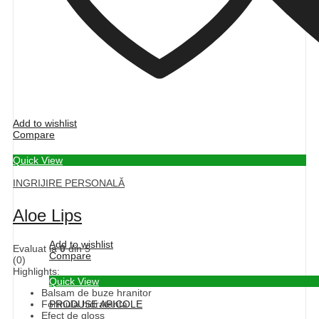
Add to wishlist
Compare
Quick View
INGRIJIRE PERSONALĂ
Aloe Lips
Add to wishlist
Evaluat la
0
din 5
Compare
(0)
Highlights:
Quick View
Balsam de buze hranitor
Formula hidratanta
PRODUSE APICOLE
Efect de gloss