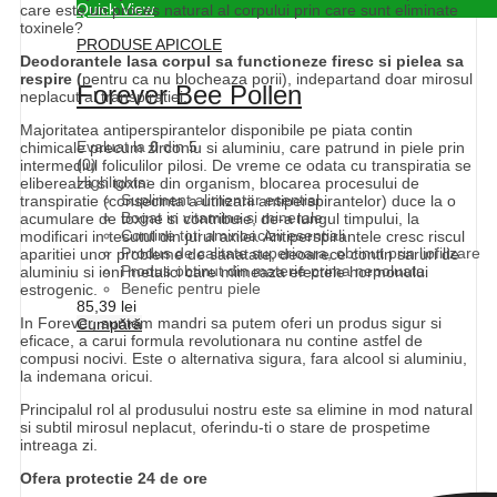
Quick View
care este un proces natural al corpului prin care sunt eliminate
toxinele?
PRODUSE APICOLE
Deodorantele lasa corpul sa functioneze firesc si pielea sa
respire (
pentru ca nu blocheaza porii), indepartand doar mirosul
Forever Bee Pollen
neplacut al transpiratiei.
Majoritatea antiperspirantelor disponibile pe piata contin
Evaluat la
0
din 5
chimicale precum zirconiu si aluminiu, care patrund in piele prin
(0)
intermediul foliculilor pilosi. De vreme ce odata cu transpiratia se
Highlights:
elibereaza si toxine din organism, blocarea procesului de
Supliment alimentar esential
transpiratie (consecinta a utilizarii antiperspirantelor) duce la o
Bogat in vitamine si minerale
acumulare de toxine si contribuie, de-a lungul timpului, la
Contine toti aminoacizii esentiali
modificari in tesutul din jurul axilei. Antiperspirantele cresc riscul
Produs de calitate superioara, obtinut prin liofilizare
aparitiei unor probleme de sanatate, deoarece contin saruri de
Produs obtinut din materie prima nepoluata
aluminiu si ioni metalici care mimeaza efectele hormonului
Benefic pentru piele
estrogenic.
85,39
lei
In Forever, suntem mandri sa putem oferi un produs sigur si
Cumpără
eficace, a carui formula revolutionara nu contine astfel de
compusi nocivi. Este o alternativa sigura, fara alcool si aluminiu,
la indemana oricui.
Principalul rol al produsului nostru este sa elimine in mod natural
si subtil mirosul neplacut, oferindu-ti o stare de prospetime
intreaga zi.
Ofera protectie 24 de ore