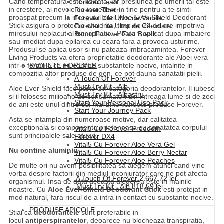
Cand temperatura este ridicata, iar presiunea pe umerii tai este
Forever Lean
in crestere, ai nevoie de incredere in tine pentru a te simti
Forever Therm
proaspat precum la inceputul zilei. Aloe Ever-Shield Deodorant
Forever Lite Ultra de Vanilie
Stick asigura o protectie eficienta, timp de 24 de ore impotriva
Forever Lite Ultra de Ciocolata
mirosului neplacut al transpiratiei. Poate fi aplicat dupa imbaiere
Baton Forever Fast Break
sau imediat dupa epilarea cu ceara fara a provoca usturime.
Produsul se aplica usor si nu pateaza imbracamintea. Forever
Living Products va ofera proprietatile deodorante ale Aloei vera
intr-o formula ce nu contine substantele nocive, intalnite in
PACHETE FOREVER
compozitia altor produse de gen, ce pot dauna sanatatii pielii.
A Touch Of Forever
Must Try Kit - Alb
Aloe Ever-Shield face parte din categoria deodorantelor. Il iubesc
Must Try Kit - Albastru
si il folosesc milioane de consumatori din intreaga lume si de zeci
Start Your Personal Use Pack
de ani este unul dintre cel mai bine vandute produse Forever.
Start Your Journey Pack
Asta se intampla din numeroase motive, dar calitatea
exceptionala si componenta prietenoasa cu sanatatea corpului
Vital5 Cu Forever Freedom
sunt principalele sale atuuri.
Forever DX4
Vital5 Cu Forever Aloe Vera Gel
Nu contine aluminiu
Vital5 Cu Forever Aloe Berry Nectar
Vital5 Cu Forever Aloe Peaches
De multe ori nu avem posibilitatea sa alegem atunci cand vine
vorba despre factorii din mediul inconjurator care ne pot afecta
A Touch Of Forever
2.667,72
lei
organismul. Insa de data aceasta alegerea este in mainile
Must Try Kit - Alb
818,59
lei
noastre. Cu
Aloe Ever-Shield Deodorant Stick
esti protejat in
mod natural, fara riscul de a intra in contact cu substante nocive.
PRODUSE APICOLE
Stiai ca
deodorantele
sunt preferabile in
locul
antiperspirantelor
, deoarece nu blocheaza transpiratia,