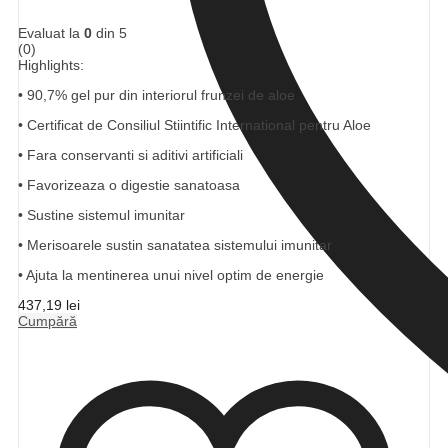
Evaluat la
0
din 5
(0)
Highlights:
• 90,7% gel pur din interiorul frunzei de aloe
• Certificat de Consiliul Stiintific International pentru Aloe
• Fara conservanti si aditivi artificiali
• Favorizeaza o digestie sanatoasa
• Sustine sistemul imunitar
• Merisoarele sustin sanatatea sistemului imunitar
• Ajuta la mentinerea unui nivel optim de energie
437,19
lei
Cumpără