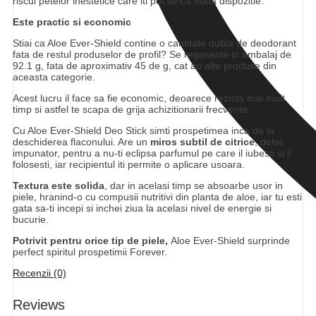
riscul petelor inestetice care iti pot strica buna dispozitie.
Este practic si economic
Stiai ca Aloe Ever-Shield contine o cantitate dubla de deodorant
fata de restul produselor de profil? Se regaseste in ambalaj de
92.1 g, fata de aproximativ 45 de g, cat au alte produse din
aceasta categorie.
Acest lucru il face sa fie economic, deoarece rezista mai mult
timp si astfel te scapa de grija achizitionarii frecvente.
Cu Aloe Ever-Shield Deo Stick simti prospetimea inca de la
deschiderea flaconului. Are un
miros subtil de citrice
, deloc
impunator, pentru a nu-ti eclipsa parfumul pe care il iubesti si il
folosesti, iar recipientul iti permite o aplicare usoara.
Textura este solida
, dar in acelasi timp se absoarbe usor in
piele, hranind-o cu compusii nutritivi din planta de aloe, iar tu esti
gata sa-ti incepi si inchei ziua la acelasi nivel de energie si
bucurie.
Potrivit pentru orice tip de piele,
Aloe Ever-Shield surprinde
perfect spiritul prospetimii Forever.
Recenzii (0)
Reviews