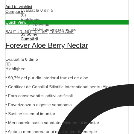
Add to wishlist
Evaluat la
0
din 5
Compare
(0)
Highlights:
Quick View
100% pur
100% putere si energie
BAUTURI NUTRITIVE
,
Forever Aloe
89,60
lei
Cumpără
Forever Aloe Berry Nectar
Evaluat la
0
din 5
(0)
Highlights:
• 90,7% gel pur din interiorul frunzei de aloe
• Certificat de Consiliul Stiintific International pentru Aloe
• Fara conservanti si aditivi artificiali
• Favorizeaza o digestie sanatoasa
• Sustine sistemul imunitar
• Merisoarele sustin sanatatea sistemului imunitar
• Ajuta la mentinerea unui nivel optim de energie