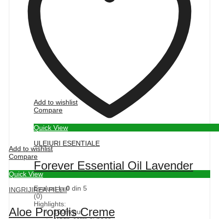
Add to wishlist
Compare
Quick View
ULEIURI ESENTIALE
Add to wishlist
Compare
Forever Essential Oil Lavender
Quick View
Evaluat la
0
din 5
INGRIJIREA PIELII
(0)
Highlights:
Aloe Propolis Creme
100% pur