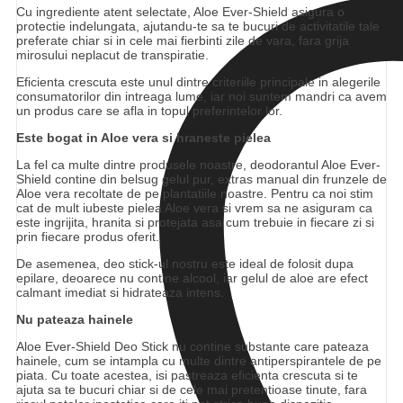
Cu ingrediente atent selectate, Aloe Ever-Shield asigura o
protectie indelungata, ajutandu-te sa te bucuri de activitatile tale
preferate chiar si in cele mai fierbinti zile de vara, fara grija
mirosului neplacut de transpiratie.
Eficienta crescuta este unul dintre criteriile principale in alegerile
consumatorilor din intreaga lume, iar noi suntem mandri ca avem
un produs care se afla in topul preferintelor lor.
Este bogat in Aloe vera si hraneste pielea
La fel ca multe dintre produsele noastre, deodorantul Aloe Ever-
Shield contine din belsug gelul pur, extras manual din frunzele de
Aloe vera recoltate de pe plantatiile noastre. Pentru ca noi stim
cat de mult iubeste pielea Aloe vera si vrem sa ne asiguram ca
este ingrijita, hranita si protejata asa cum trebuie in fiecare zi si
prin fiecare produs oferit.
De asemenea, deo stick-ul nostru este ideal de folosit dupa
epilare, deoarece nu contine alcool, iar gelul de aloe are efect
calmant imediat si hidrateaza intens.
Nu pateaza hainele
Aloe Ever-Shield Deo Stick nu contine substante care pateaza
hainele, cum se intampla cu multe dintre antiperspirantele de pe
piata. Cu toate acestea, isi pastreaza eficienta crescuta si te
ajuta sa te bucuri chiar si de cele mai pretentioase tinute, fara