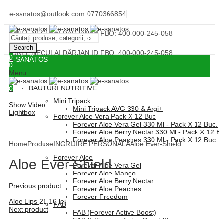
e-sanatos@outlook.com
0770366854
IONEL NECULAI DÂRJAN ID FBO: 400-000-245-058
Search
IONEL NECULAI DÂRJAN ID FBO: 400-000-245-058
0
E-SĂNĂTOS
0
Menu
BAUTURI NUTRITIVE
0
Mini Tripack
Show Video
Mini Tripack AVG 330 & Argi+
Lightbox
Forever Aloe Vera Pack X 12 Buc
Forever Aloe Vera Gel 330 Ml - Pack X 12 Buc.
Forever Aloe Berry Nectar 330 Ml - Pack X 12 
Forever Aloe Peaches 330 Ml - Pack X 12 Buc
Home
Produse
INGRIJIRE PERSONALĂ
Aloe Ever-Shield
Forever Aloe
Aloe Ever-Shield
Forever Aloe Vera Gel
Forever Aloe Mango
Forever Aloe Berry Nectar
Previous product
Forever Aloe Peaches
Forever Freedom
Aloe Lips
21,16
lei
FAB
Next product
FAB (Forever Active Boost)