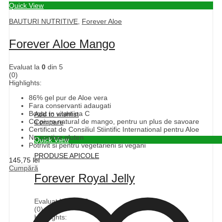
Quick View
BAUTURI NUTRITIVE
,
Forever Aloe
Forever Aloe Mango
Evaluat la
0
din 5
(0)
Highlights:
86% gel pur de Aloe vera
Fara conservanti adaugati
Bogat in vitamina C
Add to wishlist
Cu piure natural de mango, pentru un plus de savoare
Compare
Certificat de Consiliul Stiintific International pentru Aloe
Nu contine gluten
Quick View
Potrivit si pentru vegetarieni si vegani
PRODUSE APICOLE
145,75
lei
Cumpără
Forever Royal Jelly
Evaluat la
0
din 5
(0)
Highlights: