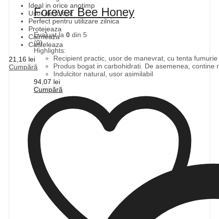
Ideal in orice anotimp
Forever Bee Honey
Usor de folosit
Perfect pentru utilizare zilnica
Protejeaza
Evaluat la
0
din 5
Calmeaza
(0)
Catifeleaza
Highlights:
Recipient practic, usor de manevrat, cu tenta fumurie p
21,16
lei
Produs bogat in carbohidrati. De asemenea, contine mi
Cumpără
Indulcitor natural, usor asimilabil
94,07
lei
Cumpără