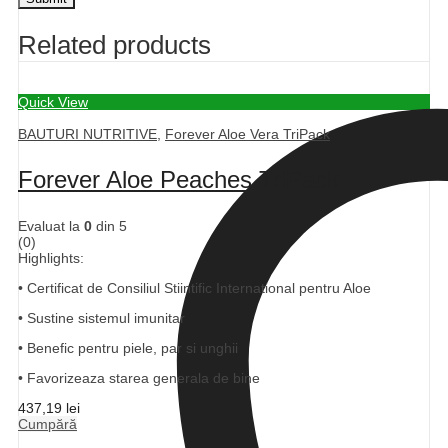
Related products
Quick View
BAUTURI NUTRITIVE
,
Forever Aloe Vera TriPack
Forever Aloe Peaches TriPack
Evaluat la
0
din 5
(0)
Highlights:
• Certificat de Consiliul Stiintific International pentru Aloe
• Sustine sistemul imunitar
• Benefic pentru piele, par si unghii
• Favorizeaza starea generala de bine
437,19
lei
Cumpără