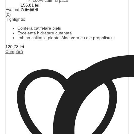
100% calm si pace
156,81
lei
Evaluat la
0
din 5
Cumpără
(0)
Highlights:
Confera catifelare pielii
Excelenta hidratare cutanata
Imbina calitatile plantei Aloe vera cu ale propolisului
120,78
lei
Cumpără