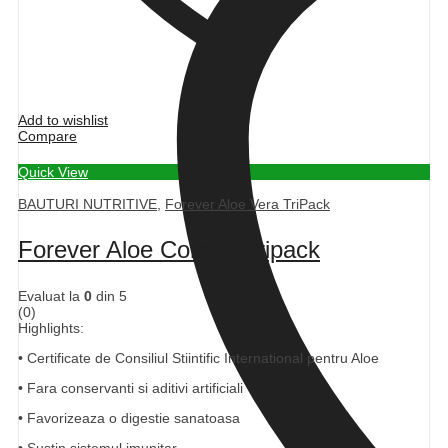
Add to wishlist
Compare
Quick View
BAUTURI NUTRITIVE
,
Forever Aloe Vera TriPack
Forever Aloe Combo Tripack
Evaluat la
0
din 5
(0)
Highlights:
• Certificate de Consiliul Stiintific International pentru Aloe
• Fara conservanti si aditivi artificiali
• Favorizeaza o digestie sanatoasa
• Sustin sistemul imunitar