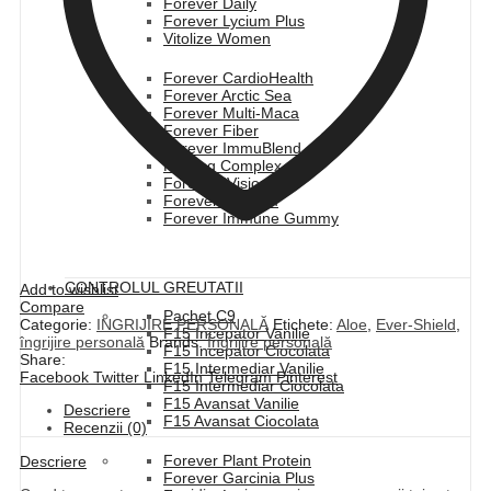
Forever Daily
Forever Lycium Plus
Vitolize Women
Forever CardioHealth
Forever Arctic Sea
Forever Multi-Maca
Forever Fiber
Forever ImmuBlend
Firming Complex
Forever IVision
Forever Calcium
Forever Immune Gummy
CONTROLUL GREUTATII
Add to wishlist
Compare
Pachet C9
Categorie:
INGRIJIRE PERSONALĂ
Etichete:
Aloe
,
Ever-Shield
,
F15 Incepator Vanilie
îngrijire personală
Brands:
Îngrijire personală
F15 Incepator Ciocolata
Share:
F15 Intermediar Vanilie
Facebook
Twitter
LinkedIn
Telegram
Pinterest
F15 Intermediar Ciocolata
F15 Avansat Vanilie
Descriere
F15 Avansat Ciocolata
Recenzii (0)
Forever Plant Protein
Descriere
Forever Garcinia Plus