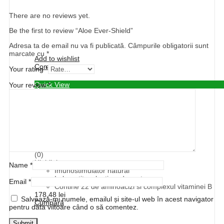
There are no reviews yet.
Be the first to review “Aloe Ever-Shield”
Adresa ta de email nu va fi publicată.
Câmpurile obligatorii sunt
marcate cu
*
Add to wishlist
Compare
Your rating
*
Quick View
Your review
*
PRODUSE APICOLE
Forever Bee Propolis
Evaluat la
0
din 5
(0)
Highlights:
Name
*
Imunostimulator natural
Imbogatit cu laptisor de matca
Email
*
Contine 22 de aminoacizi si complexul vitaminei B
178,48
lei
Salvează-mi numele, emailul și site-ul web în acest navigator
Cumpără
pentru data viitoare când o să comentez.