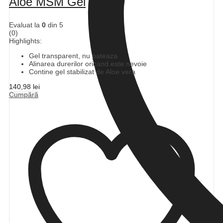
Aloe MSM Gel
Evaluat la
0
din 5
(0)
Highlights:
Gel transparent, nu pateaza
Alinarea durerilor oricand este nevoie
Contine gel stabilizat de Aloe vera
140,98
lei
Cumpără