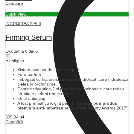
Compare
Quick View
INGRIJIREA PIELII
Firming Serum
Evaluat la
0
din 5
(0)
Highlights:
Sistem avansat de ingrijire a pielii
Fara parfum
Imbogatit cu hialuronat de sodiu hidrolizat, care hidrateaza
pielea in profunzime
Contine tripeptide-2 si peptide din aminoacizi care redau
fermitate pielii si reduc ridurile
Efect antiaging
A fost premiat cu Argint pentru „
Cel mai bun produs
premium anti-imbatranire
” la „Pure Beauty Awards 2017”
309,94
lei
Cumpără