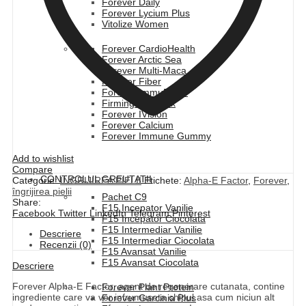
Forever Daily
Forever Lycium Plus
Vitolize Women
Forever CardioHealth
Forever Arctic Sea
Forever Multi-Maca
Forever Fiber
Forever ImmuBlend
Firming Complex
Forever IVision
Forever Calcium
Forever Immune Gummy
Add to wishlist
Compare
CONTROLUL GREUTATII
Categorie:
INGRIJIREA PIELII
Etichete:
Alpha-E Factor
,
Forever
,
îngrijirea pielii
Pachet C9
Share:
F15 Incepator Vanilie
Facebook
Twitter
LinkedIn
Telegram
Pinterest
F15 Incepator Ciocolata
F15 Intermediar Vanilie
Descriere
F15 Intermediar Ciocolata
Recenzii (0)
F15 Avansat Vanilie
F15 Avansat Ciocolata
Descriere
Forever Alpha-E Factor, agent de regenerare cutanata, contine
Forever Plant Protein
ingrediente care va vor infrumuseta chipul asa cum niciun alt
Forever Garcinia Plus