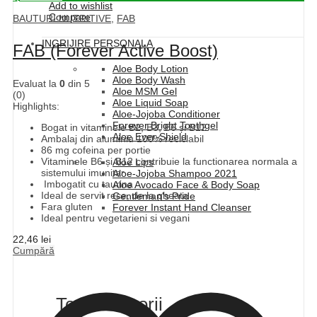
Add to wishlist
Compare
BAUTURI NUTRITIVE
,
FAB
INGRIJIRE PERSONALA
FAB (Forever Active Boost)
Aloe Body Lotion
Aloe Body Wash
Evaluat la
0
din 5
Aloe MSM Gel
(0)
Aloe Liquid Soap
Highlights:
Aloe-Jojoba Conditioner
Forever Bright Toothgel
Bogat in vitaminele B2, B3, B6 și B12
Aloe Ever-Shield
Ambalaj din aluminiu 100% reciclabil
86 mg cofeina per portie
Vitaminele B6 și B12 contribuie la functionarea normala a
Aloe Lips
sistemului imunitar
Aloe-Jojoba Shampoo 2021
Imbogatit cu taurina
Aloe Avocado Face & Body Soap
Ideal de servit rece, de la gheata
Gentleman's Pride
Fara gluten
Forever Instant Hand Cleanser
Ideal pentru vegetarieni si vegani
22,46
lei
Cumpără
Top Categorii