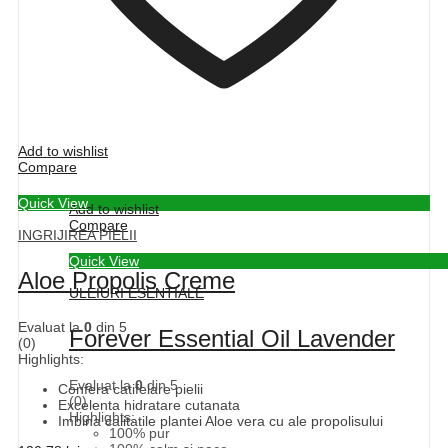
Add to wishlist
Compare
Quick View
Add to wishlist
Compare
INGRIJIREA PIELII
Quick View
Aloe Propolis Creme
ULEIURI ESENTIALE
Evaluat la
0
din 5
Forever Essential Oil Lavender
(0)
Highlights:
Evaluat la
0
din 5
Confera catifelare pielii
(0)
Excelenta hidratare cutanata
Highlights:
Imbina calitatile plantei Aloe vera cu ale propolisului
100% pur