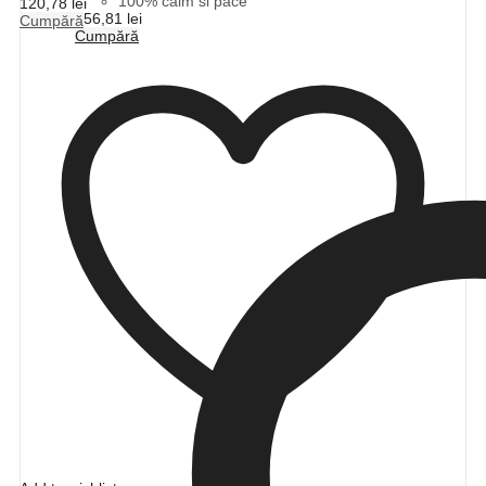
100% calm si pace
120,78
lei
156,81
lei
Cumpără
Cumpără