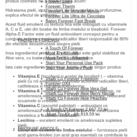
produs cosmetic nu a facut-o pana acum!
Forever Lean
Forever Therm
Hidratarea pielii, strat cu strat, de la suprafata in profunzime,
Forever Lite Ultra de Vanilie
explica efectul de intinerire.
Forever Lite Ultra de Ciocolata
Baton Forever Fast Break
Acest fluid emolient cu textura fina este imbogatit cu vitaminele
A, C si E, ulei din boabe de limba-mielului si bisabolol. Forever
Alpha-E Factor este un fluid antioxidant conceput pentru a
combate actiunea nociva a radicalilor liberi responsabili de 80%
PACHETE FOREVER
din efectele dezastruoase asupra pielii.
A Touch Of Forever
Insa ingredientul principal al produsului este gelul stabilizat de
Must Try Kit - Alb
Aloe vera, cu toate proprietatile sale benefice.
Must Try Kit - Albastru
Start Your Personal Use Pack
Iata cate ingrediente valoroase exista intr-un singur produs:
Start Your Journey Pack
Vitamina E
(tocoferol si acetat de tocoferil ) – vitamina
Vital5 Cu Forever Freedom
pielii cu rol antioxidant, combate actiunea radicalilor liberi,
Forever DX4
catifeleaza si hidrateaza epiderma;
Vital5 Cu Forever Aloe Vera Gel
Vitamina A
(retinil palmitat) – antioxidant puternic, ce
Vital5 Cu Forever Aloe Berry Nectar
amelioreaza elasticitatea si hidrateaza pielea, reducand
Vital5 Cu Forever Aloe Peaches
scuamele si crustele;
Vitamina C
(ascorbil palmitat) – antioxidant ce
A Touch Of Forever
2.667,72
lei
amelioreaza elasticitatea pielii si previne cicatrizarea
Must Try Kit - Alb
818,59
lei
inestetica a leziunilor cutanate;
Lecitina
– excelent emolient ce amelioreaza supletea
pielii;
PRODUSE APICOLE
Uleiul din seminte de limba-mielului
– furnizeaza pielii
acid gama-linoleic (un acid gras esential) ce contribuie la