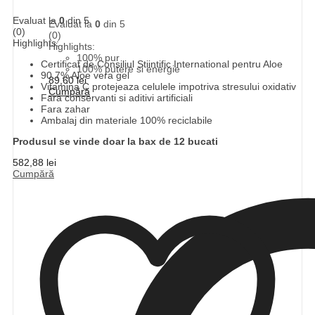
Evaluat la
0
din 5
Evaluat la
0
din 5
(0)
(0)
Highlights:
Highlights:
100% pur
Certificat de Consiliul Stiintific International pentru Aloe
100% putere si energie
90.7% Aloe vera gel
89,60
lei
Vitamina C protejeaza celulele impotriva stresului oxidativ
Cumpără
Fara conservanti si aditivi artificiali
Fara zahar
Ambalaj din materiale 100% reciclabile
Produsul se vinde doar la bax de 12 bucati
582,88
lei
Cumpără