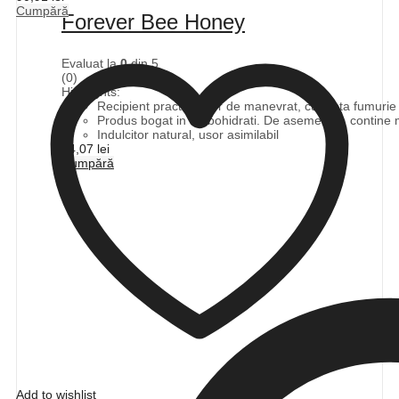
Cumpără
Forever Bee Honey
Evaluat la
0
din 5
(0)
Highlights:
Recipient practic, usor de manevrat, cu tenta fumurie p
Produs bogat in carbohidrati. De asemenea, contine mi
Indulcitor natural, usor asimilabil
94,07
lei
Cumpără
Add to wishlist