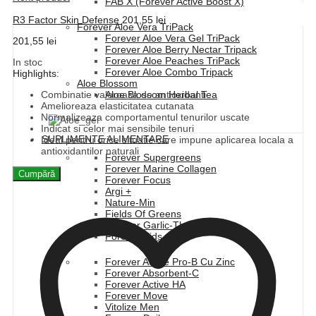
FAB X (Forever Active Boost X)
R3 Factor Skin Defense
201,55
lei
Forever Aloe Vera TriPack
Forever Aloe Vera Gel TriPack
201,55
lei
Forever Aloe Berry Nectar Tripack
Forever Aloe Peaches TriPack
In stoc
Forever Aloe Combo Tripack
Highlights:
Aloe Blossom
Combinatie valoroasa de antioxidanti
Aloe Blossom Herbal Tea
Amelioreaza elasticitatea cutanata
Normalizeaza comportamentul tenurilor uscate
Indicat si celor mai sensibile tenuri
SUPLIMENTE ALIMENTARE
Ideal pentru orice situatie care impune aplicarea locala a
antioxidantilor naturali
Forever Supergreens
Forever Marine Collagen
Cumpără
Forever Focus
Argi +
Nature-Min
Fields Of Greens
Forever Garlic-Thyme
Forever Kids
Forever Active Pro-B Cu Zinc
Forever Absorbent-C
Forever Active HA
Forever Move
Vitolize Men