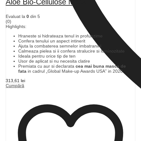
Aloe Bio-Cellulose Mask
Evaluat la
0
din 5
(0)
Highlights:
Hraneste si hidrateaza tenul in profunzime
Confera tenului un aspect intinerit
Ajuta la combaterea semnelor imbatranirii
Calmeaza pielea si ii confera stralucire si luminozitate
Ideala pentru orice tip de ten
Usor de aplicat si nu necesita clatire
Premiata cu aur si declarata
cea mai buna masca de
fata
in cadrul „Global Make-up Awards USA” in 2020
313,61
lei
Cumpără