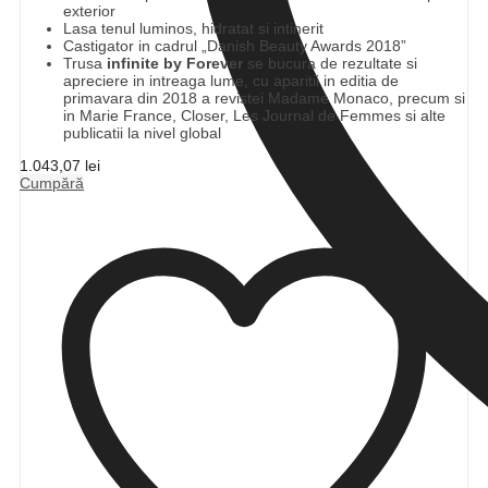
exterior
Lasa tenul luminos, hidratat si intinerit
Castigator in cadrul „Danish Beauty Awards 2018”
Trusa
infinite by Forever
se bucura de rezultate si
apreciere in intreaga lume, cu aparitii in editia de
primavara din 2018 a revistei Madame Monaco, precum si
in Marie France, Closer, Les Journal de Femmes si alte
publicatii la nivel global
1.043,07
lei
Cumpără