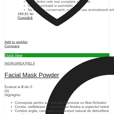
Unul dintre cele mai complete alimente
Usor absorbabil si asimilabil
Nu contine conservanti, coloranti sau aromatizanti artif
184,61
lei
Cumpără
Add to wishlist
Compare
Quick View
INGRIJIREA PIELII
Facial Mask Powder
Evaluat la
0
din 5
(0)
Highlights:
Conceputa pentru a fi utilizata impreuna cu Aloe Activator
Curata, catifeleaza si reda tenului finetea si aspectul neted
Contine argila, care ajuta la procesul natural de detoxifiere