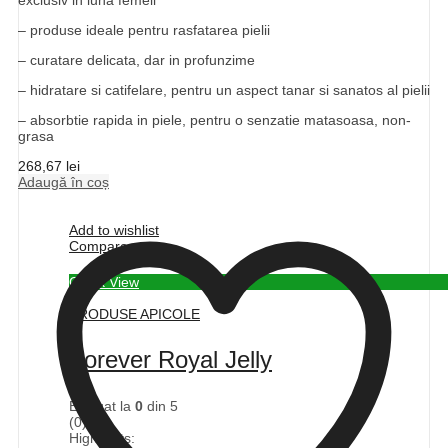
– produse ideale pentru rasfatarea pielii
– curatare delicata, dar in profunzime
– hidratare si catifelare, pentru un aspect tanar si sanatos al pielii
– absorbtie rapida in piele, pentru o senzatie matasoasa, non-
grasa
268,67
lei
Adaugă în coș
Add to wishlist
Compare
Quick View
PRODUSE APICOLE
Forever Royal Jelly
Evaluat la
0
din 5
(0)
Highlights: