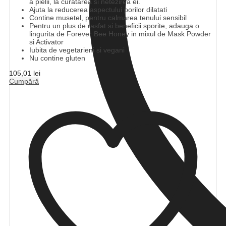
a pielii, la curatarea si netezirea ei.
Ajuta la reducerea aspectului porilor dilatati
Contine musetel, pentru calmarea tenului sensibil
Pentru un plus de rasfat si beneficii sporite, adauga o
lingurita de Forever Bee Honey in mixul de Mask Powder
si Activator
Iubita de vegetarieni si vegani
Nu contine gluten
105,01
lei
Cumpără