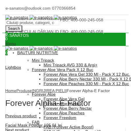
e-sanatos@outlook.com
0770366854
IONEL NECULAI DÂRJAN ID FBO: 400-000-245-058
Search
IONEL NECULAI DÂRJAN ID FBO: 400-000-245-058
0
E-SĂNĂTOS
0
Menu
BAUTURI NUTRITIVE
0
Mini Tripack
Mini Tripack AVG 330 & Argi+
Lightbox
Forever Aloe Vera Pack X 12 Buc
Forever Aloe Vera Gel 330 Ml - Pack X 12 Buc.
Forever Aloe Berry Nectar 330 Ml - Pack X 12 
Forever Aloe Peaches 330 Ml - Pack X 12 Buc
Home
Produse
INGRIJIREA PIELII
Forever Alpha-E Factor
Forever Aloe
Forever Aloe Vera Gel
Forever Alpha-E Factor
Forever Aloe Mango
Forever Aloe Berry Nectar
Forever Aloe Peaches
Previous product
Forever Freedom
FAB
Facial Mask Powder
105,01
lei
FAB (Forever Active Boost)
Next product