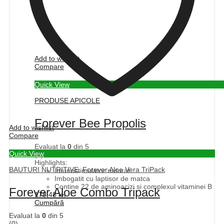
Add to wishlist
Compare
Quick View
PRODUSE APICOLE
Forever Bee Propolis
Add to wishlist
Compare
Evaluat la
0
din 5
Quick View
(0)
Highlights:
BAUTURI NUTRITIVE
,
Forever Aloe Vera TriPack
Imunostimulator natural
Imbogatit cu laptisor de matca
Contine 22 de aminoacizi si complexul vitaminei B
Forever Aloe Combo Tripack
178,48
lei
Cumpără
Evaluat la
0
din 5
(0)