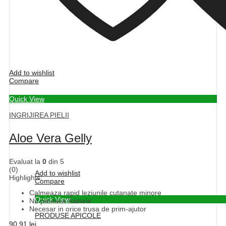
Add to wishlist
Compare
Quick View
INGRIJIREA PIELII
Aloe Vera Gelly
Evaluat la
0
din 5
(0)
Add to wishlist
Highlights:
Compare
Calmeaza rapid leziunile cutanate minore
Quick View
Nu pateaza hainele
Necesar in orice trusa de prim-ajutor
PRODUSE APICOLE
90,91
lei