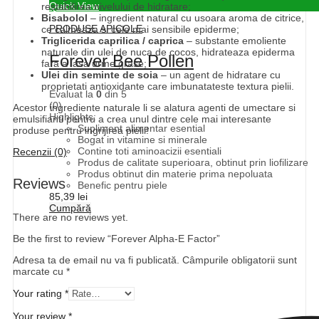
Quick View
restabilirea nivelului de hidratare;
Bisabolol
– ingredient natural cu usoara aroma de citrice,
PRODUSE APICOLE
ce calmeaza si cele mai sensibile epiderme;
Triglicerida caprilica / caprica
– substante emoliente
naturale din ulei de nuca de cocos, hidrateaza epiderma
Forever Bee Pollen
fara a lasa urme grase;
Ulei din seminte de soia
– un agent de hidratare cu
proprietati antioxidante care imbunatateste textura pielii.
Evaluat la
0
din 5
(0)
Acestor ingrediente naturale li se alatura agenti de umectare si
Highlights:
emulsifianti pentru a crea unul dintre cele mai interesante
Supliment alimentar esential
produse pentru ingrijirea pielii!
Bogat in vitamine si minerale
Contine toti aminoacizii esentiali
Recenzii (0)
Produs de calitate superioara, obtinut prin liofilizare
Produs obtinut din materie prima nepoluata
Reviews
Benefic pentru piele
85,39
lei
Cumpără
There are no reviews yet.
Be the first to review “Forever Alpha-E Factor”
Adresa ta de email nu va fi publicată.
Câmpurile obligatorii sunt
marcate cu
*
Your rating
*
Your review
*