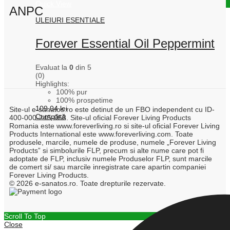
Quick View
ANPC
ULEIURI ESENTIALE
Forever Essential Oil Peppermint
Evaluat la
0
din 5
(0)
Highlights:
100% pur
100% prospetime
109,04
lei
Site-ul e-sanatos.ro este detinut de un FBO independent cu ID-
Cumpără
400-000-245-058. Site-ul oficial Forever Living Products
Romania este www.foreverliving.ro si site-ul oficial Forever Living
Products International este www.foreverliving.com. Toate
produsele, marcile, numele de produse, numele „Forever Living
Products” si simbolurile FLP, precum si alte nume care pot fi
adoptate de FLP, inclusiv numele Produselor FLP, sunt marcile
de comert si/ sau marcile inregistrate care apartin companiei
Forever Living Products.
© 2026 e-sanatos.ro. Toate drepturile rezervate.
Scroll To Top
Close