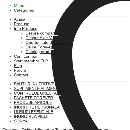
Menu
Categories
Acasă
Produse
Info Produse
Despre companie
Despre Aloe Vera
Oportunitate de afacere
De ce Forever?
Catalog produse
Cum cumpăr
Start membru FLP
Blog
Forum
Contact
BAUTURI NUTRITIVE
SUPLIMENTE ALIMENTARE
CONTROLUL GREUTATII
PACHETE FOREVER
PRODUSE APICOLE
INGRIJIRE PERSONALA
ULEIURI ESENTIALE
INGRIJIREA PIELII
SONYA
Facebook
Twitter
WhatsApp
Telegram
Instagram
Youtube