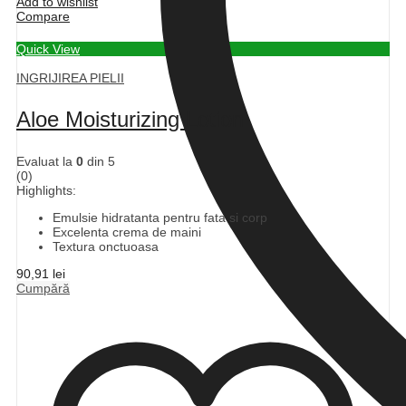
Add to wishlist
Compare
Quick View
INGRIJIREA PIELII
Aloe Moisturizing Lotion
Evaluat la
0
din 5
(0)
Highlights:
Emulsie hidratanta pentru fata si corp
Excelenta crema de maini
Textura onctuoasa
90,91
lei
Cumpără