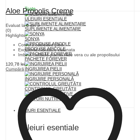
Toate
Aloe Propolis Creme
ULEIURI ESENTIALE
Evaluat la
0
din 5
SUPLIMENTE ALIMENTARE
(0)
Highlights:
SONYA
Confera catifelare pielii
PRODUSE APICOLE
Excelenta hidratare cutanata
Imbina calitatile plantei Aloe vera cu ale propolisului
PACHETE FOREVER
120,78
lei
INGRIJIREA PIELII
Cumpără
INGRIJIRE PERSONALĂ
CONTROLUL GREUTĂȚII
BAUTURI NUTRITIVE
ULEIURI ESENTIALE
Uleiuri esentiale