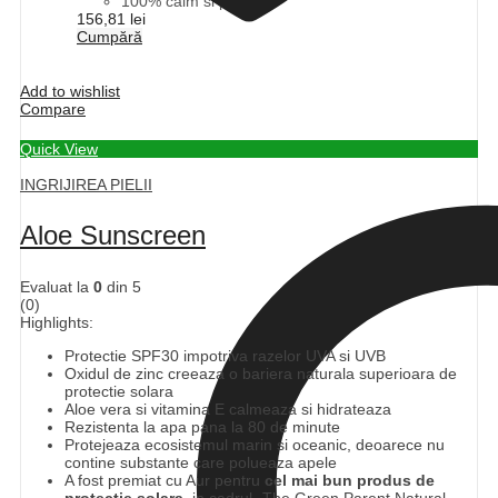
100% calm si pace
156,81
lei
Cumpără
Add to wishlist
Compare
Quick View
INGRIJIREA PIELII
Aloe Sunscreen
Evaluat la
0
din 5
(0)
Highlights:
Protectie SPF30 impotriva razelor UVA si UVB
Oxidul de zinc creeaza o bariera naturala superioara de
protectie solara
Aloe vera si vitamina E calmeaza si hidrateaza
Rezistenta la apa pana la 80 de minute
Protejeaza ecosistemul marin si oceanic, deoarece nu
contine substante care polueaza apele
A fost premiat cu Aur pentru
cel mai bun produs de
protectie solara
, in cadrul „The Green Parent Natural