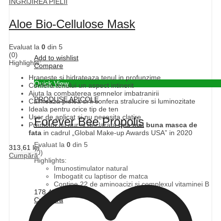
INGRIJIREA PIELII
Aloe Bio-Cellulose Mask
Evaluat la
0
din 5
(0)
Add to wishlist
Highlights:
Compare
Hraneste si hidrateaza tenul in profunzime
Quick View
Confera tenului un aspect intinerit
Ajuta la combaterea semnelor imbatranirii
PRODUSE APICOLE
Calmeaza pielea si ii confera stralucire si luminozitate
Ideala pentru orice tip de ten
Usor de aplicat si nu necesita clatire
Forever Bee Propolis
Premiata cu aur si declarata
cea mai buna masca de
fata
in cadrul „Global Make-up Awards USA” in 2020
Evaluat la
0
din 5
313,61
lei
(0)
Cumpără
Highlights:
Imunostimulator natural
Imbogatit cu laptisor de matca
Contine 22 de aminoacizi si complexul vitaminei B
178,48
lei
Cumpără