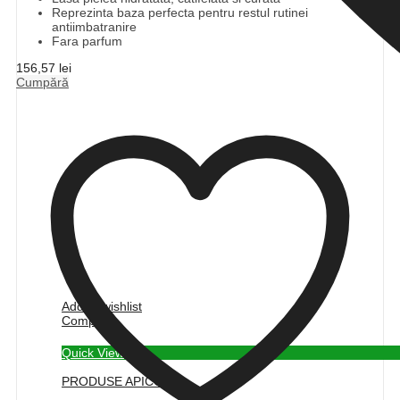
Reprezinta baza perfecta pentru restul rutinei
antiimbatranire
Fara parfum
156,57
lei
Cumpără
Add to wishlist
Compare
Quick View
PRODUSE APICOLE