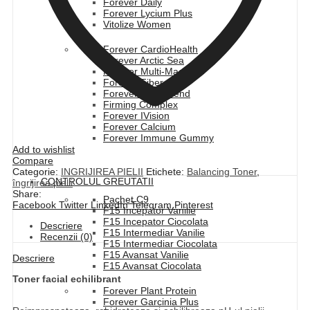
Forever Daily
Forever Lycium Plus
Vitolize Women
Forever CardioHealth
Forever Arctic Sea
Forever Multi-Maca
Forever Fiber
Forever ImmuBlend
Firming Complex
Forever IVision
Forever Calcium
Forever Immune Gummy
Add to wishlist
Compare
Categorie:
INGRIJIREA PIELII
Etichete:
Balancing Toner
,
CONTROLUL GREUTATII
îngrijirea pielii
Share:
Pachet C9
Facebook
Twitter
LinkedIn
Telegram
Pinterest
F15 Incepator Vanilie
F15 Incepator Ciocolata
Descriere
F15 Intermediar Vanilie
Recenzii (0)
F15 Intermediar Ciocolata
F15 Avansat Vanilie
Descriere
F15 Avansat Ciocolata
Toner facial echilibrant
Forever Plant Protein
Forever Garcinia Plus