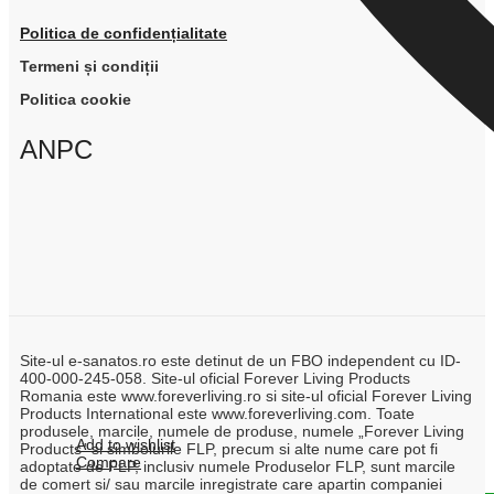
Politica de confidențialitate
Termeni și condiții
Politica cookie
ANPC
Site-ul e-sanatos.ro este detinut de un FBO independent cu ID-
400-000-245-058. Site-ul oficial Forever Living Products
Romania este www.foreverliving.ro si site-ul oficial Forever Living
Products International este www.foreverliving.com. Toate
produsele, marcile, numele de produse, numele „Forever Living
Add to wishlist
Products” si simbolurile FLP, precum si alte nume care pot fi
Compare
adoptate de FLP, inclusiv numele Produselor FLP, sunt marcile
de comert si/ sau marcile inregistrate care apartin companiei