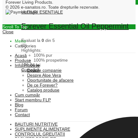
Forever Living Products.
Quick View
© 2026 e-sanatos.ro. Toate drepturile rezervate.
ULEIURI ESENTIALE
Forever Essential Oil Peppermint
Scroll To Top
Close
Evaluat la
0
din 5
Menu
(0)
Categories
Highlights:
100% pur
Acasă
100% prospetime
Produse
109,04
lei
Info Produse
Cumpără
Despre companie
Despre Aloe Vera
Oportunitate de afacere
De ce Forever?
Catalog produse
Cum cumpăr
Start membru FLP
Blog
Forum
Contact
BAUTURI NUTRITIVE
SUPLIMENTE ALIMENTARE
CONTROLUL GREUTATII