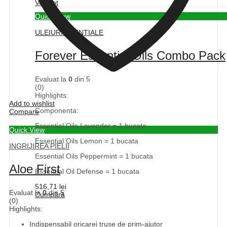
Vexi tot
Quick View
ULEIURI ESENTIALE
Forever Essential Oils Combo Pack
Evaluat la
0
din 5
(0)
Highlights:
Add to wishlist
Componenta:
Compare
Essential Oils Lavender = 1 bucata
Quick View
Essential Oils Lemon = 1 bucata
INGRIJIREA PIELII
Essential Oils Peppermint = 1 bucata
Aloe First
Essential Oil Defense = 1 bucata
516,71
lei
Evaluat la
0
din 5
Cumpără
(0)
Highlights:
Indispensabil oricarei truse de prim-ajutor