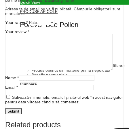
Be the first to review “Balancing Toner”
Quick View
Adresa ta de email nu va fi publicată.
Câmpurile obligatorii sunt
PRODUSE APICOLE
marcate cu
*
Your rating
*
Forever Bee Pollen
Your review
*
Evaluat la
0
din 5
(0)
Highlights:
Supliment alimentar esential
Bogat in vitamine si minerale
Contine toti aminoacizii esentiali
Produs de calitate superioara, obtinut prin liofilizare
Produs obtinut din materie prima nepoluata
Benefic pentru piele
Name
*
85,39
lei
Cumpără
Email
*
Salvează-mi numele, emailul și site-ul web în acest navigator
pentru data viitoare când o să comentez.
Related products