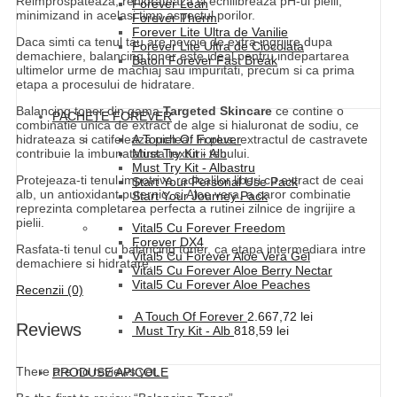
Reimprospateaza, rehidrateaza si echilibreaza pH-ul pielii,
Forever Lean
minimizand in acelasi timp aspectul porilor.
Forever Therm
Forever Lite Ultra de Vanilie
Daca simti ca tenul tau are nevoie de extra ingrijire dupa
Forever Lite Ultra de Ciocolata
demachiere, balancing toner este ideal pentru indepartarea
Baton Forever Fast Break
ultimelor urme de machiaj sau impuritati, precum si ca prima
etapa a procesului de hidratare.
Balancing toner din gama
Targeted Skincare
ce contine o
PACHETE FOREVER
combinatie unica de extract de alge si hialuronat de sodiu, ce
hidrateaza si catifeleaza pielea. In plus, extractul de castravete
A Touch Of Forever
contribuie la imbunatatirea texturii tenului.
Must Try Kit - Alb
Must Try Kit - Albastru
Protejeaza-ti tenul impotriva radicalilor liberi cu extract de ceai
Start Your Personal Use Pack
alb, un antioxidant puternic, si Aloe vera, a caror combinatie
Start Your Journey Pack
reprezinta completarea perfecta a rutinei zilnice de ingrijire a
pielii.
Vital5 Cu Forever Freedom
Forever DX4
Rasfata-ti tenul cu balancing toner, ca etapa intermediara intre
Vital5 Cu Forever Aloe Vera Gel
demachiere si hidratare.
Vital5 Cu Forever Aloe Berry Nectar
Vital5 Cu Forever Aloe Peaches
Recenzii (0)
A Touch Of Forever
2.667,72
lei
Reviews
Must Try Kit - Alb
818,59
lei
There are no reviews yet.
PRODUSE APICOLE