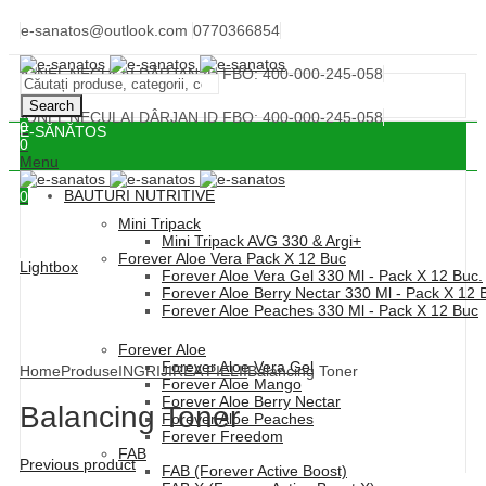
e-sanatos@outlook.com
0770366854
IONEL NECULAI DÂRJAN ID FBO: 400-000-245-058
Search
IONEL NECULAI DÂRJAN ID FBO: 400-000-245-058
0
E-SĂNĂTOS
0
Menu
BAUTURI NUTRITIVE
0
Mini Tripack
Mini Tripack AVG 330 & Argi+
Forever Aloe Vera Pack X 12 Buc
Lightbox
Forever Aloe Vera Gel 330 Ml - Pack X 12 Buc.
Forever Aloe Berry Nectar 330 Ml - Pack X 12 
Forever Aloe Peaches 330 Ml - Pack X 12 Buc
Forever Aloe
Forever Aloe Vera Gel
Home
Produse
INGRIJIREA PIELII
Balancing Toner
Forever Aloe Mango
Forever Aloe Berry Nectar
Balancing Toner
Forever Aloe Peaches
Forever Freedom
FAB
Previous product
FAB (Forever Active Boost)