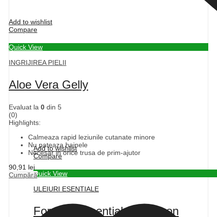
Add to wishlist
Compare
Quick View
INGRIJIREA PIELII
Aloe Vera Gelly
Evaluat la
0
din 5
(0)
Highlights:
Calmeaza rapid leziunile cutanate minore
Nu pateaza hainele
Add to wishlist
Necesar in orice trusa de prim-ajutor
Compare
90,91
lei
Quick View
Cumpără
ULEIURI ESENTIALE
Forever Essential Oil Lemon