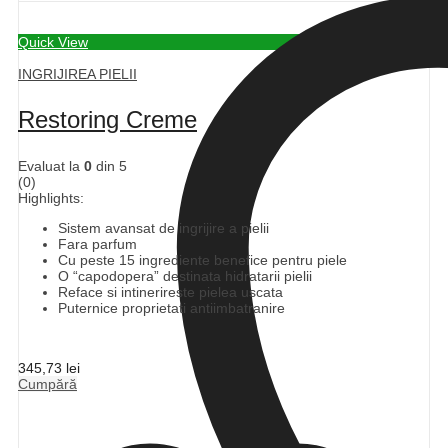
Quick View
INGRIJIREA PIELII
Restoring Creme
Evaluat la
0
din 5
(0)
Highlights:
Sistem avansat de ingrijire a pielii
Fara parfum
Cu peste 15 ingrediente benefice pentru piele
O “capodopera” destinata hidratarii pielii
Reface si intinerireste pielea uscata
Puternice proprietati antiimbatranire
345,73
lei
Cumpără