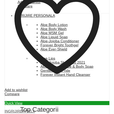
Add to wishlist
Compare
INGRIJIRE PERSONALA
Aloe Body Lotion
Aloe Body Wash
Aloe MSM Gel
Aloe Liquid Soap
Aloe-Jojoba Conditioner
Forever Bright Toothgel
Aloe Ever-Shield
Aloe Lips
Aloe-Jojoba Shampoo 2021
Aloe Avocado Face & Body Soap
Gentleman's Pride
Forever Instant Hand Cleanser
Add to wishlist
Compare
Quick View
Top Categorii
INGRIJIREA PIELII