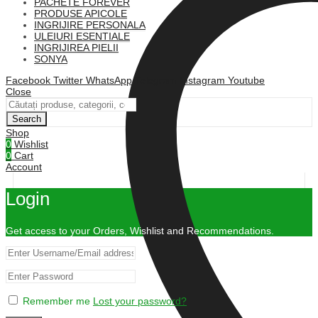
PACHETE FOREVER
PRODUSE APICOLE
INGRIJIRE PERSONALA
ULEIURI ESENTIALE
INGRIJIREA PIELII
SONYA
Facebook
Twitter
WhatsApp
Telegram
Instagram
Youtube
Close
Search
Shop
0
Wishlist
0
Cart
Account
Login
Get access to your Orders, Wishlist and Recommendations.
Remember me
Lost your password?