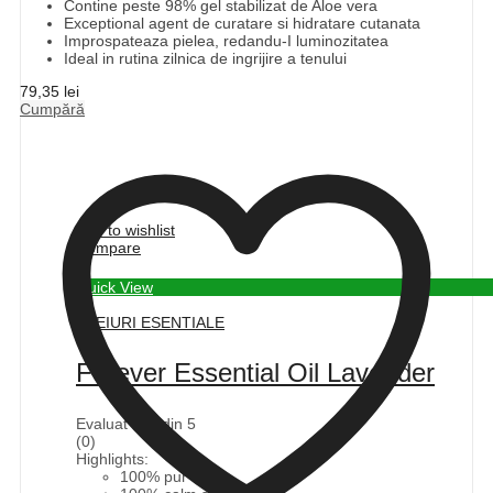
Contine peste 98% gel stabilizat de Aloe vera
Exceptional agent de curatare si hidratare cutanata
Improspateaza pielea, redandu-I luminozitatea
Ideal in rutina zilnica de ingrijire a tenului
79,35
lei
Cumpără
Add to wishlist
Compare
Quick View
ULEIURI ESENTIALE
Forever Essential Oil Lavender
Evaluat la
0
din 5
(0)
Highlights:
100% pur