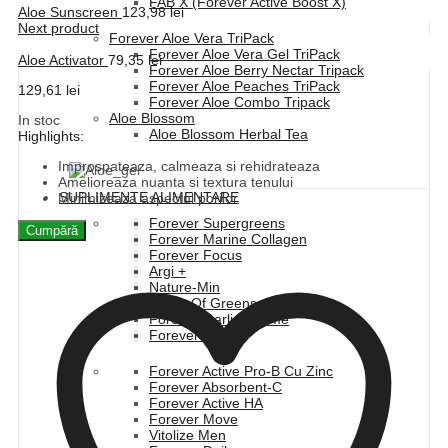
FAB X (Forever Active Boost X)
Aloe Sunscreen
123,98
lei
Next product
Forever Aloe Vera TriPack
Forever Aloe Vera Gel TriPack
Aloe Activator
79,35
lei
Forever Aloe Berry Nectar Tripack
Forever Aloe Peaches TriPack
129,61
lei
Forever Aloe Combo Tripack
Aloe Blossom
In stoc
Aloe Blossom Herbal Tea
Highlights:
Improspateaza, calmeaza si rehidrateaza
Amelioreaza nuanta si textura tenului
SUPLIMENTE ALIMENTARE
Minimizeaza aspectul porilor
Forever Supergreens
Cumpără
Forever Marine Collagen
Forever Focus
Argi +
Nature-Min
Fields Of Greens
Forever Garlic-Thyme
Forever Kids
Forever Active Pro-B Cu Zinc
Forever Absorbent-C
Forever Active HA
Forever Move
Vitolize Men