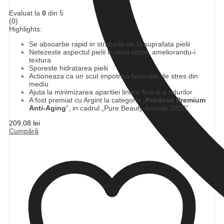
Evaluat la
0
din 5
(0)
Highlights:
Se absoarbe rapid in straturile de la suprafata pielii
Netezeste aspectul pielii in mod vizibil, ameliorandu-i
textura
Sporeste hidratarea pielii
Actioneaza ca un scut impotriva factorilor de stres din
mediu
Ajuta la minimizarea aparitiei liniilor fine si a ridurilor
A fost premiat cu Argint la categoria „
Produse Premium
Anti-Aging
”, in cadrul „Pure Beauty Awards 2020”
209,08
lei
Cumpără