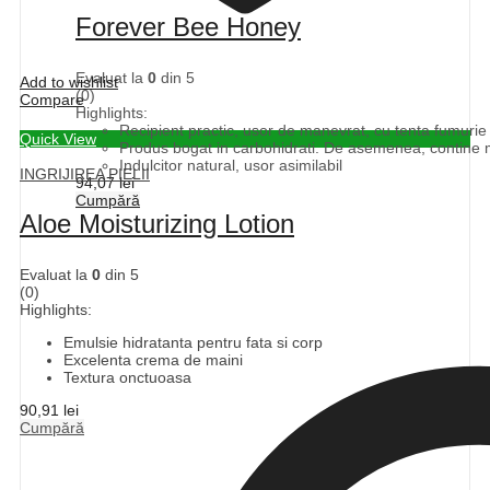
Forever Bee Honey
Evaluat la
0
din 5
Add to wishlist
(0)
Compare
Highlights:
Recipient practic, usor de manevrat, cu tenta fumurie p
Quick View
Produs bogat in carbohidrati. De asemenea, contine mi
Indulcitor natural, usor asimilabil
INGRIJIREA PIELII
94,07
lei
Cumpără
Aloe Moisturizing Lotion
Evaluat la
0
din 5
(0)
Highlights:
Emulsie hidratanta pentru fata si corp
Excelenta crema de maini
Textura onctuoasa
90,91
lei
Cumpără