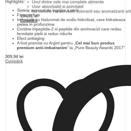
Highlights:
Unul dintre cele mai complete alimente
Usor absorbabil si asimilabil
Sistem avansat de ingrijire a pielii
Nu contine conservanti, coloranti sau aromatizanti artif
Fara parfum
184,61
lei
Imbogatit cu hialuronat de sodiu hidrolizat, care hidrateaza
Cumpără
pielea in profunzime
Contine tripeptide-2 si peptide din aminoacizi care redau
fermitate pielii si reduc ridurile
Efect antiaging
A fost premiat cu Argint pentru „
Cel mai bun produs
premium anti-imbatranire
” la „Pure Beauty Awards 2017”
309,94
lei
Cumpără