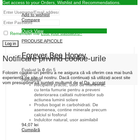
Get access to your Orders, Wishlist and Recommendations.
Add to wishlist
Compare
Quick View
Remember me
Lost your password?
PRODUSE APICOLE
Log in
Forever Bee Honey
Notificare privind cookie-urile
Evaluat la
0
din 5
Folosim cookie-uri pentru a ne asigura că vă oferim cea mai bună
(0)
experiență pe site-ul nostru. Dacă continuați să utilizați acest site
Highlights:
vom presupune că sunteți mulțumit de el.
Da, accept
Recipient practic, usor de manevrat,
cu tenta fumurie pentru a preveni
deteriorarea calitatii nutrientilor sub
actiunea luminii solare
Produs bogat in carbohidrati. De
asemenea, contine minerale precum
calciul si fosforul
Indulcitor natural, usor asimilabil
94,07
lei
Cumpără