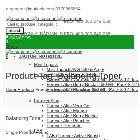
e-sanatos@outlook.com
0770366854
IONEL NECULAI DÂRJAN ID FBO: 400-000-245-058
Search
IONEL NECULAI DÂRJAN ID FBO: 400-000-245-058
0
E-SĂNĂTOS
0
Menu
BAUTURI NUTRITIVE
0
Mini Tripack
Mini Tripack AVG 330 & Argi+
Product Tag: Balancing Toner
Forever Aloe Vera Pack X 12 Buc
Forever Aloe Vera Gel 330 Ml - Pack X 12 Buc.
Forever Aloe Berry Nectar 330 Ml - Pack X 12 
Home
Produse
Products tagged “Balancing Toner”
Forever Aloe Peaches 330 Ml - Pack X 12 Buc
Forever Aloe
Forever Aloe Vera Gel
Forever Aloe Mango
Forever Aloe Berry Nectar
Balancing Toner
Forever Aloe Peaches
Forever Freedom
FAB
Single Product Found
FAB (Forever Active Boost)