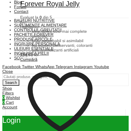
Forever Royal Jelly
Blog
Forum
Contact
Evaluat la
0
din 5
BAUTURI NUTRITIVE
(0)
SUPLIMENTE ALIMENTARE
Highlights:
CONTROLUL GREUTATII
Unul dintre cele mai complete
PACHETE FOREVER
alimente
PRODUSE APICOLE
Usor absorbabil si asimilabil
INGRIJIRE PERSONALA
Nu contine conservanti, coloranti
ULEIURI ESENTIALE
sau aromatizanti artificiali
INGRIJIREA PIELII
184,61
lei
SONYA
Cumpără
Facebook
Twitter
WhatsApp
Telegram
Instagram
Youtube
Close
Search
Shop
Filters
0
Wishlist
0
Cart
Account
Login