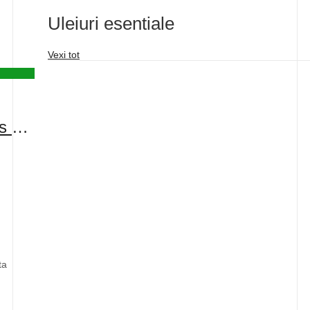
Uleiuri esentiale
Vexi tot
Forever Essential Oils Combo Pack
ta