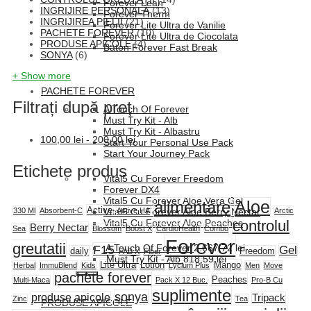
Forever Lean
INGRIJIRE PERSONALĂ
(13)
Forever Therm
INGRIJIREA PIELII
(21)
Forever Lite Ultra de Vanilie
PACHETE FOREVER
(10)
Forever Lite Ultra de Ciocolata
PRODUSE APICOLE
(4)
Baton Forever Fast Break
SONYA
(6)
+ Show more
PACHETE FOREVER
Filtrați după preț
A Touch Of Forever
Must Try Kit - Alb
Must Try Kit - Albastru
100,00
lei
-
200,00
lei
Start Your Personal Use Pack
Start Your Journey Pack
Etichete produs
Vital5 Cu Forever Freedom
Forever DX4
Vital5 Cu Forever Aloe Vera Gel
alimentare
Aloe
Active
330 Ml
Absorbent-C
Active HA
Arctic
Vital5 Cu Forever Aloe Berry Nectar
controlul
Vital5 Cu Forever Aloe Peaches
Berry Nectar
Sea
Blossom
Boost X
CardioHealth
Combo
Forever
greutatii
A Touch Of Forever
2.667,72
lei
F15
Gel
daily
Freedom
FAB X
Fiber
Must Try Kit - Alb
818,59
lei
Lite Ultra
Lotion
Mango
Herbal
ImmuBlend
Kids
Lycium Plus
Men
Move
pachete forever
Peaches
Multi-Maca
Pack X 12 Buc.
Pro-B Cu
suplimente
sonya
produse apicole
Tripack
Zinc
Tea
PRODUSE APICOLE