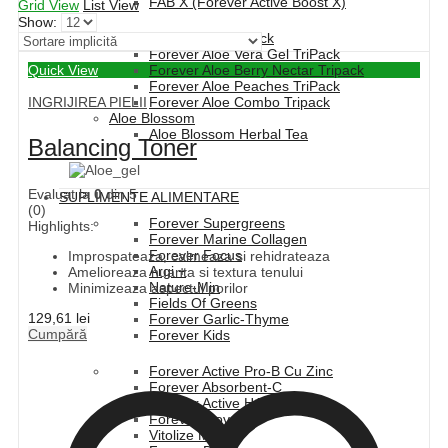
FAB X (Forever Active Boost X)
Grid View
List View
Show:
Forever Aloe Vera TriPack
Forever Aloe Vera Gel TriPack
Quick View
Forever Aloe Berry Nectar Tripack
Forever Aloe Peaches TriPack
INGRIJIREA PIELII
Forever Aloe Combo Tripack
Aloe Blossom
Aloe Blossom Herbal Tea
Balancing Toner
Evaluat la
0
din 5
SUPLIMENTE ALIMENTARE
(0)
Forever Supergreens
Highlights:
Forever Marine Collagen
Forever Focus
Improspateaza, calmeaza si rehidrateaza
Argi +
Amelioreaza nuanta si textura tenului
Nature-Min
Minimizeaza aspectul porilor
Fields Of Greens
129,61
lei
Forever Garlic-Thyme
Cumpără
Forever Kids
Forever Active Pro-B Cu Zinc
Forever Absorbent-C
Forever Active HA
Forever Move
Vitolize Men