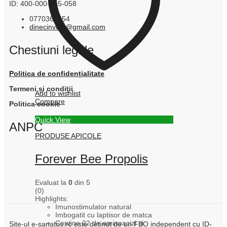
ID: 400-000-245-058
0770366854
dinecinvest@gmail.com
Chestiuni legale
Politica de confidențialitate
Termeni și condiții
Add to wishlist
Compare
Politica cookie
Quick View
ANPC
PRODUSE APICOLE
Forever Bee Propolis
Evaluat la
0
din 5
(0)
Highlights:
Imunostimulator natural
Imbogatit cu laptisor de matca
Contine 22 de aminoacizi si
Site-ul e-sanatos.ro este detinut de un FBO independent cu ID-