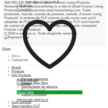
complexul vitaminei B
400-000-245-058. Site-ul oficial Forever Living Products
178,48
lei
Romania este www.foreverliving.ro si site-ul oficial Forever Living
Cumpără
Products International este www.foreverliving.com. Toate
produsele, marcile, numele de produse, numele „Forever Living
Products” si simbolurile FLP, precum si alte nume care pot fi
adoptate de FLP, inclusiv numele Produselor FLP, sunt marcile
de comert si/ sau marcile inregistrate care apartin companiei
Forever Living Products.
© 2026 e-sanatos.ro. Toate drepturile rezervate.
Close
Menu
Categories
Acasă
Produse
Info Produse
Despre companie
Add to wishlist
Despre Aloe Vera
Compare
Oportunitate de afacere
De ce Forever?
Quick View
Catalog produse
PRODUSE APICOLE
Cum cumpăr
Start membru FLP