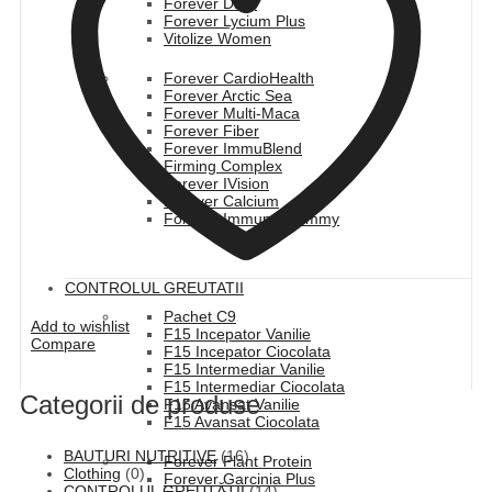
Forever Daily
Forever Lycium Plus
Vitolize Women
Forever CardioHealth
Forever Arctic Sea
Forever Multi-Maca
Forever Fiber
Forever ImmuBlend
Firming Complex
Forever IVision
Forever Calcium
Forever Immune Gummy
CONTROLUL GREUTATII
Pachet C9
Add to wishlist
F15 Incepator Vanilie
Compare
F15 Incepator Ciocolata
F15 Intermediar Vanilie
F15 Intermediar Ciocolata
Categorii de produse
F15 Avansat Vanilie
F15 Avansat Ciocolata
BAUTURI NUTRITIVE
(16)
Forever Plant Protein
Clothing
(0)
Forever Garcinia Plus
CONTROLUL GREUTĂȚII
(14)