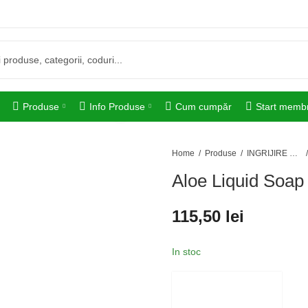
Produse
Info Produse
Cum cumpăr
Start memb
Home
Produse
INGRIJIRE PERSONALĂ
Aloe Liquid Soap
115,50
lei
In stoc