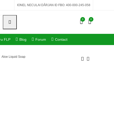
IONEL NECULAI DÂRJAN ID FBO: 400-000-245-058
0
0
ru FLP
Blog
Forum
Contact
Aloe Liquid Soap
Aloe Body Wash
Aloe Body Lotion
134,41
135,89
lei
lei