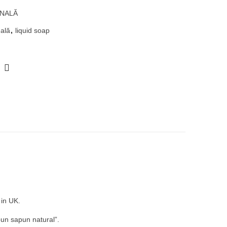
ONALĂ
nală
,
liquid soap
 in UK.
bun sapun natural”.