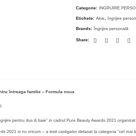
Categorie:
INGRIJIRE PERS
Etichete:
Aloe
,
îngrijire perso
Brands:
Îngrijire personală
Share:
entru întreaga familie – Formula noua
l:
ingrijire pentru dus & baie” in cadrul Pure Beauty Awards 2021 organizat
s 2021 si nu oricum – a iesit castigator detasat la categoria ”cel mai 