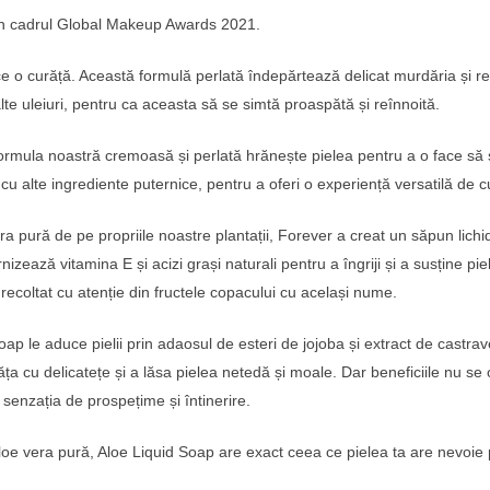
” in cadrul Global Makeup Awards 2021.
e o curăță. Această formulă perlată îndepărtează delicat murdăria și re
lte uleiuri, pentru ca aceasta să se simtă proaspătă și reînnoită.
ormula noastră cremoasă și perlată hrănește pielea pentru a o face să s
 alte ingrediente puternice, pentru a oferi o experiență versatilă de cur
pură de pe propriile noastre plantații, Forever a creat un săpun lichid
nizează vitamina E și acizi grași naturali pentru a îngriji și a susține p
recoltat cu atenție din fructele copacului cu același nume.
p le aduce pielii prin adaosul de esteri de jojoba și extract de castravet
 cu delicatețe și a lăsa pielea netedă și moale. Dar beneficiile nu se o
 senzația de prospețime și întinerire.
loe vera pură, Aloe Liquid Soap are exact ceea ce pielea ta are nevoie pe