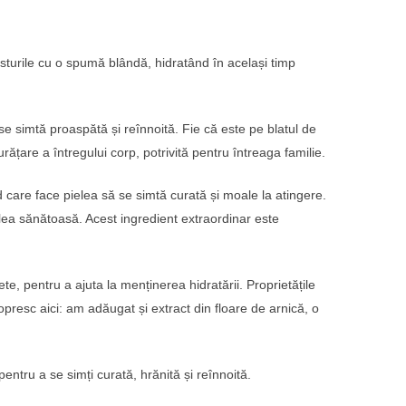
sturile cu o spumă blândă, hidratând în același timp
e simtă proaspătă și reînnoită. Fie că este pe blatul de
ățare a întregului corp, potrivită pentru întreaga familie.
 care face pielea să se simtă curată și moale la atingere.
ielea sănătoasă. Acest ingredient extraordinar este
e, pentru a ajuta la menținerea hidratării. Proprietățile
presc aici: am adăugat și extract din floare de arnică, o
ntru a se simți curată, hrănită și reînnoită.