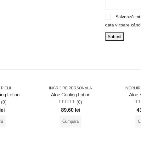
Salvează-mi 
data viitoare cân
PIELII
INGRIJIRE PERSONALĂ
INGRIJI
ing Lotion
Aloe Cooling Lotion
Aloe 
(0)
(0)
t
Evaluat
Ev
lei
89,60
lei
4
la
la
0
0
din
di
ră
Cumpără
C
5
5