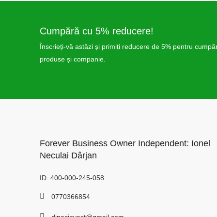
Cumpără cu 5% reducere!
Înscrieți-vă astăzi și primiți reducere de 5% pentru cumpără
produse și companie.
Forever Business Owner Independent: Ionel
Neculai Dârjan
ID: 400-000-245-058
0770366854
dinecinvest@gmail.com