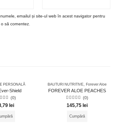
numele, emailul și site-ul web în acest navigator pentru
d o să comentez.
,
RE PERSONALĂ
BAUTURI NUTRITIVE
Forever Aloe
BAUTURI 
Ever-Shield
FOREVER ALOE PEACHES
(0)
(0)
aluat
Evaluat
3,79
lei
145,75
lei
la
0
n
din
umpără
Cumpără
5