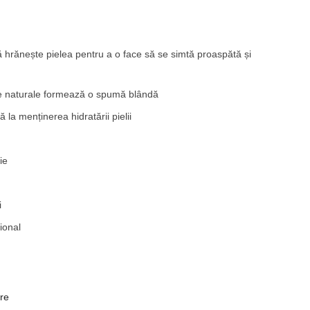
 hrănește pielea pentru a o face să se simtă proaspătă și
se naturale formează o spumă blândă
ă la menținerea hidratării pielii
ie
i
ional
re