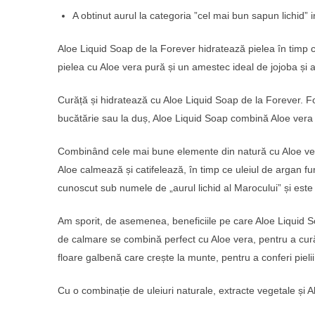
A obtinut aurul la categoria ”cel mai bun sapun lichid
Aloe Liquid Soap de la Forever hidratează pielea în timp c
pielea cu Aloe vera pură și un amestec ideal de jojoba și a
Curăță și hidratează cu Aloe Liquid Soap de la Forever. F
bucătărie sau la duș, Aloe Liquid Soap combină Aloe vera cu
Combinând cele mai bune elemente din natură cu Aloe vera 
Aloe calmează și catifelează, în timp ce uleiul de argan fur
cunoscut sub numele de „aurul lichid al Marocului” și este 
Am sporit, de asemenea, beneficiile pe care Aloe Liquid Soa
de calmare se combină perfect cu Aloe vera, pentru a curăța
floare galbenă care crește la munte, pentru a conferi pielii
Cu o combinație de uleiuri naturale, extracte vegetale și A