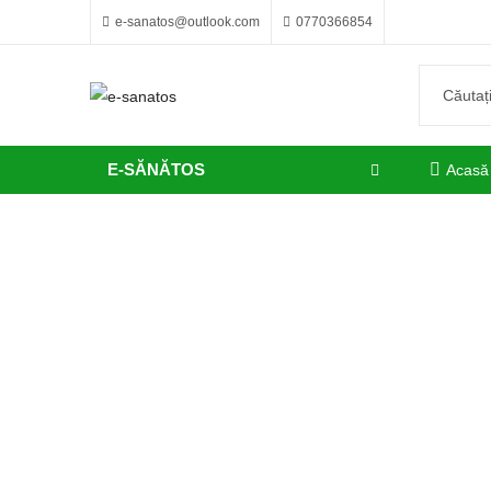
e-sanatos@outlook.com
0770366854
E-SĂNĂTOS
Acasă