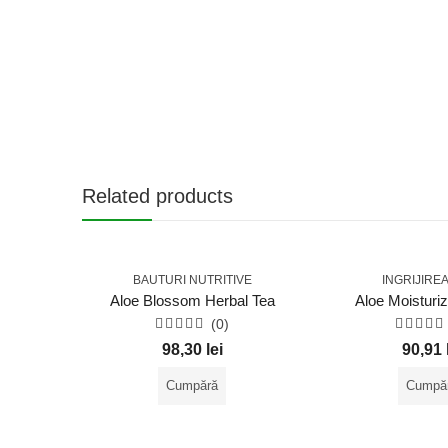
Related products
BAUTURI NUTRITIVE
INGRIJIREA 
Aloe Blossom Herbal Tea
Aloe Moisturiz
(0)
Evaluat
Evalua
98,30
lei
90,91
la
la
0
0
din
din
Cumpără
Cumpă
5
5