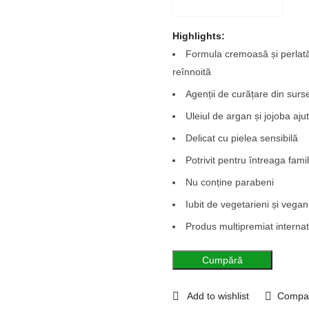
Highlights:
Formula cremoasă și perlată
reînnoită
Agenții de curățare din sur
Uleiul de argan și jojoba ajut
Delicat cu pielea sensibilă
Potrivit pentru întreaga famil
Nu conține parabeni
Iubit de vegetarieni și vegan
Produs multipremiat internat
Cumpără
Add to wishlist
Compa