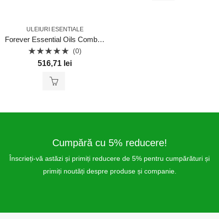
ULEIURI ESENTIALE
Forever Essential Oils Combo Pack
(0)
Evaluat
516,71
lei
la
0
din
5
Cumpără cu 5% reducere!
Înscrieți-vă astăzi și primiți reducere de 5% pentru cumpărături și
primiți noutăți despre produse și companie.