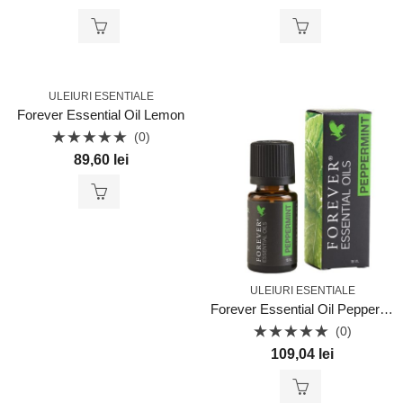
0
0
din
din
5
5
ULEIURI ESENTIALE
Forever Essential Oil Lemon
(0)
Evaluat
89,60
lei
la
0
din
5
ULEIURI ESENTIALE
Forever Essential Oil Peppermint
(0)
Evaluat
109,04
lei
la
0
din
5