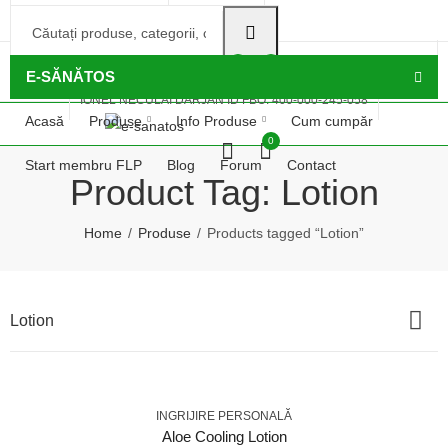
e-sanatos@outlook.com
0770366854
IONEL NECULAI DÂRJAN ID FBO: 400-000-245-058
0
0
E-SĂNĂTOS
IONEL NECULAI DÂRJAN ID FBO: 400-000-245-058
Acasă
Produse
Info Produse
Cum cumpăr
0
Start membru FLP
Blog
Forum
Contact
Product Tag: Lotion
Home
Produse
Products tagged “Lotion”
Lotion
INGRIJIRE PERSONALĂ
Aloe Cooling Lotion