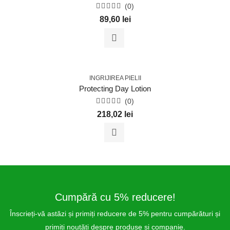
(0)
Evaluat
89,60
lei
la
0
din
5
INGRIJIREA PIELII
Protecting Day Lotion
(0)
Evaluat
218,02
lei
la
0
din
5
Cumpără cu 5% reducere!
Înscrieți-vă astăzi și primiți reducere de 5% pentru cumpărături și
primiți noutăți despre produse și companie.