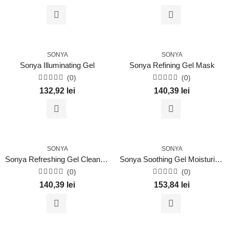
0
0
din
din
5
5
SONYA
SONYA
Sonya Illuminating Gel
Sonya Refining Gel Mask
(0)
(0)
Evaluat
Evaluat
132,92
lei
140,39
lei
la
la
0
0
din
din
5
5
SONYA
SONYA
Sonya Refreshing Gel Cleanser
Sonya Soothing Gel Moisturizer
(0)
(0)
Evaluat
Evaluat
140,39
lei
153,84
lei
la
la
0
0
din
din
5
5