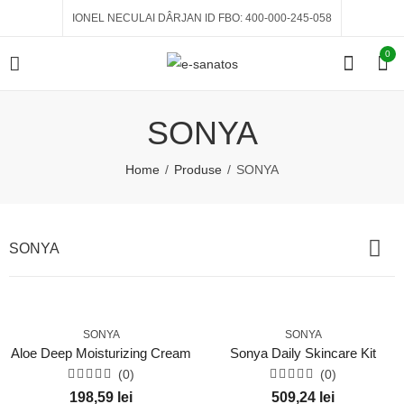
IONEL NECULAI DÂRJAN ID FBO: 400-000-245-058
0
SONYA
Home
Produse
SONYA
SONYA
SONYA
SONYA
Aloe Deep Moisturizing Cream
Sonya Daily Skincare Kit
(0)
(0)
Evaluat
Evaluat
198,59
lei
509,24
lei
la
la