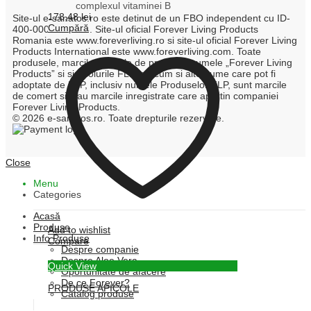
complexul vitaminei B
178,48
lei
Site-ul e-sanatos.ro este detinut de un FBO independent cu ID-
Cumpără
400-000-245-058. Site-ul oficial Forever Living Products
Romania este www.foreverliving.ro si site-ul oficial Forever Living
Products International este www.foreverliving.com. Toate
produsele, marcile, numele de produse, numele „Forever Living
Products” si simbolurile FLP, precum si alte nume care pot fi
adoptate de FLP, inclusiv numele Produselor FLP, sunt marcile
de comert si/ sau marcile inregistrate care apartin companiei
Forever Living Products.
© 2026 e-sanatos.ro. Toate drepturile rezervate.
Close
Menu
Categories
Acasă
Produse
Add to wishlist
Info Produse
Compare
Despre companie
Despre Aloe Vera
Quick View
Oportunitate de afacere
De ce Forever?
PRODUSE APICOLE
Catalog produse