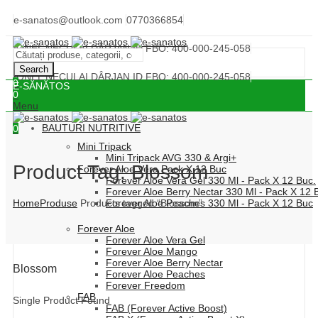
e-sanatos@outlook.com
0770366854
IONEL NECULAI DÂRJAN ID FBO: 400-000-245-058
Search
IONEL NECULAI DÂRJAN ID FBO: 400-000-245-058
0
E-SĂNĂTOS
0
Menu
BAUTURI NUTRITIVE
0
Mini Tripack
Mini Tripack AVG 330 & Argi+
Product Tag: Blossom
Forever Aloe Vera Pack X 12 Buc
Forever Aloe Vera Gel 330 Ml - Pack X 12 Buc.
Forever Aloe Berry Nectar 330 Ml - Pack X 12 
Home
Produse
Products tagged “Blossom”
Forever Aloe Peaches 330 Ml - Pack X 12 Buc
Forever Aloe
Forever Aloe Vera Gel
Forever Aloe Mango
Forever Aloe Berry Nectar
Blossom
Forever Aloe Peaches
Forever Freedom
FAB
Single Product Found
FAB (Forever Active Boost)