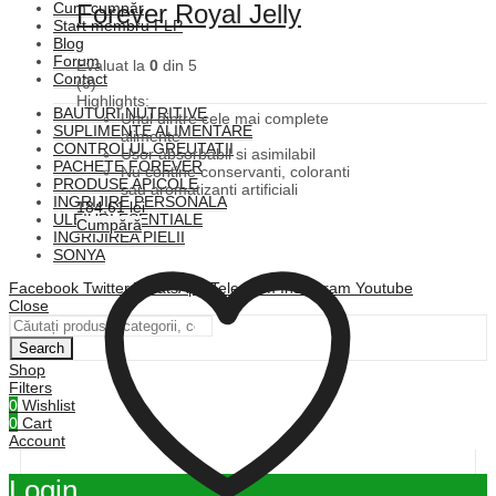
Forever Royal Jelly
Cum cumpăr
Start membru FLP
Blog
Forum
Evaluat la
0
din 5
Contact
(0)
Highlights:
BAUTURI NUTRITIVE
Unul dintre cele mai complete
SUPLIMENTE ALIMENTARE
alimente
CONTROLUL GREUTATII
Usor absorbabil si asimilabil
PACHETE FOREVER
Nu contine conservanti, coloranti
PRODUSE APICOLE
sau aromatizanti artificiali
INGRIJIRE PERSONALA
184,61
lei
ULEIURI ESENTIALE
Cumpără
INGRIJIREA PIELII
SONYA
Facebook
Twitter
WhatsApp
Telegram
Instagram
Youtube
Close
Search
Shop
Filters
0
Wishlist
0
Cart
Account
Login