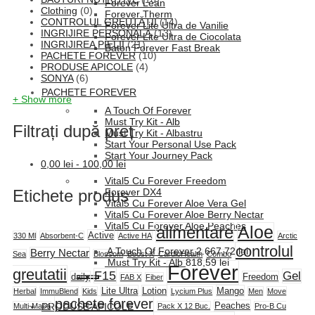
Forever Lean
Clothing
(0)
Forever Therm
CONTROLUL GREUTĂȚII
(14)
Forever Lite Ultra de Vanilie
INGRIJIRE PERSONALĂ
(13)
Forever Lite Ultra de Ciocolata
INGRIJIREA PIELII
(21)
Baton Forever Fast Break
PACHETE FOREVER
(10)
PRODUSE APICOLE
(4)
SONYA
(6)
PACHETE FOREVER
+ Show more
A Touch Of Forever
Must Try Kit - Alb
Filtrați după preț
Must Try Kit - Albastru
Start Your Personal Use Pack
Start Your Journey Pack
0,00
lei
-
100,00
lei
Vital5 Cu Forever Freedom
Etichete produs
Forever DX4
Vital5 Cu Forever Aloe Vera Gel
Vital5 Cu Forever Aloe Berry Nectar
Vital5 Cu Forever Aloe Peaches
alimentare
Aloe
Active
330 Ml
Absorbent-C
Active HA
Arctic
controlul
A Touch Of Forever
2.667,72
lei
Berry Nectar
Sea
Blossom
Boost X
CardioHealth
Combo
Must Try Kit - Alb
818,59
lei
Forever
greutatii
F15
Gel
daily
Freedom
FAB X
Fiber
Lite Ultra
Lotion
Mango
Herbal
ImmuBlend
Kids
Lycium Plus
Men
Move
pachete forever
Peaches
PRODUSE APICOLE
Multi-Maca
Pack X 12 Buc.
Pro-B Cu