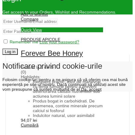
Get access to your Orders, Wishlist and Recommendations.
Add to wishlist
Compare
Quick View
PRODUSE APICOLE
Remember me
Lost your password?
Forever Bee Honey
Log in
Notificare privind cookie-urile
Evaluat la
0
din 5
(0)
Highlights:
Folosim cookie-uri pentru a ne asigura că vă oferim cea mai bună
Recipient practic, usor de manevrat,
experiență pe site-ul nostru. Dacă continuați să utilizați acest site
cu tenta fumurie pentru a preveni
vom presupune că sunteți mulțumit de el.
Da, accept
deteriorarea calitatii nutrientilor sub
actiunea luminii solare
Produs bogat in carbohidrati. De
asemenea, contine minerale precum
calciul si fosforul
Indulcitor natural, usor asimilabil
94,07
lei
Cumpără