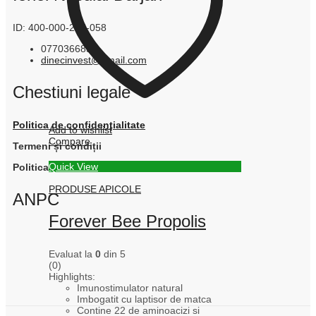
ID: 400-000-245-058
0770366854
dinecinvest@gmail.com
Chestiuni legale
Politica de confidențialitate
Add to wishlist
Compare
Termeni și condiții
Quick View
Politica cookie
PRODUSE APICOLE
ANPC
Forever Bee Propolis
Evaluat la
0
din 5
(0)
Highlights:
Imunostimulator natural
Imbogatit cu laptisor de matca
Contine 22 de aminoacizi si