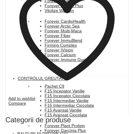
Forever Daily
Forever Lycium Plus
Vitolize Women
Forever CardioHealth
Forever Arctic Sea
Forever Multi-Maca
Forever Fiber
Forever ImmuBlend
Firming Complex
Forever IVision
Forever Calcium
Forever Immune Gummy
CONTROLUL GREUTATII
Pachet C9
F15 Incepator Vanilie
F15 Incepator Ciocolata
Add to wishlist
F15 Intermediar Vanilie
Compare
F15 Intermediar Ciocolata
F15 Avansat Vanilie
F15 Avansat Ciocolata
Categorii de produse
Forever Plant Protein
Forever Garcinia Plus
BAUTURI NUTRITIVE
(16)