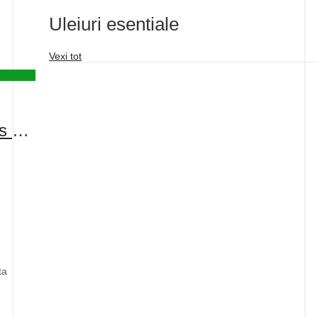
Uleiuri esentiale
Vexi tot
Forever Essential Oils Combo Pack
ta