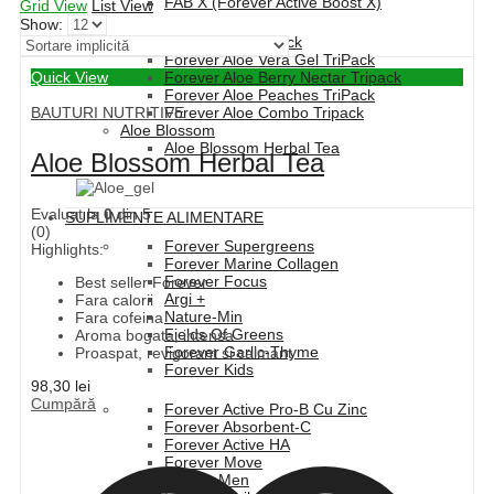
FAB X (Forever Active Boost X)
Grid View
List View
Show:
Forever Aloe Vera TriPack
Forever Aloe Vera Gel TriPack
Quick View
Forever Aloe Berry Nectar Tripack
Forever Aloe Peaches TriPack
BAUTURI NUTRITIVE
Forever Aloe Combo Tripack
Aloe Blossom
Aloe Blossom Herbal Tea
Aloe Blossom Herbal Tea
Evaluat la
0
din 5
SUPLIMENTE ALIMENTARE
(0)
Forever Supergreens
Highlights:
Forever Marine Collagen
Forever Focus
Best seller Forever
Argi +
Fara calorii
Nature-Min
Fara cofeina
Fields Of Greens
Aroma bogata, intensa
Forever Garlic-Thyme
Proaspat, revigorant si calmant
Forever Kids
98,30
lei
Cumpără
Forever Active Pro-B Cu Zinc
Forever Absorbent-C
Forever Active HA
Forever Move
Vitolize Men