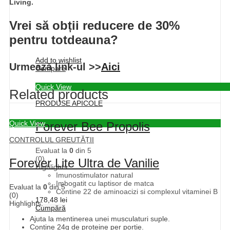
Living.
Vrei să obții reducere de 30%
pentru totdeauna?
Add to wishlist
Urmează link-ul >>
Aici
Compare
Quick View
Related products
PRODUSE APICOLE
Quick View
Forever Bee Propolis
CONTROLUL GREUTĂȚII
Evaluat la
0
din 5
(0)
Forever Lite Ultra de Vanilie
Highlights:
Imunostimulator natural
Imbogatit cu laptisor de matca
Evaluat la
0
din 5
Contine 22 de aminoacizi si complexul vitaminei B
(0)
178,48
lei
Highlights:
Cumpără
Ajuta la mentinerea unei musculaturi suple.
Contine 24g de proteine per portie.