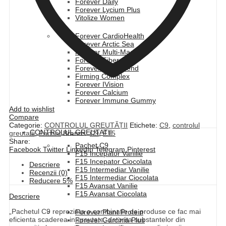
Forever Daily
Forever Lycium Plus
Vitolize Women
Forever CardioHealth
Forever Arctic Sea
Forever Multi-Maca
Forever Fiber
Forever ImmuBlend
Firming Complex
Forever IVision
Forever Calcium
Forever Immune Gummy
Add to wishlist
Compare
Categorie:
CONTROLUL GREUTĂȚII
Etichete:
C9
,
controlul
CONTROLUL GREUTATII
greutatii
,
Pachet
Brands:
C9
,
F15
Share:
Pachet C9
Facebook
Twitter
LinkedIn
Telegram
Pinterest
F15 Incepator Vanilie
F15 Incepator Ciocolata
Descriere
F15 Intermediar Vanilie
Recenzii (0)
F15 Intermediar Ciocolata
Reducere 5%
F15 Avansat Vanilie
F15 Avansat Ciocolata
Descriere
„Pachetul C9 reprezinta o combinatie de produse ce fac mai
Forever Plant Protein
eficienta scaderea in greutate, datorita substantelor din
Forever Garcinia Plus