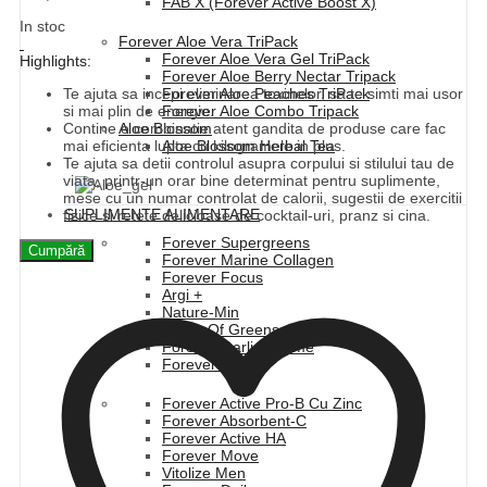
FAB X (Forever Active Boost X)
In stoc
Forever Aloe Vera TriPack
Forever Aloe Vera Gel TriPack
Highlights:
Forever Aloe Berry Nectar Tripack
Te ajuta sa incepi eliminarea toxinelor, sa te simti mai usor
Forever Aloe Peaches TriPack
si mai plin de energie.
Forever Aloe Combo Tripack
Contine o combinatie atent gandita de produse care fac
Aloe Blossom
mai eficienta lupta cu kilogramele in plus.
Aloe Blossom Herbal Tea
Te ajuta sa detii controlul asupra corpului si stilului tau de
viata, printr-un orar bine determinat pentru suplimente,
mese cu un numar controlat de calorii, sugestii de exercitii
SUPLIMENTE ALIMENTARE
fizice si retete delicioase de cocktail-uri, pranz si cina.
Forever Supergreens
Cumpără
Forever Marine Collagen
Forever Focus
Argi +
Nature-Min
Fields Of Greens
Forever Garlic-Thyme
Forever Kids
Forever Active Pro-B Cu Zinc
Forever Absorbent-C
Forever Active HA
Forever Move
Vitolize Men