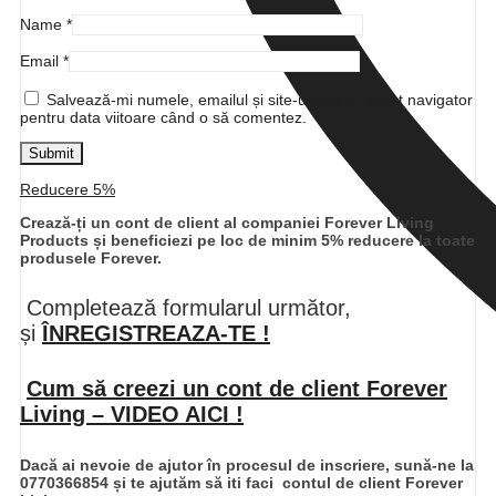
Name
*
Email
*
Salvează-mi numele, emailul și site-ul web în acest navigator
pentru data viitoare când o să comentez.
Reducere 5%
Crează-ți un cont de client al companiei Forever Living
Products și beneficiezi pe loc de minim 5% reducere la toate
produsele Forever.
Completează formularul următor,
și
ÎNREGISTREAZA-TE !
​​
Cum să creezi un cont de client Forever
Living – VIDEO AICI !
Dacă ai nevoie de ajutor în procesul de inscriere, sună-ne la
0770366854 și te ajutăm să iti faci contul de client Forever