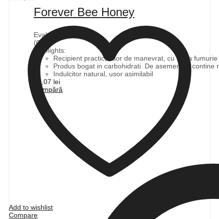
Forever Bee Honey
Evaluat la
0
din 5
(0)
Highlights:
Recipient practic, usor de manevrat, cu tenta fumurie p
Produs bogat in carbohidrati. De asemenea, contine mi
Indulcitor natural, usor asimilabil
94,07
lei
Cumpără
Add to wishlist
Compare