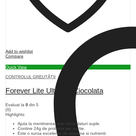
Add to wishlist
Compare
Quick View
CONTROLUL GREUTĂȚII
Forever Lite Ultra de Ciocolata
Evaluat la
0
din 5
(0)
Highlights:
Ajuta la mentinerea unei musculaturi suple.
Contine 24g de proteine per portie.
Este o sursa excelenta de vitamine si nutrienti.