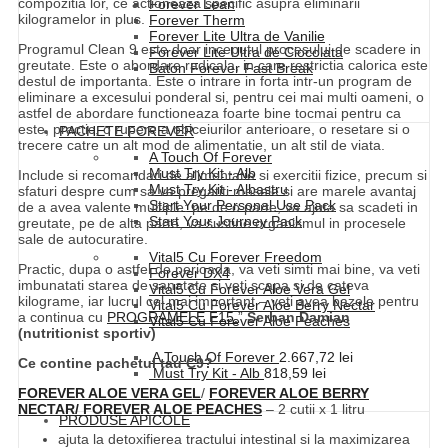
compozitia lor, ce actioneaza specific asupra eliminarii
Forever Lean
kilogramelor in plus.
Forever Therm
Forever Lite Ultra de Vanilie
Programul Clean 9 este doar inceputul procesului de scadere in
Forever Lite Ultra de Ciocolata
greutate. Este o abordare radicala, in care restrictia calorica este
Baton Forever Fast Break
destul de importanta. Este o intrare in forta intr-un program de
eliminare a excesului ponderal si, pentru cei mai multi oameni, o
astfel de abordare functioneaza foarte bine tocmai pentru ca
este, practic, o rupere a obiceiurilor anterioare, o resetare si o
PACHETE FOREVER
trecere catre un alt mod de alimentatie, un alt stil de viata.
A Touch Of Forever
Must Try Kit - Alb
Include si recomandari de alimentatie si exercitii fizice, precum si
Must Try Kit - Albastru
sfaturi despre cum sa va pregatiti mesele si are marele avantaj
Start Your Personal Use Pack
de a avea valente multiple: pe de o parte, va ajuta sa scadeti in
Start Your Journey Pack
greutate, pe de alta parte, va sustine organismul in procesele
sale de autocuratire.
Vital5 Cu Forever Freedom
Practic, dupa o astfel de perioada, va veti simti mai bine, va veti
Forever DX4
imbunatati starea de sanatate si veti scapa si de cateva
Vital5 Cu Forever Aloe Vera Gel
kilograme, iar lucrul cel mai important – veti avea bazele pentru
Vital5 Cu Forever Aloe Berry Nectar
a continua cu
PROGRAMELE F15.
”
Serban Damian
Vital5 Cu Forever Aloe Peaches
(nutritionist sportiv)
A Touch Of Forever
2.667,72
lei
Ce contine pachetul tau C9?
Must Try Kit - Alb
818,59
lei
FOREVER ALOE VERA GEL
/
FOREVER ALOE BERRY
NECTAR/
FOREVER ALOE PEACHES
– 2 cutii x 1 litru
PRODUSE APICOLE
ajuta la detoxifierea tractului intestinal si la maximizarea