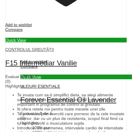
Add to wishlist
Compare
Quick View
CONTROLUL GREUTĂȚII
F15 Intermediar Vanilie
Add to wishlist
Compare
Evaluat la
0
din 5
Quick View
(0)
Highlights:
ULEIURI ESENTIALE
Te invata cum sa-ti simplifici dieta, sa alegi alimente
Forever Essential Oil Lavender
sanatoase si sa intelegi de ce somnul este atat de
important in programul de control al greutatii.
Iti ofera retete noi pentru toate mesele unei zile.
Evaluat la
0
din 5
Te provoaca prin exercitii care pornesc de la cele invatate
(0)
anterior, dar cu un plus de rezistenta, scopul final fiind ca
Highlights:
tu sa-ti dezvolti o musculature supla.
100% pur
Introduce, de asemenea, intervalele cardio de intensitate