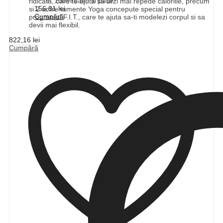
100% calm si pace
ridicata, care te ajuta sa arzi mai repede caloriile, precum
156,81
lei
si 2 antrenamente Yoga concepute special pentru
Cumpără
programul F.I.T., care te ajuta sa-ti modelezi corpul si sa
devii mai flexibil.
822,16
lei
Cumpără