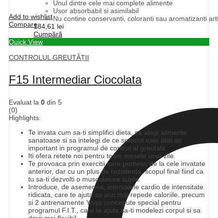
Unul dintre cele mai complete alimente
Usor absorbabil si asimilabil
Add to wishlist
Nu contine conservanti, coloranti sau aromatizanti artif
Compare
184,61
lei
Cumpără
Quick View
CONTROLUL GREUTĂȚII
F15 Intermediar Ciocolata
Evaluat la
0
din 5
(0)
Highlights:
Te invata cum sa-ti simplifici dieta, sa alegi alimente
sanatoase si sa intelegi de ce somnul este atat de
important in programul de control al greutatii.
Iti ofera retete noi pentru toate mesele unei zile.
Te provoaca prin exercitii care pornesc de la cele invatate
anterior, dar cu un plus de rezistenta, scopul final fiind ca
tu sa-ti dezvolti o musculature supla.
Introduce, de asemenea, intervalele cardio de intensitate
ridicata, care te ajuta sa arzi mai repede caloriile, precum
si 2 antrenamente Yoga concepute special pentru
programul F.I.T., care te ajuta sa-ti modelezi corpul si sa