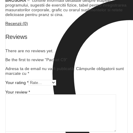
BROSURA
– contine informatii detaliate despre etapele
programului, sugestii de exercitii fizice, tabel pentru inregistrarea
masuratorilor corporale, grafic cu orarul suplimentelor si retete
delicioase pentru pranz si cina.
Recenzii (0)
Reviews
There are no reviews yet.
Be the first to review “Pachet C9”
Adresa ta de email nu va fi publicată.
Câmpurile obligatorii sunt
marcate cu
*
Your rating
*
Your review
*