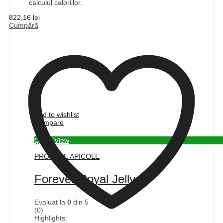
calculul caloriilor.
822,16
lei
Cumpără
Add to wishlist
Compare
Quick View
PRODUSE APICOLE
Forever Royal Jelly
Evaluat la
0
din 5
(0)
Highlights: