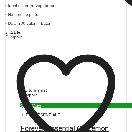
• Ideal si pentru vegetarieni
• Nu contine gluten
• Doar 230 calorii / baton
24,21
lei
Cumpără
Add to wishlist
Compare
Quick View
ULEIURI ESENTIALE
Forever Essential Oil Lemon