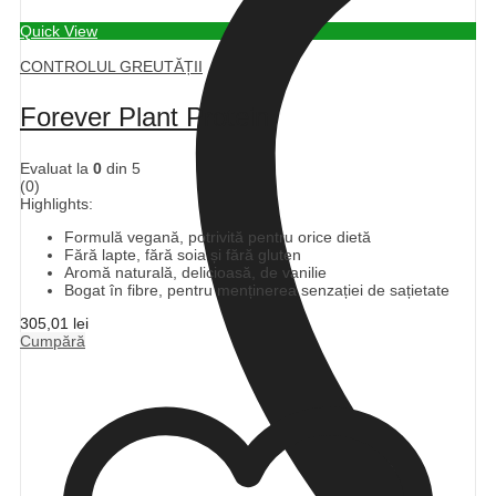
Quick View
CONTROLUL GREUTĂȚII
Forever Plant Protein
Evaluat la
0
din 5
(0)
Highlights:
Formulă vegană, potrivită pentru orice dietă
Fără lapte, fără soia și fără gluten
Aromă naturală, delicioasă, de vanilie
Bogat în fibre, pentru menținerea senzației de sațietate
305,01
lei
Cumpără