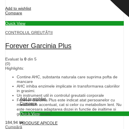
Add to wishlist
Compare
Quick View
CONTROLUL GREUTĂȚII
Forever Garcinia Plus
Evaluat la
0
din 5
(0)
Highlights:
Contine AHC, substanta naturala care suprima pofta de
mancare
AHC inhiba enzimele implicate in transformarea caloriilor
in grasimi.
Un instrument util in controlul greutatii corporale
Add to wishlist
Forever Garcinia Plus este indicat atat persoanelor cu
Compare
metabolism accentuat, cat si celor cu metabolism lent. Nu
este necesara adaptarea dozei in functie de inaltime si
Quick View
greutate corporala.
184,94
lei
PRODUSE APICOLE
Cumpără