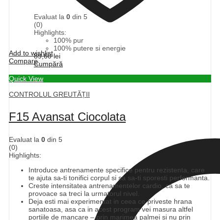
Evaluat la
0
din 5
(0)
Highlights:
100% pur
100% putere si energie
Add to wishlist
89,60
lei
Compare
Cumpără
Quick View
CONTROLUL GREUTĂȚII
F15 Avansat Ciocolata
Evaluat la
0
din 5
(0)
Highlights:
Introduce antrenamente specifice pentru rezistenta, care
te ajuta sa-ti tonifici corpul si sa sa-ti sporesti performanta.
Creste intensitatea antrenamentelor cardio, ca sa te
provoace sa treci la urmatorul nivel.
Deja esti mai experimentat in ceea ce priveste hrana
sanatoasa, asa ca in acest program vei masura altfel
portiile de mancare – prin marimea palmei si nu prin