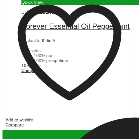
Quick View
ULEIURI ESENTIALE
Forever Essential Oil Peppermint
Evaluat la
0
din 5
(0)
Highlights:
100% pur
100% prospetime
109,04
lei
Cumpără
Add to wishlist
Compare