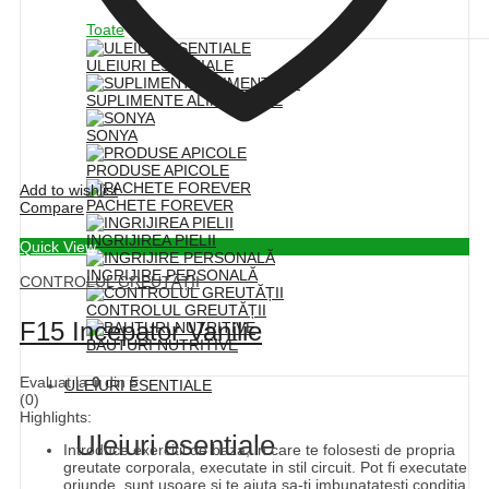
Toate
ULEIURI ESENTIALE
SUPLIMENTE ALIMENTARE
SONYA
PRODUSE APICOLE
Add to wishlist
PACHETE FOREVER
Compare
INGRIJIREA PIELII
Quick View
INGRIJIRE PERSONALĂ
CONTROLUL GREUTĂȚII
CONTROLUL GREUTĂȚII
F15 Incepator Vanilie
BAUTURI NUTRITIVE
Evaluat la
0
din 5
ULEIURI ESENTIALE
(0)
Highlights:
Uleiuri esentiale
Introduce exercitii de baza, in care te folosesti de propria
greutate corporala, executate in stil circuit. Pot fi executate
oriunde, sunt usoare si te ajuta sa-ti imbunatatesti conditia