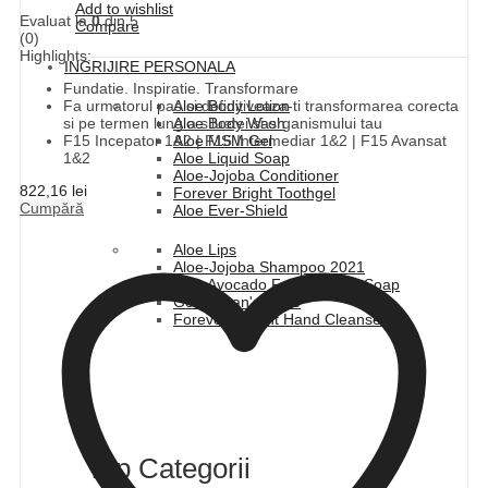
Add to wishlist
Evaluat la
0
din 5
Compare
(0)
Highlights:
INGRIJIRE PERSONALA
Fundatie. Inspiratie. Transformare
Aloe Body Lotion
Fa urmatorul pas si definitiveaza-ti transformarea corecta
Aloe Body Wash
si pe termen lung a siluetei si organismului tau
Aloe MSM Gel
F15 Incepator 1&2 | F15 Intermediar 1&2 | F15 Avansat
Aloe Liquid Soap
1&2
Aloe-Jojoba Conditioner
822,16
lei
Forever Bright Toothgel
Cumpără
Aloe Ever-Shield
Aloe Lips
Aloe-Jojoba Shampoo 2021
Aloe Avocado Face & Body Soap
Gentleman's Pride
Forever Instant Hand Cleanser
Top Categorii