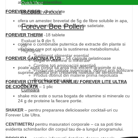
absorbtiei
nutrientilor.
Quick View
FOREVER FIBER
– 9 pliculete
PRODUSE APICOLE
ofera un amestec brevetat de 5g de fibre solubile in apa,
Forever Bee Pollen
ce ajuta la mentinerea senzatiei de satietate.
FOREVER THERM
-18 tablete
Evaluat la
0
din 5
contine o combinatie puternica de extracte din plante si
(0)
vitamine care pot ajuta la sustinerea metabolismului.
Highlights:
Supliment alimentar esential
FOREVER GARCINIA PLUS
– 54 capsule gelatinoase
Bogat in vitamine si minerale
Contine toti aminoacizii esentiali
poate ajuta corpul sa arda mai eficient grasimile si sa
Produs de calitate superioara, obtinut prin liofilizare
suprime apetitul prin cresterea nivelului de serotonina.
Produs obtinut din materie prima nepoluata
Benefic pentru piele
FOREVER LITE ULTRA DE VANILIE/
FOREVER LITE ULTRA
85,39
lei
DE CIOCOLATA
– 1 plic
Cumpără
shake mix este o sursa bogata de vitamine si minerale cu
24 g de proteine la fiecare portie.
SHAKER
– pentru prepararea delicioaselor cocktail-uri cu
Forever Lite Ultra.
CENTIMETRU
pentru masuratori corporale – ca sa poti tine
evidenta schimbarilor din corpul tau de-a lungul programului.