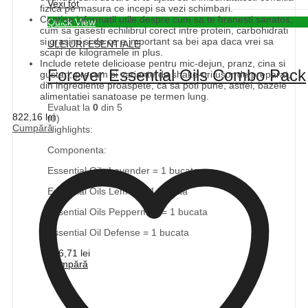
Vexi tot
fizica pe masura ce incepi sa vezi schimbari.
Contine informatii utile despre cum sa te hranesti sanatos,
Quick View
cum sa gasesti echilibrul corect intre protein, carbohidrati
si grasimi si de ce e important sa bei apa daca vrei sa
ULEIURI ESENTIALE
scapi de kilogramele in plus.
Include retete delicioase pentru mic-dejun, pranz, cina si
Forever Essential Oils Combo Pack
gustari, precum si variante de shake-uri usor de preparat,
din ingrediente proaspete, ca sa poti pune, astfel, bazele
alimentatiei sanatoase pe termen lung.
Evaluat la
0
din 5
822,16
lei
(0)
Cumpără
Highlights:
Componenta:
Essential Oils Lavender = 1 bucata
Essential Oils Lemon = 1 bucata
Essential Oils Peppermint = 1 bucata
Essential Oil Defense = 1 bucata
516,71
lei
Cumpără