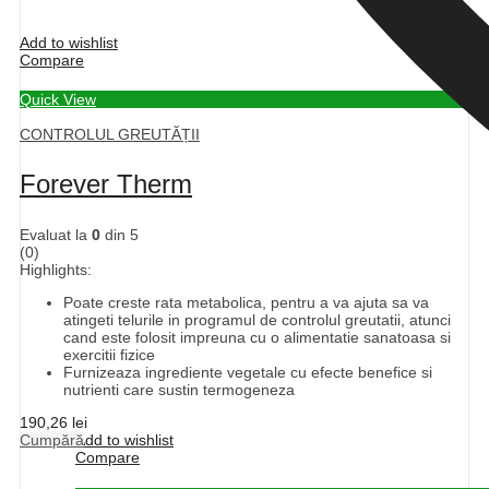
Add to wishlist
Compare
Quick View
CONTROLUL GREUTĂȚII
Forever Therm
Evaluat la
0
din 5
(0)
Highlights:
Poate creste rata metabolica, pentru a va ajuta sa va
atingeti telurile in programul de controlul greutatii, atunci
cand este folosit impreuna cu o alimentatie sanatoasa si
exercitii fizice
Furnizeaza ingrediente vegetale cu efecte benefice si
nutrienti care sustin termogeneza
190,26
lei
Cumpără
Add to wishlist
Compare