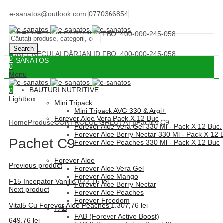
e-sanatos@outlook.com
0770366854
IONEL NECULAI DÂRJAN ID FBO: 400-000-245-058
Search
IONEL NECULAI DÂRJAN ID FBO: 400-000-245-058
0
E-SĂNĂTOS
0
Menu
BAUTURI NUTRITIVE
0
Lightbox
Mini Tripack
Mini Tripack AVG 330 & Argi+
Forever Aloe Vera Pack X 12 Buc
Home
Produse
CONTROLUL GREUTĂȚII
Pachet C9
Forever Aloe Vera Gel 330 Ml - Pack X 12 Buc.
Forever Aloe Berry Nectar 330 Ml - Pack X 12 
Pachet C9
Forever Aloe Peaches 330 Ml - Pack X 12 Buc
Forever Aloe
Previous product
Forever Aloe Vera Gel
Forever Aloe Mango
F15 Incepator Vanilie
822,16
lei
Forever Aloe Berry Nectar
Next product
Forever Aloe Peaches
Forever Freedom
Vital5 Cu Forever Aloe Peaches
1.307,76
lei
FAB
FAB (Forever Active Boost)
649,76
lei