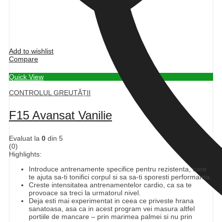
Add to wishlist
Compare
Quick View
CONTROLUL GREUTĂȚII
F15 Avansat Vanilie
Evaluat la
0
din 5
(0)
Highlights:
Introduce antrenamente specifice pentru rezistenta, care
te ajuta sa-ti tonifici corpul si sa sa-ti sporesti performanta.
Creste intensitatea antrenamentelor cardio, ca sa te
provoace sa treci la urmatorul nivel.
Deja esti mai experimentat in ceea ce priveste hrana
sanatoasa, asa ca in acest program vei masura altfel
portiile de mancare – prin marimea palmei si nu prin