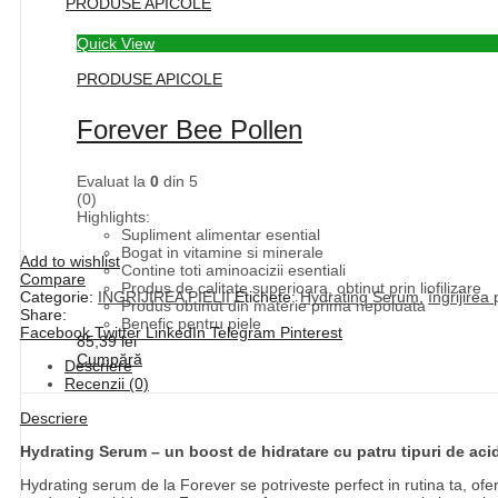
PRODUSE APICOLE
Quick View
PRODUSE APICOLE
Forever Bee Pollen
Evaluat la
0
din 5
(0)
Highlights:
Supliment alimentar esential
Bogat in vitamine si minerale
Add to wishlist
Contine toti aminoacizii esentiali
Compare
Produs de calitate superioara, obtinut prin liofilizare
Categorie:
INGRIJIREA PIELII
Etichete:
Hydrating Serum
,
îngrijirea p
Produs obtinut din materie prima nepoluata
Share:
Benefic pentru piele
Facebook
Twitter
LinkedIn
Telegram
Pinterest
85,39
lei
Cumpără
Descriere
Recenzii (0)
Descriere
Hydrating Serum – un boost de hidratare cu patru tipuri de aci
Hydrating serum de la Forever se potriveste perfect in rutina ta, ofer