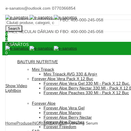
e-sanatos@outlook.com
0770366854
IONEL NECULAI DÂRJAN ID FBO: 400-000-245-058
Search
IONEL NECULAI DÂRJAN ID FBO: 400-000-245-058
0
0
Menu
E-SĂNĂTOS
0
BAUTURI NUTRITIVE
Mini Tripack
Mini Tripack AVG 330 & Argi+
Forever Aloe Vera Pack X 12 Buc
Forever Aloe Vera Gel 330 Ml - Pack X 12 Buc.
Show Video
Forever Aloe Berry Nectar 330 Ml - Pack X 12 
Lightbox
Forever Aloe Peaches 330 Ml - Pack X 12 Buc
Forever Aloe
Forever Aloe Vera Gel
Forever Aloe Mango
Forever Aloe Berry Nectar
Forever Aloe Peaches
Home
Produse
INGRIJIREA PIELII
Hydrating Serum
Forever Freedom