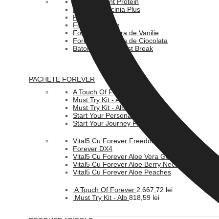
Forever Plant Protein
Forever Garcinia Plus
Forever Lean
Forever Therm
Forever Lite Ultra de Vanilie
Forever Lite Ultra de Ciocolata
Baton Forever Fast Break
PACHETE FOREVER
A Touch Of Forever
Must Try Kit - Alb
Must Try Kit - Albastru
Start Your Personal Use Pack
Start Your Journey Pack
Vital5 Cu Forever Freedom
Forever DX4
Vital5 Cu Forever Aloe Vera Gel
Vital5 Cu Forever Aloe Berry Nectar
Vital5 Cu Forever Aloe Peaches
A Touch Of Forever
2.667,72
lei
Must Try Kit - Alb
818,59
lei