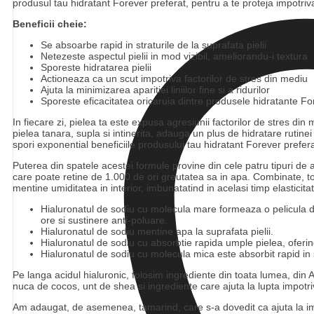
produsul tau hidratant Forever preferat, pentru a te proteja impotriva f
Beneficii cheie:
Se absoarbe rapid in straturile de la suprafata pielii
Netezeste aspectul pielii in mod vizibil, ameliorandu-i textura
Sporeste hidratarea pielii
Actioneaza ca un scut impotriva factorilor de stres din mediu
Ajuta la minimizarea aparitiei liniilor fine si a ridurilor
Sporeste eficacitatea oricaruia dintre produsele hidratante Fo
In fiecare zi, pielea ta este expusa agresiunii factorilor de stres din
pielea tanara, supla si intinerita, adauga un plus de hidratare rutine
spori exponential beneficiile produsului tau hidratant Forever prefera
Puterea din spatele acestei formule provine din cele patru tipuri de ac
care poate retine de 1.000 de ori greutatea sa in apa. Combinate, toate
mentine umiditatea in interior, imbunatatind in acelasi timp elasticita
Hialuronatul de sodiu cu molecula mare formeaza o pelicula den
ore si sustinere anti-poluare.
Hialuronatul de sodiu mentine apa la suprafata pielii.
Hialuronatul de sodiu cu absorbtie rapida umple pielea, oferi
Hialuronatul de sodiu cu molecula mica este absorbit rapid in st
Pe langa acidul hialuronic, folosim ingrediente din toata lumea, din 
nuca de cocos, unt de shea si ingrediente care ajuta la lupta impotriv
Am adaugat, de asemenea, tamarind, care s-a dovedit ca ajuta la imbuna