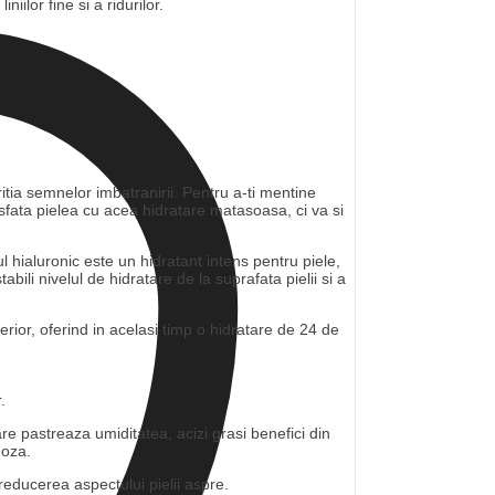
iilor fine si a ridurilor.
ritia semnelor imbatranirii. Pentru a-ti mentine
rasfata pielea cu acea hidratare matasoasa, ci va si
l hialuronic este un hidratant intens pentru piele,
ili nivelul de hidratare de la suprafata pielii si a
rior, oferind in acelasi timp o hidratare de 24 de
.
re pastreaza umiditatea, acizi grasi benefici din
moza.
reducerea aspectului pielii aspre.