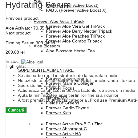
FAB
Hydrating Serum
FAB (Forever Active Boost)
FAB X (Forever Active Boost X)
Previous product
Forever Aloe Vera TriPack
Forever Aloe Vera Gel TriPack
Aloe Activator
79,35
lei
Forever Aloe Berry Nectar Tripack
Next product
Forever Aloe Peaches TriPack
Forever Aloe Combo Tripack
Firming Serum
309,94
lei
Aloe Blossom
Aloe Blossom Herbal Tea
209,08
lei
In stoc
Highlights:
SUPLIMENTE ALIMENTARE
Se absoarbe rapid in straturile de la suprafata pielii
Forever Supergreens
Netezeste aspectul pielii in mod vizibil, ameliorandu-i textura
Forever Marine Collagen
Sporeste hidratarea pielii
Forever Focus
Actioneaza ca un scut impotriva factorilor de stres din mediu
Argi +
Ajuta la minimizarea aparitiei liniilor fine si a ridurilor
Nature-Min
A fost premiat cu Argint la categoria „
Produse Premium Anti
Fields Of Greens
Forever Garlic-Thyme
Cumpără
Forever Kids
Forever Active Pro-B Cu Zinc
Forever Absorbent-C
Forever Active HA