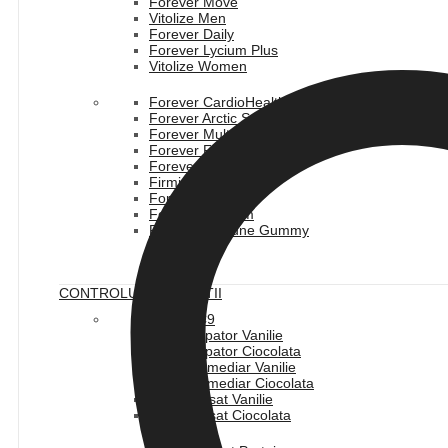
Forever Move
Vitolize Men
Forever Daily
Forever Lycium Plus
Vitolize Women
Forever CardioHealth
Forever Arctic Sea
Forever Multi-Maca
Forever Fiber
Forever ImmuBlend
Firming Complex
Forever IVision
Forever Calcium
Forever Immune Gummy
CONTROLUL GREUTATII
Pachet C9
F15 Incepator Vanilie
F15 Incepator Ciocolata
F15 Intermediar Vanilie
F15 Intermediar Ciocolata
F15 Avansat Vanilie
F15 Avansat Ciocolata