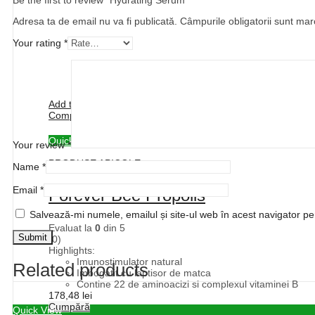
Adresa ta de email nu va fi publicată.
Câmpurile obligatorii sunt ma
Your rating
*
Add to wishlist
Compare
Quick View
Your review
*
PRODUSE APICOLE
Name
*
Email
*
Forever Bee Propolis
Salvează-mi numele, emailul și site-ul web în acest navigator p
Evaluat la
0
din 5
(0)
Highlights:
Imunostimulator natural
Related products
Imbogatit cu laptisor de matca
Contine 22 de aminoacizi si complexul vitaminei B
178,48
lei
Cumpără
Quick View