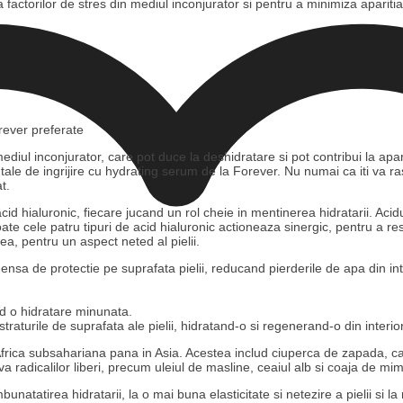
actorilor de stres din mediul inconjurator si pentru a minimiza aparitia lin
rever preferate
 mediul inconjurator, care pot duce la deshidratare si pot contribui la apa
i tale de ingrijire cu hydrating serum de la Forever. Nu numai ca iti va 
t.
id hialuronic, fiecare jucand un rol cheie in mentinerea hidratarii. Acidu
 cele patru tipuri de acid hialuronic actioneaza sinergic, pentru a restab
tea, pentru un aspect neted al pielii.
sa de protectie pe suprafata pielii, reducand pierderile de apa din inte
nd o hidratare minunata.
raturile de suprafata ale pielii, hidratand-o si regenerand-o din interior
Africa subsahariana pana in Asia. Acestea includ ciuperca de zapada, ca
a radicalilor liberi, precum uleiul de masline, ceaiul alb si coaja de mi
tatirea hidratarii, la o mai buna elasticitate si netezire a pielii si la 