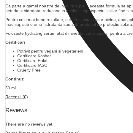
Ca parte a gamei noastre de ingrijire a pielii, aceasta formula se ap
neteda si hidratata, reducand in acelasi timp aspectul liniilor fine si 
Pentru cele mai bune rezultate, curata si usuca usor pielea, apoi apl
machiaj, sub crema hidratanta sau sub produsul de protectie solara, ce
Foloseste hydrating serum atat dimineata, cat si seara, pentru a crea 
Certificari
Potrivit pentru vegani si vegetarieni
Certificare Kosher
Certificare Halal
Certificare IASC
Cruelty Free
Continut:
50 ml
Recenzii (0)
Reviews
There are no reviews yet.
Be the first to review “Hydrating Serum”