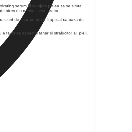
drating serum iti va ajuta pielea sa se simta
r de stres din mediul inconjurator.
ficient de usor pentru a fi aplicat ca baza de
 favoriza aspectul tanar si stralucitor al pielii.