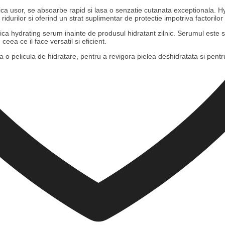
lica usor, se absoarbe rapid si lasa o senzatie cutanata exceptionala. Hy
a ridurilor si oferind un strat suplimentar de protectie impotriva factorilo
ica hydrating serum inainte de produsul hidratant zilnic. Serumul este su
ea ce il face versatil si eficient.
o pelicula de hidratare, pentru a revigora pielea deshidratata si pentru a