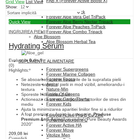
FAB X (Forever Active Boost X)
Grid View
List View
Show:
Forever Aloe Vera TriPack
Forever Aloe Vera Gel TriPack
Quick View
Forever Aloe Berry Nectar Tripack
Forever Aloe Peaches TriPack
INGRIJIREA PIELII
Forever Aloe Combo Tripack
Aloe Blossom
Aloe Blossom Herbal Tea
Hydrating Serum
Evaluat la
0
din 5
SUPLIMENTE ALIMENTARE
(0)
Forever Supergreens
Highlights:
Forever Marine Collagen
Forever Focus
Se absoarbe rapid in straturile de la suprafata pielii
Argi +
Netezeste aspectul pielii in mod vizibil, ameliorandu-i
Nature-Min
textura
Fields Of Greens
Sporeste hidratarea pielii
Forever Garlic-Thyme
Actioneaza ca un scut impotriva factorilor de stres din
Forever Kids
mediu
Ajuta la minimizarea aparitiei liniilor fine si a ridurilor
A fost premiat cu Argint la categoria „
Produse
Forever Active Pro-B Cu Zinc
Premium Anti-Aging
”, in cadrul „Pure Beauty Awards
Forever Absorbent-C
2020”
Forever Active HA
Forever Move
209,08
lei
Vitolize Men
Cumpără