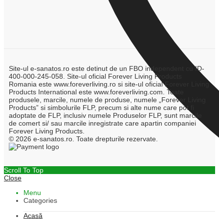
Site-ul e-sanatos.ro este detinut de un FBO independent cu ID-
400-000-245-058. Site-ul oficial Forever Living Products
Romania este www.foreverliving.ro si site-ul oficial Forever Living
Products International este www.foreverliving.com. Toate
produsele, marcile, numele de produse, numele „Forever Living
Products” si simbolurile FLP, precum si alte nume care pot fi
adoptate de FLP, inclusiv numele Produselor FLP, sunt marcile
de comert si/ sau marcile inregistrate care apartin companiei
Forever Living Products.
© 2026 e-sanatos.ro. Toate drepturile rezervate.
Scroll To Top
Close
Menu
Categories
Acasă