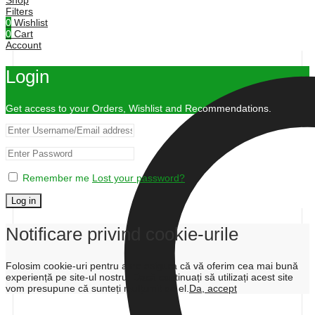
Shop
Filters
0
Wishlist
0
Cart
Account
Login
Get access to your Orders, Wishlist and Recommendations.
Remember me
Lost your password?
Log in
Notificare privind cookie-urile
Folosim cookie-uri pentru a ne asigura că vă oferim cea mai bună
experiență pe site-ul nostru. Dacă continuați să utilizați acest site
vom presupune că sunteți mulțumit de el.
Da, accept