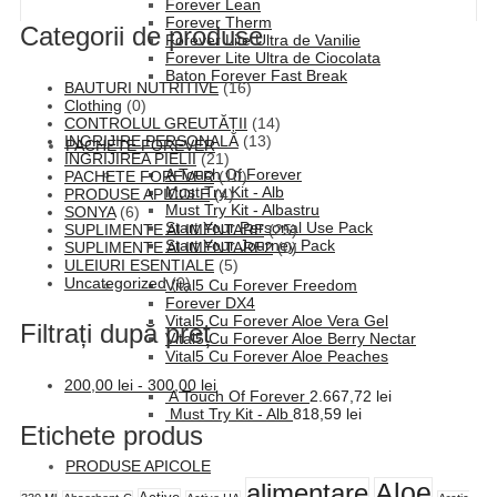
Forever Lean
Forever Therm
Categorii de produse
Forever Lite Ultra de Vanilie
Forever Lite Ultra de Ciocolata
Baton Forever Fast Break
BAUTURI NUTRITIVE
(16)
Clothing
(0)
CONTROLUL GREUTĂȚII
(14)
INGRIJIRE PERSONALĂ
(13)
PACHETE FOREVER
INGRIJIREA PIELII
(21)
A Touch Of Forever
PACHETE FOREVER
(10)
Must Try Kit - Alb
PRODUSE APICOLE
(4)
Must Try Kit - Albastru
SONYA
(6)
Start Your Personal Use Pack
SUPLIMENTE ALIMENTARE
(25)
Start Your Journey Pack
SUPLIMENTE ALIMENTARE2
(0)
ULEIURI ESENTIALE
(5)
Uncategorized
(0)
Vital5 Cu Forever Freedom
Forever DX4
Vital5 Cu Forever Aloe Vera Gel
Filtrați după preț
Vital5 Cu Forever Aloe Berry Nectar
Vital5 Cu Forever Aloe Peaches
200,00
lei
-
300,00
lei
A Touch Of Forever
2.667,72
lei
Must Try Kit - Alb
818,59
lei
Etichete produs
PRODUSE APICOLE
alimentare
Aloe