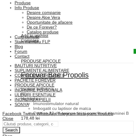
Produse
Info Produse
Despre companie
Despre Aloe Vera
Oportunitate de afacere
De ce Forever?
Catalog produse
Add to wishlist
Cum cumpăr
Compare
Start membru FLP
Blog
Quick View
Forum
Contact
PRODUSE APICOLE
BAUTURI NUTRITIVE
SUPLIMENTE ALIMENTARE
Forever Bee Propolis
CONTROLUL GREUTATII
PACHETE FOREVER
PRODUSE APICOLE
Evaluat la
0
din 5
INGRIJIRE PERSONALA
(0)
ULEIURI ESENTIALE
Highlights:
INGRIJIREA PIELII
Imunostimulator natural
SONYA
Imbogatit cu laptisor de matca
Contine 22 de aminoacizi si complexul vitaminei B
Facebook
Twitter
WhatsApp
Telegram
Instagram
Youtube
178,48
lei
Close
Cumpără
Search