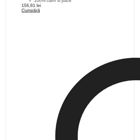
100% calm si pace
156,81
lei
Cumpără