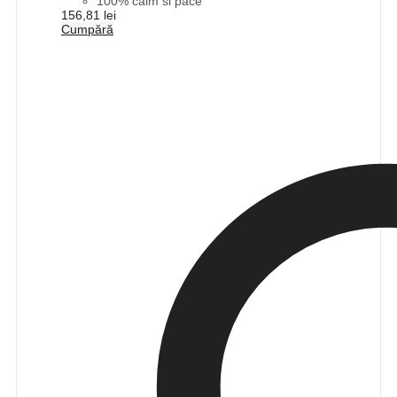
100% calm si pace
156,81
lei
Cumpără