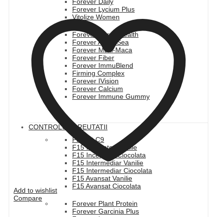
Forever Daily
Forever Lycium Plus
Vitolize Women
Forever CardioHealth
Forever Arctic Sea
Forever Multi-Maca
Forever Fiber
Forever ImmuBlend
Firming Complex
Forever IVision
Forever Calcium
Forever Immune Gummy
CONTROLUL GREUTATII
Pachet C9
F15 Incepator Vanilie
F15 Incepator Ciocolata
F15 Intermediar Vanilie
F15 Intermediar Ciocolata
F15 Avansat Vanilie
F15 Avansat Ciocolata
Add to wishlist
Compare
Forever Plant Protein
Forever Garcinia Plus