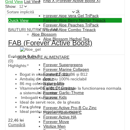
FAB X (Forever Active Boost X)
Grid View
List View
Show:
Forever Aloe Vera TriPack
Forever Aloe Vera Gel TriPack
Quick View
Forever Aloe Berry Nectar Tripack
Forever Aloe Peaches TriPack
BAUTURI NUTRITIVE
,
FAB
Forever Aloe Combo Tripack
Aloe Blossom
Aloe Blossom Herbal Tea
FAB (Forever Active Boost)
Evaluat la
0
din 5
SUPLIMENTE ALIMENTARE
(0)
Forever Supergreens
Highlights:
Forever Marine Collagen
Forever Focus
Bogat in vitaminele B2, B3, B6 și B12
Argi +
Ambalaj din aluminiu 100% reciclabil
Nature-Min
86 mg cofeina per portie
Fields Of Greens
Vitaminele B6 și B12 contribuie la functionarea normala
Forever Garlic-Thyme
a sistemului imunitar
Forever Kids
Imbogatit cu taurina
Ideal de servit rece, de la gheata
Fara gluten
Forever Active Pro-B Cu Zinc
Ideal pentru vegetarieni si vegani
Forever Absorbent-C
Forever Active HA
22,46
lei
Forever Move
Cumpără
Vitolize Men