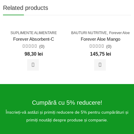
Related products
,
SUPLIMENTE ALIMENTARE
BAUTURI NUTRITIVE
Forever Aloe
Forever Absorbent-C
Forever Aloe Mango
(0)
(0)
Evaluat
Evaluat
98,30
lei
145,75
lei
la
la
0
0
din
din
5
5
Cumpără cu 5% reducere!
Înscrieți-vă astăzi și primiți reducere de 5% pentru cumpărături și
primiți noutăți despre produse și companie.