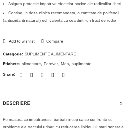
Asigura protectie impotriva efectelor nocive ale radicalilor liberi
Contine, in doza zilnica recomandata, o cantitate de polifenoli
(antioxidanti naturali) echivalenta cu cea dintr-un fruct de rodie
Add to wishlist
Compare
Categorie:
SUPLIMENTE ALIMENTARE
Etichete:
alimentare
,
Forever
,
Men
,
suplimente
Share:
DESCRIERE
Pe masura ce imbatranesc, barbatii incep sa se confrunte cu
probleme ale tractului urinar, cu reducerea libidoului, stari generale