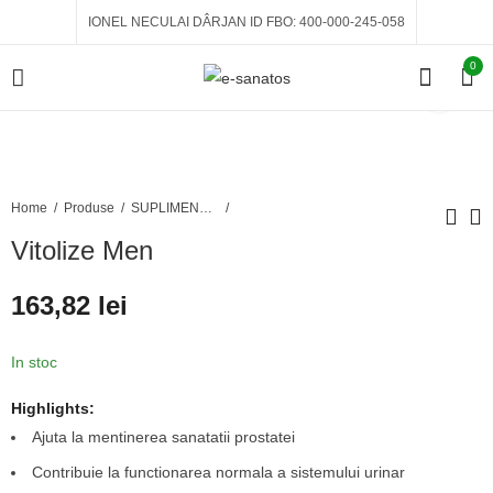
IONEL NECULAI DÂRJAN ID FBO: 400-000-245-058
0
Home
Produse
SUPLIMENTE ALIMENTARE
Vitolize Men
Forever Daily
Forever Active HA
163,82
lei
109,70
190,75
lei
lei
In stoc
Highlights:
Ajuta la mentinerea sanatatii prostatei
Contribuie la functionarea normala a sistemului urinar