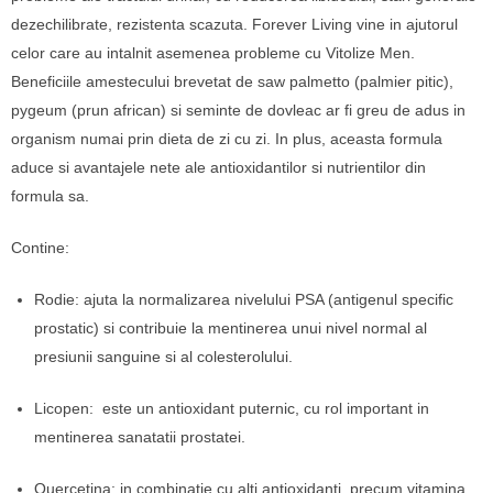
dezechilibrate, rezistenta scazuta. Forever Living vine in ajutorul
celor care au intalnit asemenea probleme cu Vitolize Men.
Beneficiile amestecului brevetat de saw palmetto (palmier pitic),
pygeum (prun african) si seminte de dovleac ar fi greu de adus in
organism numai prin dieta de zi cu zi. In plus, aceasta formula
aduce si avantajele nete ale antioxidantilor si nutrientilor din
formula sa.
Contine:
Rodie: ajuta la normalizarea nivelului PSA (antigenul specific
prostatic) si contribuie la mentinerea unui nivel normal al
presiunii sanguine si al colesterolului.
Licopen: este un antioxidant puternic, cu rol important in
mentinerea sanatatii prostatei.
Quercetina: in combinatie cu alti antioxidanti, precum vitamina