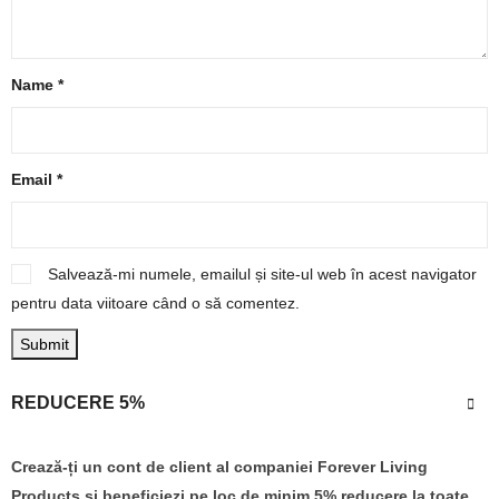
Name
*
Email
*
Salvează-mi numele, emailul și site-ul web în acest navigator
pentru data viitoare când o să comentez.
REDUCERE 5%
Crează-ți un cont de client al companiei Forever Living
Products și beneficiezi pe loc de minim 5% reducere la toate