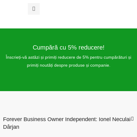
0
din
5
Cumpără cu 5% reducere!
Înscrieți-vă astăzi și primiți reducere de 5% pentru cumpărături și
primiți noutăți despre produse și companie.
Forever Business Owner Independent: Ionel Neculai
Dârjan