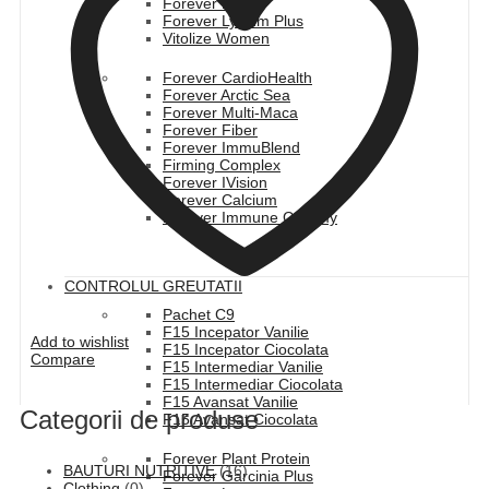
Forever Daily
Forever Lycium Plus
Vitolize Women
Forever CardioHealth
Forever Arctic Sea
Forever Multi-Maca
Forever Fiber
Forever ImmuBlend
Firming Complex
Forever IVision
Forever Calcium
Forever Immune Gummy
CONTROLUL GREUTATII
Pachet C9
F15 Incepator Vanilie
Add to wishlist
F15 Incepator Ciocolata
Compare
F15 Intermediar Vanilie
F15 Intermediar Ciocolata
F15 Avansat Vanilie
Categorii de produse
F15 Avansat Ciocolata
Forever Plant Protein
BAUTURI NUTRITIVE
(16)
Forever Garcinia Plus
Clothing
(0)