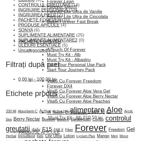
Forever Lean
CONTROLUL GREUTĂȚII
(14)
Forever Therm
INGRIJIRE PERSONALĂ
(13)
Forever Lite Ultra de Vanilie
INGRIJIREA PIELII
(21)
Forever Lite Ultra de Ciocolata
PACHETE FOREVER
(10)
Baton Forever Fast Break
PRODUSE APICOLE
(4)
SONYA
(6)
SUPLIMENTE ALIMENTARE
(25)
SUPLIMENTE ALIMENTARE2
(0)
PACHETE FOREVER
ULEIURI ESENTIALE
(5)
A Touch Of Forever
Uncategorized
(0)
Must Try Kit - Alb
Must Try Kit - Albastru
Filtrați după preț
Start Your Personal Use Pack
Start Your Journey Pack
0,00
lei
-
100,00
lei
Vital5 Cu Forever Freedom
Forever DX4
Vital5 Cu Forever Aloe Vera Gel
Etichete produs
Vital5 Cu Forever Aloe Berry Nectar
Vital5 Cu Forever Aloe Peaches
alimentare
Aloe
Active
330 Ml
Absorbent-C
Active HA
Arctic
A Touch Of Forever
2.667,72
lei
controlul
Must Try Kit - Alb
818,59
lei
Berry Nectar
Sea
Blossom
Boost X
CardioHealth
Combo
Forever
greutatii
F15
Gel
daily
Freedom
FAB X
Fiber
PRODUSE APICOLE
Lite Ultra
Lotion
Mango
Herbal
ImmuBlend
Kids
Lycium Plus
Men
Move