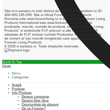
Site-ul e-sanatos.ro este detinut de un FBO independent cu ID-
400-000-245-058. Site-ul oficial Forever Living Products
Romania este www.foreverliving.ro si site-ul oficial Forever Living
Products International este www.foreverliving.com. Toate
produsele, marcile, numele de produse, numele „Forever Living
Products” si simbolurile FLP, precum si alte nume care pot fi
adoptate de FLP, inclusiv numele Produselor FLP, sunt marcile
de comert si/ sau marcile inregistrate care apartin companiei
Forever Living Products.
© 2026 e-sanatos.ro. Toate drepturile rezervate.
Scroll To Top
Close
Menu
Categories
Acasă
Produse
Info Produse
Despre companie
Despre Aloe Vera
Oportunitate de afacere
De ce Forever?