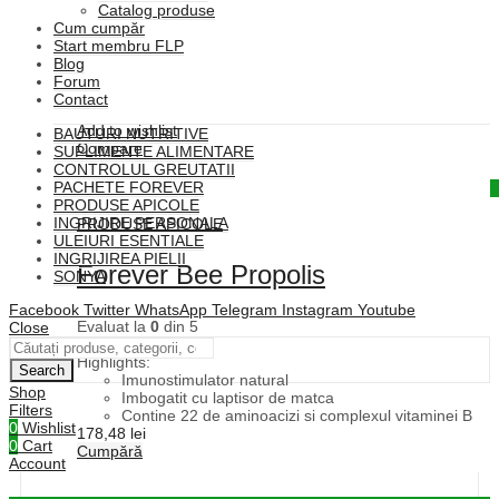
Catalog produse
Cum cumpăr
Start membru FLP
Blog
Forum
Contact
Add to wishlist
BAUTURI NUTRITIVE
Compare
SUPLIMENTE ALIMENTARE
CONTROLUL GREUTATII
PACHETE FOREVER
Quick View
PRODUSE APICOLE
INGRIJIRE PERSONALA
PRODUSE APICOLE
ULEIURI ESENTIALE
INGRIJIREA PIELII
Forever Bee Propolis
SONYA
Facebook
Twitter
WhatsApp
Telegram
Instagram
Youtube
Evaluat la
0
din 5
Close
(0)
Highlights:
Search
Imunostimulator natural
Shop
Imbogatit cu laptisor de matca
Filters
Contine 22 de aminoacizi si complexul vitaminei B
0
Wishlist
178,48
lei
0
Cart
Cumpără
Account