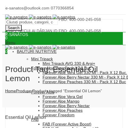
e-sanatos@outlook.com
0770366854
IONEL NECULAI DÂRJAN ID FBO: 400-000-245-058
Search
IONEL NECULAI DÂRJAN ID FBO: 400-000-245-058
0
E-SĂNĂTOS
0
Menu
BAUTURI NUTRITIVE
0
Mini Tripack
Mini Tripack AVG 330 & Argi+
Product Tag: Essential Oil
Forever Aloe Vera Pack X 12 Buc
Forever Aloe Vera Gel 330 Ml - Pack X 12 Buc.
Lemon
Forever Aloe Berry Nectar 330 Ml - Pack X 12 
Forever Aloe Peaches 330 Ml - Pack X 12 Buc
Home
Produse
Products tagged “Essential Oil Lemon”
Forever Aloe
Forever Aloe Vera Gel
Forever Aloe Mango
Forever Aloe Berry Nectar
Forever Aloe Peaches
Forever Freedom
Essential Oil Lemon
FAB
FAB (Forever Active Boost)