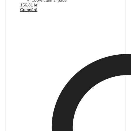
100% calm si pace
156,81
lei
Cumpără