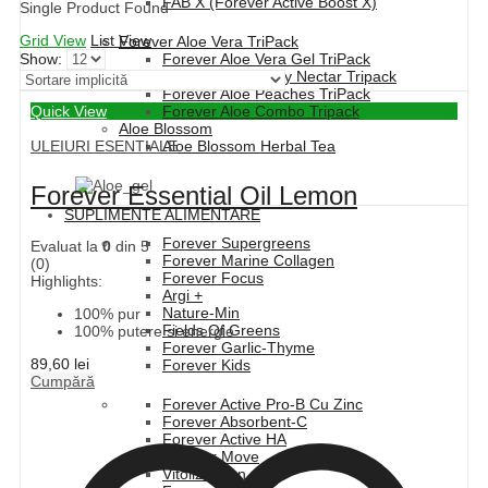
FAB X (Forever Active Boost X)
Single Product Found
Grid View
List View
Forever Aloe Vera TriPack
Show:
Forever Aloe Vera Gel TriPack
Forever Aloe Berry Nectar Tripack
Forever Aloe Peaches TriPack
Quick View
Forever Aloe Combo Tripack
Aloe Blossom
ULEIURI ESENTIALE
Aloe Blossom Herbal Tea
Forever Essential Oil Lemon
SUPLIMENTE ALIMENTARE
Forever Supergreens
Evaluat la
0
din 5
Forever Marine Collagen
(0)
Forever Focus
Highlights:
Argi +
Nature-Min
100% pur
Fields Of Greens
100% putere si energie
Forever Garlic-Thyme
89,60
lei
Forever Kids
Cumpără
Forever Active Pro-B Cu Zinc
Forever Absorbent-C
Forever Active HA
Forever Move
Vitolize Men