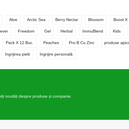
Aloe
Arctic Sea
Berry Nectar
Blossom
Boost X
ever
Freedom
Gel
Herbal
ImmuBlend
Kids
Pack X 12 Buc.
Peaches
Pro-B Cu Zinc
produse apic
îngrijirea pielii
îngrijire personală
imiți noutăți despre produse și companie.