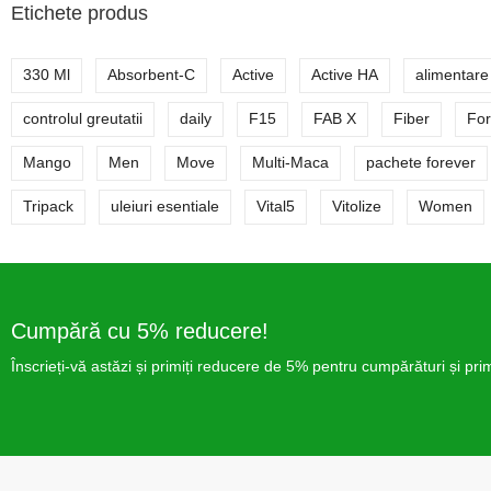
Etichete produs
330 Ml
Absorbent-C
Active
Active HA
alimentare
controlul greutatii
daily
F15
FAB X
Fiber
For
Mango
Men
Move
Multi-Maca
pachete forever
Tripack
uleiuri esentiale
Vital5
Vitolize
Women
Cumpără cu 5% reducere!
Înscrieți-vă astăzi și primiți reducere de 5% pentru cumpărături și pr