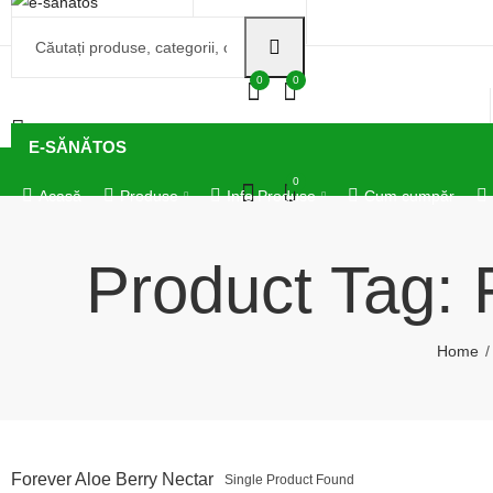
e-sanatos@outlook.com
0770366854
0
0
E-SĂNĂTOS
0
Acasă
Produse
Info Produse
Cum cumpăr
Product Tag: 
Home
Forever Aloe Berry Nectar
Single Product Found