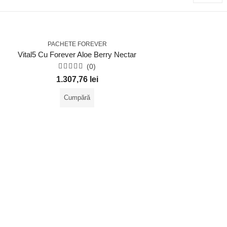
PACHETE FOREVER
Vital5 Cu Forever Aloe Berry Nectar
(0)
Evaluat
1.307,76
lei
la
0
din
Cumpără
5