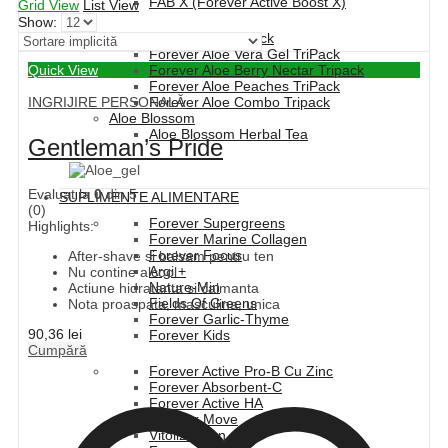
FAB X (Forever Active Boost X)
Grid View
List View
Show:
Forever Aloe Vera TriPack
Forever Aloe Vera Gel TriPack
Quick View
Forever Aloe Berry Nectar Tripack
Forever Aloe Peaches TriPack
INGRIJIRE PERSONALĂ
Forever Aloe Combo Tripack
Aloe Blossom
Aloe Blossom Herbal Tea
Gentleman’s Pride
Evaluat la
0
din 5
SUPLIMENTE ALIMENTARE
(0)
Forever Supergreens
Highlights:
Forever Marine Collagen
Forever Focus
After-shave si balsam pentru ten
Argi +
Nu contine alcool
Nature-Min
Actiune hidratanta si calmanta
Fields Of Greens
Nota proaspata, masculina, unica
Forever Garlic-Thyme
90,36
lei
Forever Kids
Cumpără
Forever Active Pro-B Cu Zinc
Forever Absorbent-C
Forever Active HA
Forever Move
Vitolize Men