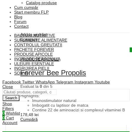
Catalog produse
Cum cumpăr
Start membru FLP
Blog
Forum
Contact
Add to wishlist
BAUTURI NUTRITIVE
Compare
SUPLIMENTE ALIMENTARE
CONTROLUL GREUTATII
PACHETE FOREVER
Quick View
PRODUSE APICOLE
INGRIJIRE PERSONALA
PRODUSE APICOLE
ULEIURI ESENTIALE
INGRIJIREA PIELII
Forever Bee Propolis
SONYA
Facebook
Twitter
WhatsApp
Telegram
Instagram
Youtube
Evaluat la
0
din 5
Close
(0)
Highlights:
Search
Imunostimulator natural
Shop
Imbogatit cu laptisor de matca
Filters
Contine 22 de aminoacizi si complexul vitaminei B
0
Wishlist
178,48
lei
0
Cart
Cumpără
Account