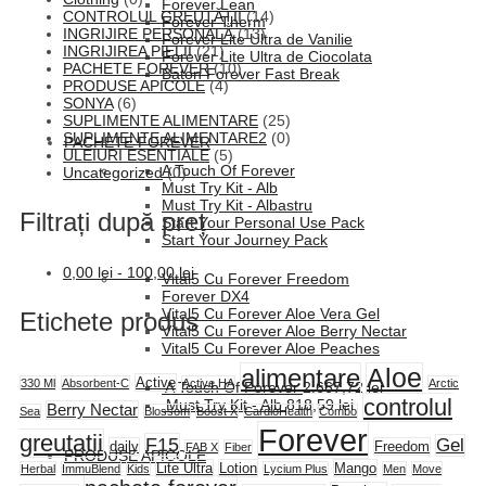
Forever Lean
CONTROLUL GREUTĂȚII
(14)
Forever Therm
INGRIJIRE PERSONALĂ
(13)
Forever Lite Ultra de Vanilie
INGRIJIREA PIELII
(21)
Forever Lite Ultra de Ciocolata
PACHETE FOREVER
(10)
Baton Forever Fast Break
PRODUSE APICOLE
(4)
SONYA
(6)
SUPLIMENTE ALIMENTARE
(25)
SUPLIMENTE ALIMENTARE2
(0)
PACHETE FOREVER
ULEIURI ESENTIALE
(5)
A Touch Of Forever
Uncategorized
(0)
Must Try Kit - Alb
Must Try Kit - Albastru
Filtrați după preț
Start Your Personal Use Pack
Start Your Journey Pack
0,00
lei
-
100,00
lei
Vital5 Cu Forever Freedom
Forever DX4
Vital5 Cu Forever Aloe Vera Gel
Etichete produs
Vital5 Cu Forever Aloe Berry Nectar
Vital5 Cu Forever Aloe Peaches
alimentare
Aloe
Active
330 Ml
Absorbent-C
Active HA
Arctic
A Touch Of Forever
2.667,72
lei
controlul
Must Try Kit - Alb
818,59
lei
Berry Nectar
Sea
Blossom
Boost X
CardioHealth
Combo
Forever
greutatii
F15
Gel
daily
Freedom
FAB X
Fiber
PRODUSE APICOLE
Lite Ultra
Lotion
Mango
Herbal
ImmuBlend
Kids
Lycium Plus
Men
Move