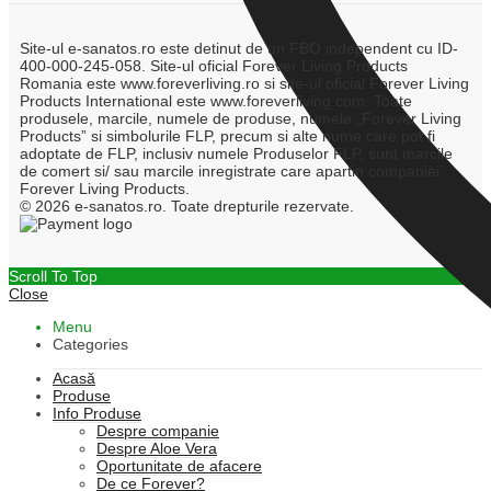
Site-ul e-sanatos.ro este detinut de un FBO independent cu ID-
400-000-245-058. Site-ul oficial Forever Living Products
Romania este www.foreverliving.ro si site-ul oficial Forever Living
Products International este www.foreverliving.com. Toate
produsele, marcile, numele de produse, numele „Forever Living
Products” si simbolurile FLP, precum si alte nume care pot fi
adoptate de FLP, inclusiv numele Produselor FLP, sunt marcile
de comert si/ sau marcile inregistrate care apartin companiei
Forever Living Products.
© 2026 e-sanatos.ro. Toate drepturile rezervate.
Scroll To Top
Close
Menu
Categories
Acasă
Produse
Info Produse
Despre companie
Despre Aloe Vera
Oportunitate de afacere
De ce Forever?