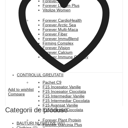
Forever Daily
Forever Lycium Plus
Vitolize Women
Forever CardioHealth
Forever Arctic Sea
Forever Multi-Maca
Forever Fiber
Forever ImmuBlend
Firming Complex
Forever IVision
Forever Calcium
Forever Immune Gummy
CONTROLUL GREUTATII
Pachet C9
F15 Incepator Vanilie
Add to wishlist
F15 Incepator Ciocolata
Compare
F15 Intermediar Vanilie
F15 Intermediar Ciocolata
F15 Avansat Vanilie
Categorii de produse
F15 Avansat Ciocolata
Forever Plant Protein
BAUTURI NUTRITIVE
(16)
Forever Garcinia Plus
Clothing
(0)