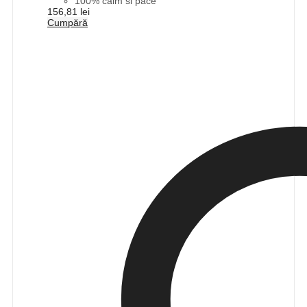
100% calm si pace
156,81
lei
Cumpără