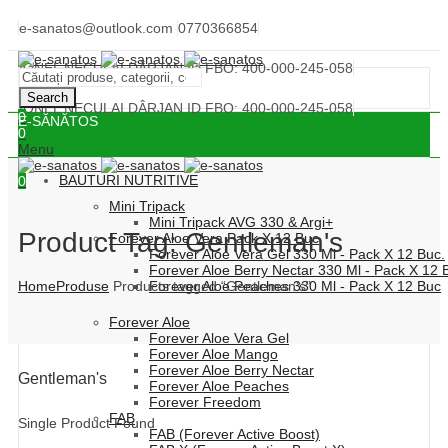
e-sanatos@outlook.com
0770366854
IONEL NECULAI DÂRJAN ID FBO: 400-000-245-058
Search
IONEL NECULAI DÂRJAN ID FBO: 400-000-245-058
0
E-SĂNĂTOS
0
Menu
BAUTURI NUTRITIVE
0
Mini Tripack
Mini Tripack AVG 330 & Argi+
Product Tag: Gentleman's
Forever Aloe Vera Pack X 12 Buc
Forever Aloe Vera Gel 330 Ml - Pack X 12 Buc.
Forever Aloe Berry Nectar 330 Ml - Pack X 12 
Home
Produse
Products tagged “Gentleman's”
Forever Aloe Peaches 330 Ml - Pack X 12 Buc
Forever Aloe
Forever Aloe Vera Gel
Forever Aloe Mango
Forever Aloe Berry Nectar
Gentleman's
Forever Aloe Peaches
Forever Freedom
FAB
Single Product Found
FAB (Forever Active Boost)