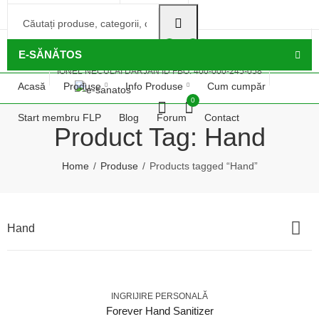
e-sanatos@outlook.com
0770366854
IONEL NECULAI DÂRJAN ID FBO: 400-000-245-058
0
0
E-SĂNĂTOS
IONEL NECULAI DÂRJAN ID FBO: 400-000-245-058
Acasă
Produse
Info Produse
Cum cumpăr
0
Start membru FLP
Blog
Forum
Contact
Product Tag: Hand
Home
Produse
Products tagged “Hand”
Hand
INGRIJIRE PERSONALĂ
Forever Hand Sanitizer