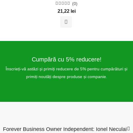
(0)
Evaluat
21,22
lei
la
0
din
5
Cumpără cu 5% reducere!
Înscrieți-vă astăzi și primiți reducere de 5% pentru cumpărături și
primiți noutăți despre produse și companie.
Forever Business Owner Independent: Ionel Neculai