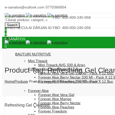
e-sanatos@outlook.com
0770366854
IONEL NECULAI DÂRJAN ID FBO: 400-000-245-058
Search
IONEL NECULAI DÂRJAN ID FBO: 400-000-245-058
0
0
Menu
E-SĂNĂTOS
0
BAUTURI NUTRITIVE
Mini Tripack
Mini Tripack AVG 330 & Argi+
Product Tag: Refreshing Gel Clea
Forever Aloe Vera Pack X 12 Buc
Forever Aloe Vera Gel 330 Ml - Pack X 12 Buc.
Forever Aloe Berry Nectar 330 Ml - Pack X 12 
Home
Produse
Products tagged “Refreshing Gel Cleanser”
Forever Aloe Peaches 330 Ml - Pack X 12 Buc
Forever Aloe
Forever Aloe Vera Gel
Forever Aloe Mango
Forever Aloe Berry Nectar
Refreshing Gel Cleanser
Forever Aloe Peaches
Forever Freedom