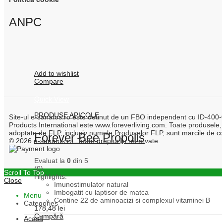
ANPC
Add to wishlist
Compare
Quick View
PRODUSE APICOLE
Site-ul e-sanatos.ro este detinut de un FBO independent cu ID-400-00
Products International este www.foreverliving.com. Toate produsele,
adoptate de FLP, inclusiv numele Produselor FLP, sunt marcile de co
Forever Bee Propolis
© 2026 e-sanatos.ro. Toate drepturile rezervate.
Evaluat la
0
din 5
(0)
Scroll To Top
Highlights:
Close
Imunostimulator natural
Imbogatit cu laptisor de matca
Menu
Contine 22 de aminoacizi si complexul vitaminei B
Categories
178,48
lei
Cumpără
Acasă