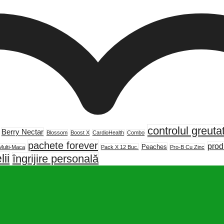
controlul greutat
Berry Nectar
Blossom
Boost X
CardioHealth
Combo
pachete forever
prod
Peaches
Multi-Maca
Pack X 12 Buc.
Pro-B Cu Zinc
lii
îngrijire personală