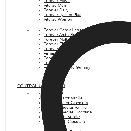
Forever Move
Vitolize Men
Forever Daily
Forever Lycium Plus
Vitolize Women
Forever CardioHealth
Forever Arctic Sea
Forever Multi-Maca
Forever Fiber
Forever ImmuBlend
Firming Complex
Forever IVision
Forever Calcium
Forever Immune Gummy
CONTROLUL GREUTATII
Pachet C9
F15 Incepator Vanilie
F15 Incepator Ciocolata
F15 Intermediar Vanilie
F15 Intermediar Ciocolata
F15 Avansat Vanilie
F15 Avansat Ciocolata