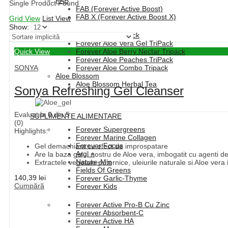
FAB
Single Product Found
FAB (Forever Active Boost)
FAB X (Forever Active Boost X)
Grid View
List View
Show:
Forever Aloe Vera TriPack
Forever Aloe Vera Gel TriPack
Quick View
Forever Aloe Berry Nectar Tripack
Forever Aloe Peaches TriPack
SONYA
Forever Aloe Combo Tripack
Aloe Blossom
Aloe Blossom Herbal Tea
Sonya Refreshing Gel Cleanser
Evaluat la
0
din 5
SUPLIMENTE ALIMENTARE
(0)
Forever Supergreens
Highlights:
Forever Marine Collagen
Forever Focus
Gel demachiant cu efect de improspatare
Argi +
Are la baza gelul nostru de Aloe vera, imbogatit cu agenti d
Nature-Min
Extractele vegetale puternice, uleiurile naturale si Aloe vera 
Fields Of Greens
140,39
lei
Forever Garlic-Thyme
Cumpără
Forever Kids
Forever Active Pro-B Cu Zinc
Forever Absorbent-C
Forever Active HA