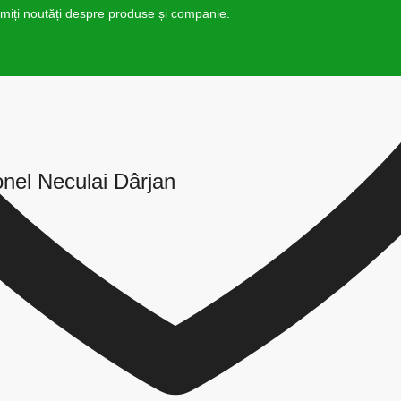
rimiți noutăți despre produse și companie.
nel Neculai Dârjan