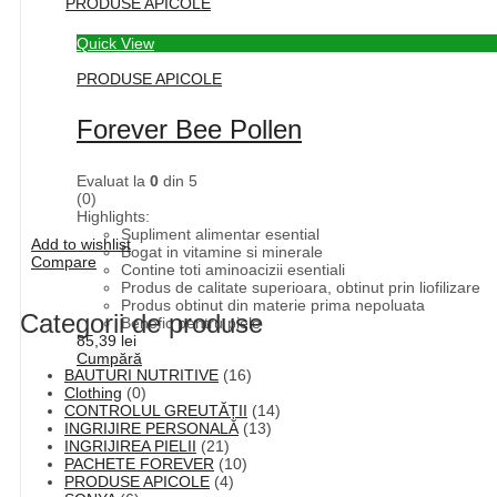
PRODUSE APICOLE
Quick View
PRODUSE APICOLE
Forever Bee Pollen
Evaluat la
0
din 5
(0)
Highlights:
Supliment alimentar esential
Add to wishlist
Bogat in vitamine si minerale
Compare
Contine toti aminoacizii esentiali
Produs de calitate superioara, obtinut prin liofilizare
Produs obtinut din materie prima nepoluata
Categorii de produse
Benefic pentru piele
85,39
lei
Cumpără
BAUTURI NUTRITIVE
(16)
Clothing
(0)
CONTROLUL GREUTĂȚII
(14)
INGRIJIRE PERSONALĂ
(13)
INGRIJIREA PIELII
(21)
PACHETE FOREVER
(10)
PRODUSE APICOLE
(4)