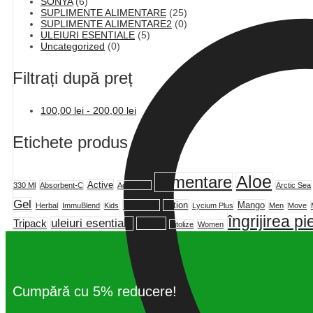
SONYA
(6)
SUPLIMENTE ALIMENTARE
(25)
SUPLIMENTE ALIMENTARE2
(0)
ULEIURI ESENTIALE
(5)
Uncategorized
(0)
Filtrați după preț
100,00
lei
-
200,00
lei
Etichete produs
alimentare
Aloe
Active
330 Ml
Absorbent-C
Active HA
Arctic Sea
Gel
Lite Ultra
Lotion
Mango
Herbal
ImmuBlend
Kids
Lycium Plus
Men
Move
îngrijirea pie
uleiuri esentiale
Vital5
Tripack
Vitolize
Women
Cumpără cu 5% reducere!