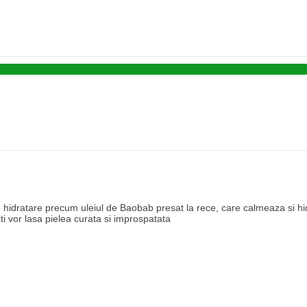
e hidratare precum uleiul de Baobab presat la rece, care calmeaza si h
iti vor lasa pielea curata si improspatata