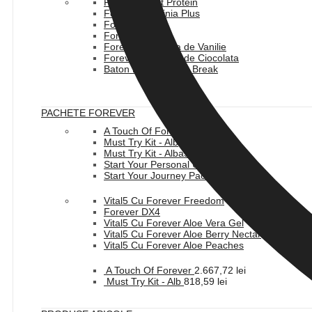
Forever Plant Protein
Forever Garcinia Plus
Forever Lean
Forever Therm
Forever Lite Ultra de Vanilie
Forever Lite Ultra de Ciocolata
Baton Forever Fast Break
PACHETE FOREVER
A Touch Of Forever
Must Try Kit - Alb
Must Try Kit - Albastru
Start Your Personal Use Pack
Start Your Journey Pack
Vital5 Cu Forever Freedom
Forever DX4
Vital5 Cu Forever Aloe Vera Gel
Vital5 Cu Forever Aloe Berry Nectar
Vital5 Cu Forever Aloe Peaches
A Touch Of Forever
2.667,72
lei
Must Try Kit - Alb
818,59
lei