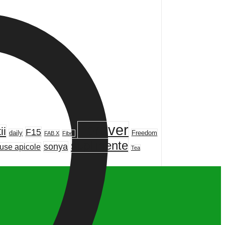
Forever
ii
F15
daily
Freedom
FAB X
Fiber
suplimente
sonya
use apicole
Tea