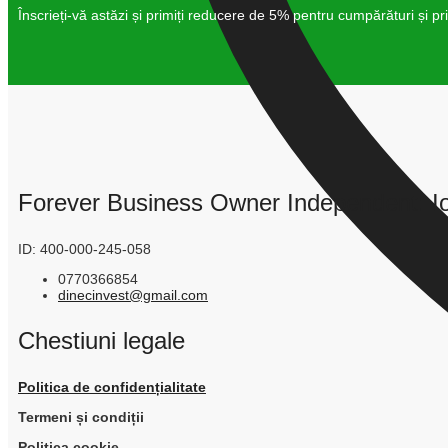
Înscrieți-vă astăzi și primiți reducere de 5% pentru cumpărături și p
Forever Business Owner Independent: Io
ID: 400-000-245-058
0770366854
dinecinvest@gmail.com
Chestiuni legale
Politica de confidențialitate
Termeni și condiții
Politica cookie