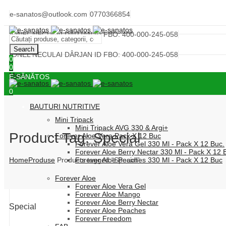
e-sanatos@outlook.com
0770366854
IONEL NECULAI DÂRJAN ID FBO: 400-000-245-058
Search
IONEL NECULAI DÂRJAN ID FBO: 400-000-245-058
0
0
Menu
E-SĂNĂTOS
0
BAUTURI NUTRITIVE
Mini Tripack
Mini Tripack AVG 330 & Argi+
Product Tag: Special
Forever Aloe Vera Pack X 12 Buc
Forever Aloe Vera Gel 330 Ml - Pack X 12 Buc.
Forever Aloe Berry Nectar 330 Ml - Pack X 12 
Home
Produse
Products tagged “Special”
Forever Aloe Peaches 330 Ml - Pack X 12 Buc
Forever Aloe
Forever Aloe Vera Gel
Forever Aloe Mango
Forever Aloe Berry Nectar
Special
Forever Aloe Peaches
Forever Freedom