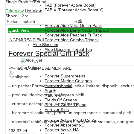
FAB
Single Product Found
FAB (Forever Active Boost)
FAB X (Forever Active Boost X)
Grid View
List View
Show:
Forever Aloe Vera TriPack
Forever Aloe Vera Gel TriPack
Quick View
Forever Aloe Berry Nectar Tripack
Forever Aloe Peaches TriPack
INGRIJIREA PIELII
Forever Aloe Combo Tripack
Aloe Blossom
Aloe Blossom Herbal Tea
Forever Special Gift Pack
Evaluat la
0
din 5
SUPLIMENTE ALIMENTARE
(0)
Forever Supergreens
Highlights:
Forever Marine Collagen
Forever Focus
– un pachet Forever creat special, editie limitata, disponibil exclusi
Argi +
– produse ideale pentru rasfatarea pielii
Nature-Min
Fields Of Greens
– curatare delicata, dar in profunzime
Forever Garlic-Thyme
Forever Kids
– hidratare si catifelare, pentru un aspect tanar si sanatos al pielii
Forever Active Pro-B Cu Zinc
– absorbtie rapida in piele, pentru o senzatie matasoasa, non-gra
Forever Absorbent-C
Forever Active HA
268,67
lei