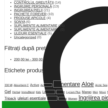
CONTROLUL GREUTĂȚII
(14)
INGRIJIRE PERSONALĂ
(13)
INGRIJIREA PIELII
(21)
PACHETE FOREVER
(10)
PRODUSE APICOLE
(4)
SONYA
(6)
SUPLIMENTE ALIMENTARE
(25)
SUPLIMENTE ALIMENTARE2
(0)
ULEIURI ESENTIALE
(5)
Uncategorized
(0)
Filtrați după preț
200,00
lei
-
300,00
lei
Etichete produs
alimentare
Aloe
Active
330 Ml
Absorbent-C
Active HA
Arctic Sea
Gel
Lite Ultra
Lotion
Mango
Herbal
ImmuBlend
Kids
Lycium Plus
Men
Move
îngrijirea pie
uleiuri esentiale
Vital5
Tripack
Vitolize
Women