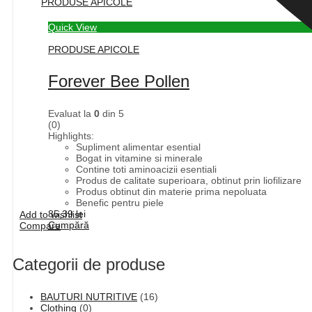
PRODUSE APICOLE
Quick View
PRODUSE APICOLE
Forever Bee Pollen
Evaluat la
0
din 5
(0)
Highlights:
Supliment alimentar esential
Bogat in vitamine si minerale
Contine toti aminoacizii esentiali
Produs de calitate superioara, obtinut prin liofilizare
Produs obtinut din materie prima nepoluata
Benefic pentru piele
85,39
lei
Add to wishlist
Cumpără
Compare
Categorii de produse
BAUTURI NUTRITIVE
(16)
Clothing
(0)