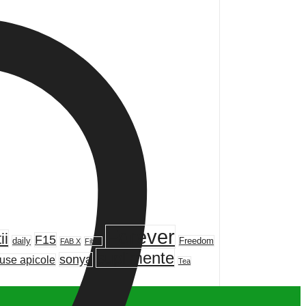
Forever
ii
F15
daily
Freedom
FAB X
Fiber
suplimente
sonya
use apicole
Tea