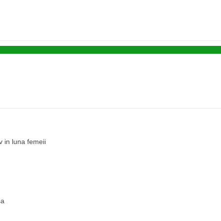
v in luna femeii
sa