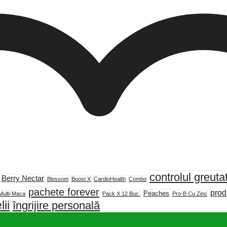
controlul greutat
Berry Nectar
Blossom
Boost X
CardioHealth
Combo
pachete forever
prod
Peaches
Multi-Maca
Pack X 12 Buc.
Pro-B Cu Zinc
lii
îngrijire personală