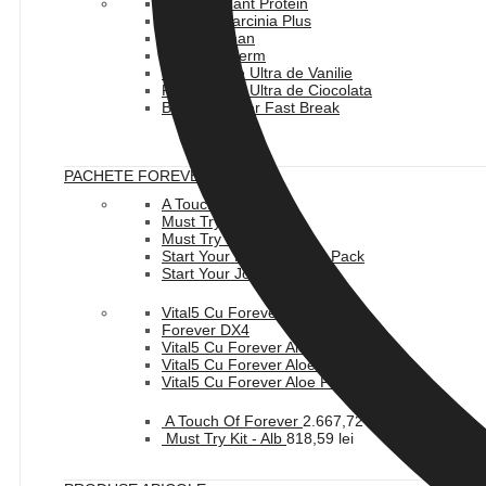
Forever Plant Protein
Forever Garcinia Plus
Forever Lean
Forever Therm
Forever Lite Ultra de Vanilie
Forever Lite Ultra de Ciocolata
Baton Forever Fast Break
PACHETE FOREVER
A Touch Of Forever
Must Try Kit - Alb
Must Try Kit - Albastru
Start Your Personal Use Pack
Start Your Journey Pack
Vital5 Cu Forever Freedom
Forever DX4
Vital5 Cu Forever Aloe Vera Gel
Vital5 Cu Forever Aloe Berry Nectar
Vital5 Cu Forever Aloe Peaches
A Touch Of Forever
2.667,72
lei
Must Try Kit - Alb
818,59
lei