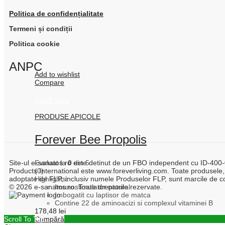
Politica de confidențialitate
Termeni și condiții
Politica cookie
ANPC
Add to wishlist
Compare
Quick View
PRODUSE APICOLE
Forever Bee Propolis
Evaluat la
0
din 5
Site-ul e-sanatos.ro este detinut de un FBO independent cu ID-400-00
(0)
Products International este www.foreverliving.com. Toate produsele,
Highlights:
adoptate de FLP, inclusiv numele Produselor FLP, sunt marcile de co
Imunostimulator natural
© 2026 e-sanatos.ro. Toate drepturile rezervate.
Imbogatit cu laptisor de matca
Contine 22 de aminoacizi si complexul vitaminei B
178,48
lei
Cumpără
Scroll To Top