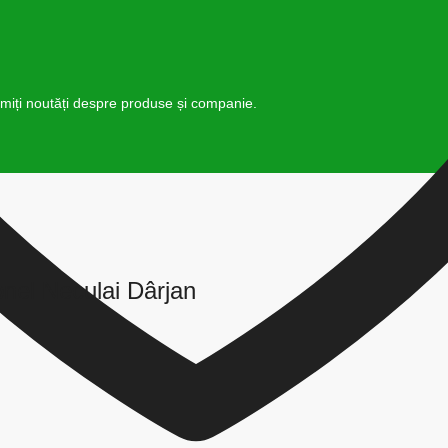
rimiți noutăți despre produse și companie.
nel Neculai Dârjan