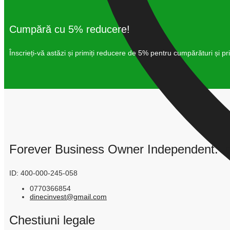
Cumpără cu 5% reducere!
Înscrieți-vă astăzi și primiți reducere de 5% pentru cumpărături și p
Forever Business Owner Independent: Io
ID: 400-000-245-058
0770366854
dinecinvest@gmail.com
Chestiuni legale