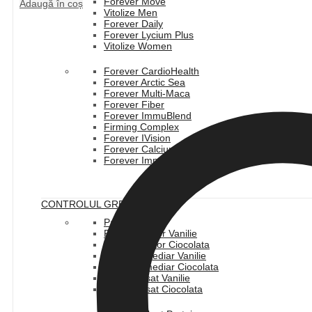
Forever Move
Adaugă în coș
Vitolize Men
Forever Daily
Forever Lycium Plus
Vitolize Women
Forever CardioHealth
Forever Arctic Sea
Forever Multi-Maca
Forever Fiber
Forever ImmuBlend
Firming Complex
Forever IVision
Forever Calcium
Forever Immune Gummy
CONTROLUL GREUTATII
Pachet C9
F15 Incepator Vanilie
F15 Incepator Ciocolata
F15 Intermediar Vanilie
F15 Intermediar Ciocolata
F15 Avansat Vanilie
F15 Avansat Ciocolata