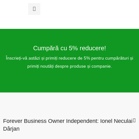
0
din
5
Cumpără cu 5% reducere!
Înscrieți-vă astăzi și primiți reducere de 5% pentru cumpărături și
primiți noutăți despre produse și companie.
Forever Business Owner Independent: Ionel Neculai
Dârjan