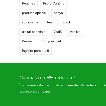
Peaches
Pro-B Cu Zinc
produse apicole
sonya
suplimente
Tea
Tripack
uleiuri esentiale
Vital5
Vitolize
Women
îngrijirea pielii
îngrijire personală
Cumpără cu 5% reducere!
Înscrieți-vă astăzi și primiți reducere de 5% pentru cumpără
produse și companie.