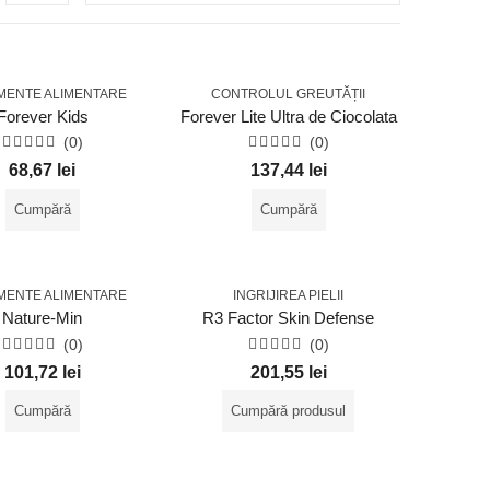
MENTE ALIMENTARE
CONTROLUL GREUTĂȚII
Forever Kids
Forever Lite Ultra de Ciocolata
(0)
(0)
Evaluat
Evaluat
68,67
lei
137,44
lei
la
la
0
0
din
din
Cumpără
Cumpără
5
5
MENTE ALIMENTARE
INGRIJIREA PIELII
Nature-Min
R3 Factor Skin Defense
(0)
(0)
Evaluat
Evaluat
101,72
lei
201,55
lei
la
la
0
0
din
din
Cumpără
Cumpără produsul
5
5