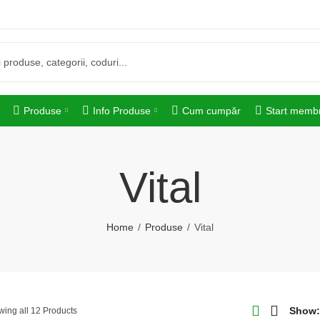
Produse
Info Produse
Cum cumpăr
Start memb
Vital
Home
Produse
Vital
Show:
ing all 12 Products