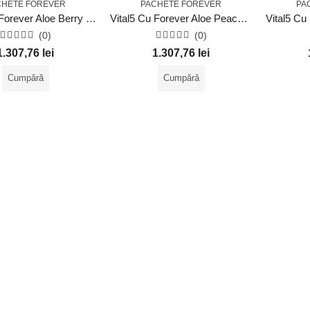
CHETE FOREVER
PACHETE FOREVER
PA
Vital5 Cu Forever Aloe Berry Nectar
Vital5 Cu Forever Aloe Peaches
(0)
(0)
Evaluat
Evaluat
1.307,76
lei
1.307,76
lei
la
la
0
0
din
din
Cumpără
Cumpără
5
5