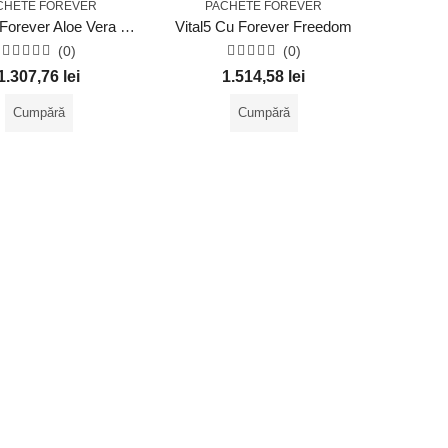
CHETE FOREVER
PACHETE FOREVER
Vital5 Cu Forever Aloe Vera Gel
Vital5 Cu Forever Freedom
(0)
(0)
Evaluat
Evaluat
1.307,76
lei
1.514,58
lei
la
la
0
0
din
din
Cumpără
Cumpără
5
5