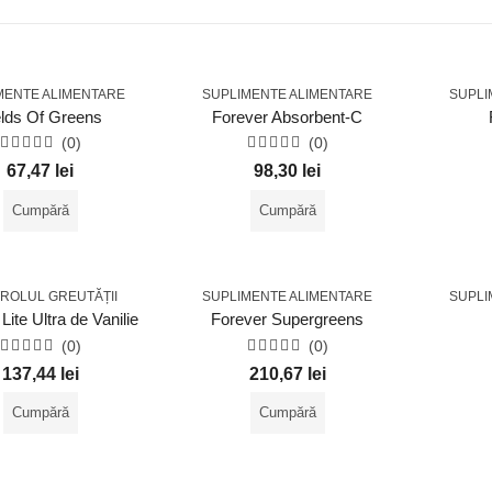
MENTE ALIMENTARE
SUPLIMENTE ALIMENTARE
SUPLI
elds Of Greens
Forever Absorbent-C
(0)
(0)
Evaluat
Evaluat
67,47
lei
98,30
lei
la
la
0
0
din
din
Cumpără
Cumpără
5
5
ROLUL GREUTĂȚII
SUPLIMENTE ALIMENTARE
SUPLI
Lite Ultra de Vanilie
Forever Supergreens
(0)
(0)
Evaluat
Evaluat
137,44
lei
210,67
lei
la
la
0
0
din
din
Cumpără
Cumpără
5
5