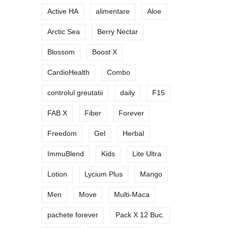
Active HA
alimentare
Aloe
Arctic Sea
Berry Nectar
Blossom
Boost X
CardioHealth
Combo
controlul greutatii
daily
F15
FAB X
Fiber
Forever
Freedom
Gel
Herbal
ImmuBlend
Kids
Lite Ultra
Lotion
Lycium Plus
Mango
Men
Move
Multi-Maca
pachete forever
Pack X 12 Buc.